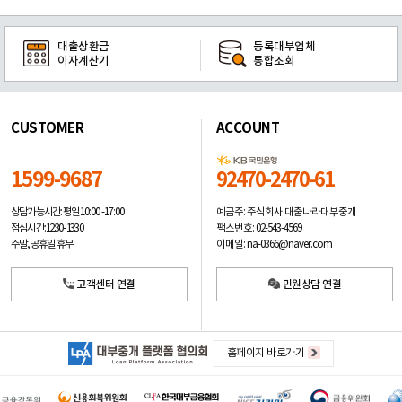
대출상환금
등록대부업체
이자계산기
통합조회
CUSTOMER
ACCOUNT
1599-9687
92470-2470-61
예금주: 주식회사 대출나라대부중개
상담가능시간: 평일
10:00 -17:00
팩스번호: 02-543-4569
점심시간: 12:30 - 13:30
이메일: na-0366@naver.com
주말, 공휴일 휴무
고객센터 연결
민원상담 연결
홈페이지 바로가기