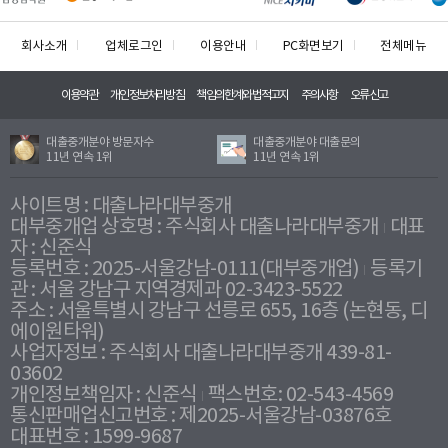
회사소개
업체로그인
이용안내
PC화면보기
전체메뉴
이용약관
개인정보처리방침
책임의한계와법적고지
주의사항
오류신고
대출중개분야 방문자수
대출중개분야 대출문의
11년 연속 1위
11년 연속 1위
사이트명 : 대출나라대부중개
대부중개업 상호명 : 주식회사 대출나라대부중개
대표
자 : 신준식
등록번호 : 2025-서울강남-0111(대부중개업)
등록기
관 : 서울 강남구 지역경제과 02-3423-5522
주소 : 서울특별시 강남구 선릉로 655, 16층 (논현동, 디
에이원타워)
사업자정보 : 주식회사 대출나라대부중개 439-81-
03602
개인정보책임자 : 신준식
팩스번호: 02-543-4569
통신판매업신고번호 : 제2025-서울강남-03876호
대표번호 : 1599-9687