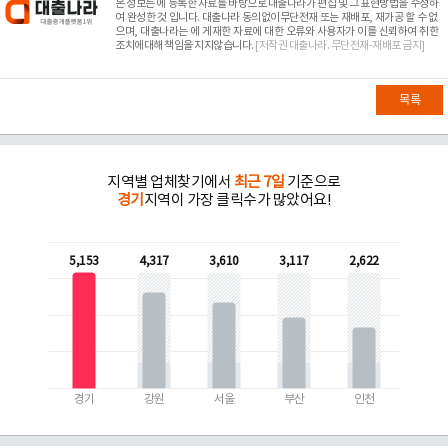
본 정보는
에 등록한 자료를 바탕으로 대출나라가 편집 및 그 표현방법을 수정하
여 완성한 것 입니다. 대출나라 동의없이무단전재 또는 재배포, 재가공 할 수 없
으며, 대출나라는
에 게재한 자료에 대한 오류와 사용자가 이를 신뢰하여 취한
조치에대해 책임을 지지않습니다.
[저작권 대출나라. 무단전재-재배포 금지]
목록
지역별 업체찾기에서
최근 7일
기준으로
경기
지역이 가장 클릭수가 많았어요!
5,153
4,317
3,610
3,117
2,622
경기
강원
서울
부산
인천