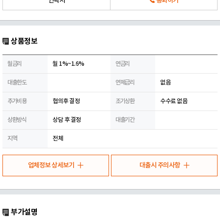
연락처
통화하기
상품정보
월금리
월 1%~1.6%
연금리
대출한도
연체금리
없음
추가비용
협의후 결정
조기상환
수수료 없음
상환방식
상담 후 결정
대출기간
지역
전체
업체정보 상세보기
대출시 주의사항
부가설명