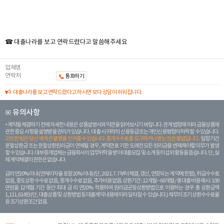
☎ 대출나라를 보고 연락드렸다고 말씀해주세요
업체명
연락처
통화하기
대출나라를 보고 연락드렸다고 하시면 보다 상담이 쉬워집니다.
※ 유의사항
계약을 체결하기 전에 자세한 내용은 상품설명서와 약관을 읽어보시기 바랍니다. 관계 법령에 따라 금융상품에
관한 중요 사항을 설명받을 권리가 있습니다. 대 출 시 귀하의 신용등급 또는 개인신용평점이 하락할 수 있습니다.
과도한 빚은 당신 에게 큰 불행을 안겨줄 수 있습니다. 중개수수료를 요구하거나 받는 것은 불법입니다.
일정 기간
분할상환금 또는 분할상환원리금이 연체될 경우, 계약만료 기한 도래전 모든 원리금을 변제해야할 의무가 발생
할 수 있습니다. 대부중개업체는 금융회사의 업무위탁을 받아 대출모집 및 소개 등의 섭외 활동을 돕습니다. 단, 실
제 계약체결의 권한은 없습니다.
금리 연20% 이내 (연체이자율 포함 20% 이내) (단, 2021. 7. 7부터 체결, 갱신, 연장되는 계 약에 한함), 취급수수료
없음, 중도상환 수수료 없음, 중개수수료 없음, 추가비용 없음. 상환기간 : 12개월 ~ 60개월 / 총 대출 비용 예시 : 100
만원을 12개월 기간 동안 최대 금 리 연20% 적용하여 원리금균등상환방법으로 이용하는 경우 총 상환금액
1,111,614원 (단, 대출상품 및 상환방법 등 대출계약 내용에 따라 달라질 수 있습니다.) 채무의 조기 상환수수료율
등 조기상환조건 없음.