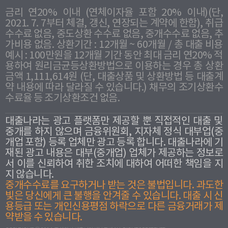
금리 연20% 이내 (연체이자율 포함 20% 이내)(단,
2021. 7. 7부터 체결, 갱신, 연장되는 계약에 한함), 취급
수수료 없음, 중도상환 수수료 없음, 중개수수료 없음, 추
가비용 없음. 상환기간 : 12개월 ~ 60개월 / 총 대출 비용
예시 : 100만원을 12개월 기간 동안 최대 금리 연20% 적
용하여 원리금균등상환방법으로 이용하는 경우 총 상환
금액 1,111,614원 (단, 대출상품 및 상환방법 등 대출계
약 내용에 따라 달라질 수 있습니다.) 채무의 조기상환수
수료율 등 조기상환조건 없음.
대출나라는 광고 플랫폼만 제공할 뿐 직접적인 대출 및
중개를 하지 않으며 금융위원회, 지자체 정식 대부업(중
개업 포함) 등록 업체만 광고 등록 합니다. 대출나라에 기
재된 광고 내용은 대부(중개업) 업체가 제공하는 정보로
서 이를 신뢰하여 취한 조치에 대하여 어떠한 책임을 지
지 않습니다.
중개수수료를 요구하거나 받는 것은 불법입니다. 과도한
빛은 당신에게 큰 불행을 안겨줄 수 있습니다. 대출 시 신
용등급 또는 개인신용평점 하락으로 다른 금융거래가 제
약받을 수 있습니다.