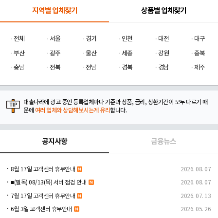
지역별 업체찾기
상품별 업체찾기
전체
서울
경기
인천
대전
대구
부산
광주
울산
세종
강원
충북
충남
전북
전남
경북
경남
제주
대출나라에 광고 중인 등록업체마다 기준과 상품, 금리, 상환기간이 모두 다르기 때
문에
여러 업체와 상담해보시는게 유리
합니다.
공지사항
금융뉴스
8월 17일 고객센터 휴무안내
2026. 08. 07
■(필독) 08/13(목) 서버 점검 안내
2026. 08. 07
7월 17일 고객센터 휴무안내
2026. 07. 13
6월 3일 고객센터 휴무안내
2026. 05. 26