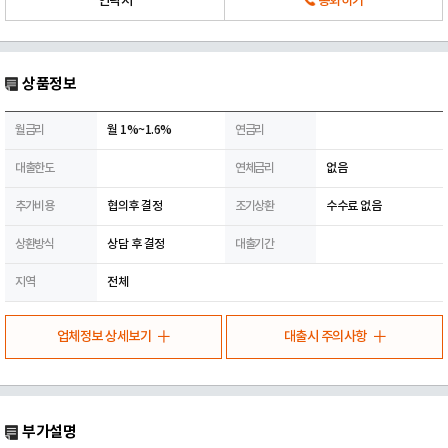
연락처
통화하기
상품정보
월금리
월 1%~1.6%
연금리
대출한도
연체금리
없음
추가비용
협의후 결정
조기상환
수수료 없음
상환방식
상담 후 결정
대출기간
지역
전체
업체정보 상세보기
대출시 주의사항
부가설명