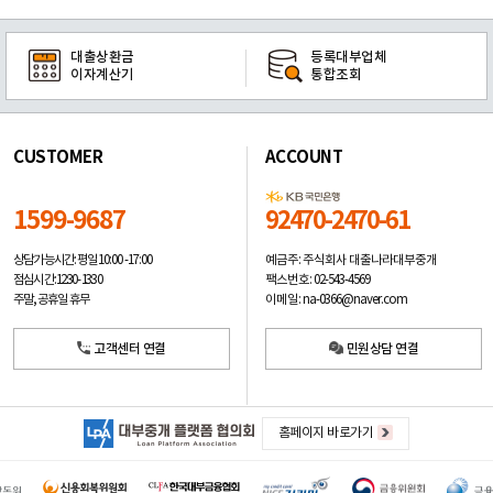
대출상환금
등록대부업체
이자계산기
통합조회
CUSTOMER
ACCOUNT
1599-9687
92470-2470-61
예금주: 주식회사 대출나라대부중개
상담가능시간: 평일
10:00 -17:00
팩스번호: 02-543-4569
점심시간: 12:30 - 13:30
이메일: na-0366@naver.com
주말, 공휴일 휴무
고객센터 연결
민원상담 연결
홈페이지 바로가기