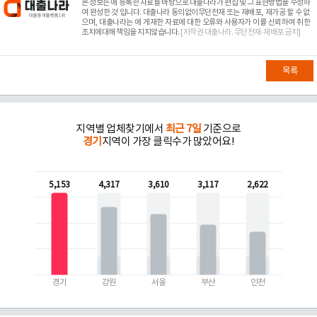
본 정보는
에 등록한 자료를 바탕으로 대출나라가 편집 및 그 표현방법을 수정하
여 완성한 것 입니다. 대출나라 동의없이무단전재 또는 재배포, 재가공 할 수 없
으며, 대출나라는
에 게재한 자료에 대한 오류와 사용자가 이를 신뢰하여 취한
조치에대해 책임을 지지않습니다.
[저작권 대출나라. 무단전재-재배포 금지]
목록
지역별 업체찾기에서
최근 7일
기준으로
경기
지역이 가장 클릭수가 많았어요!
5,153
4,317
3,610
3,117
2,622
경기
강원
서울
부산
인천