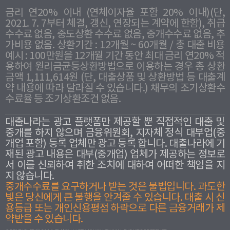
금리 연20% 이내 (연체이자율 포함 20% 이내)(단,
2021. 7. 7부터 체결, 갱신, 연장되는 계약에 한함), 취급
수수료 없음, 중도상환 수수료 없음, 중개수수료 없음, 추
가비용 없음. 상환기간 : 12개월 ~ 60개월 / 총 대출 비용
예시 : 100만원을 12개월 기간 동안 최대 금리 연20% 적
용하여 원리금균등상환방법으로 이용하는 경우 총 상환
금액 1,111,614원 (단, 대출상품 및 상환방법 등 대출계
약 내용에 따라 달라질 수 있습니다.) 채무의 조기상환수
수료율 등 조기상환조건 없음.
대출나라는 광고 플랫폼만 제공할 뿐 직접적인 대출 및
중개를 하지 않으며 금융위원회, 지자체 정식 대부업(중
개업 포함) 등록 업체만 광고 등록 합니다. 대출나라에 기
재된 광고 내용은 대부(중개업) 업체가 제공하는 정보로
서 이를 신뢰하여 취한 조치에 대하여 어떠한 책임을 지
지 않습니다.
중개수수료를 요구하거나 받는 것은 불법입니다. 과도한
빛은 당신에게 큰 불행을 안겨줄 수 있습니다. 대출 시 신
용등급 또는 개인신용평점 하락으로 다른 금융거래가 제
약받을 수 있습니다.