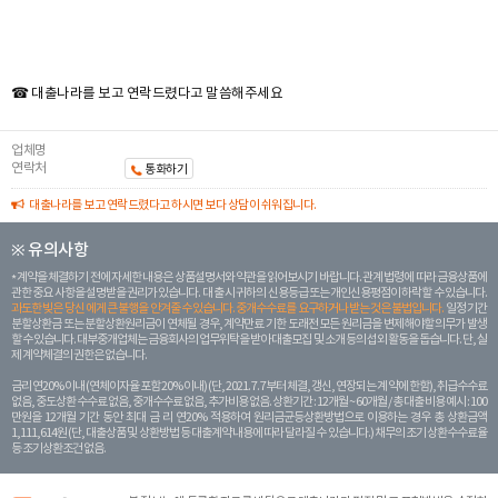
☎ 대출나라를 보고 연락드렸다고 말씀해주세요
업체명
연락처
통화하기
대출나라를 보고 연락드렸다고 하시면 보다 상담이 쉬워집니다.
※ 유의사항
계약을 체결하기 전에 자세한 내용은 상품설명서와 약관을 읽어보시기 바랍니다. 관계 법령에 따라 금융상품에
관한 중요 사항을 설명받을 권리가 있습니다. 대 출 시 귀하의 신용등급 또는 개인신용평점이 하락할 수 있습니다.
과도한 빚은 당신 에게 큰 불행을 안겨줄 수 있습니다. 중개수수료를 요구하거나 받는 것은 불법입니다.
일정 기간
분할상환금 또는 분할상환원리금이 연체될 경우, 계약만료 기한 도래전 모든 원리금을 변제해야할 의무가 발생
할 수 있습니다. 대부중개업체는 금융회사의 업무위탁을 받아 대출모집 및 소개 등의 섭외 활동을 돕습니다. 단, 실
제 계약체결의 권한은 없습니다.
금리 연20% 이내 (연체이자율 포함 20% 이내) (단, 2021. 7. 7부터 체결, 갱신, 연장되는 계 약에 한함), 취급수수료
없음, 중도상환 수수료 없음, 중개수수료 없음, 추가비용 없음. 상환기간 : 12개월 ~ 60개월 / 총 대출 비용 예시 : 100
만원을 12개월 기간 동안 최대 금 리 연20% 적용하여 원리금균등상환방법으로 이용하는 경우 총 상환금액
1,111,614원 (단, 대출상품 및 상환방법 등 대출계약 내용에 따라 달라질 수 있습니다.) 채무의 조기 상환수수료율
등 조기상환조건 없음.