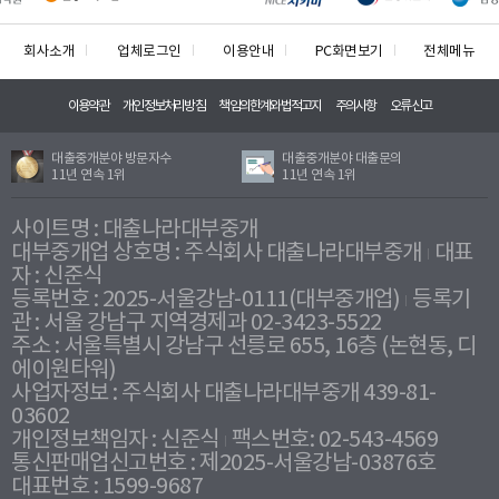
회사소개
업체로그인
이용안내
PC화면보기
전체메뉴
이용약관
개인정보처리방침
책임의한계와법적고지
주의사항
오류신고
대출중개분야 방문자수
대출중개분야 대출문의
11년 연속 1위
11년 연속 1위
사이트명 : 대출나라대부중개
대부중개업 상호명 : 주식회사 대출나라대부중개
대표
자 : 신준식
등록번호 : 2025-서울강남-0111(대부중개업)
등록기
관 : 서울 강남구 지역경제과 02-3423-5522
주소 : 서울특별시 강남구 선릉로 655, 16층 (논현동, 디
에이원타워)
사업자정보 : 주식회사 대출나라대부중개 439-81-
03602
개인정보책임자 : 신준식
팩스번호: 02-543-4569
통신판매업신고번호 : 제2025-서울강남-03876호
대표번호 : 1599-9687