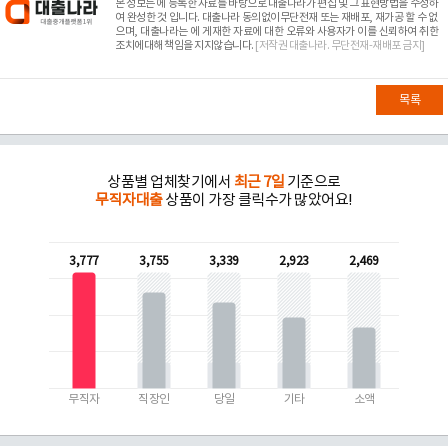
본 정보는
에 등록한 자료를 바탕으로 대출나라가 편집 및 그 표현방법을 수정하
여 완성한 것 입니다. 대출나라 동의없이무단전재 또는 재배포, 재가공 할 수 없
으며, 대출나라는
에 게재한 자료에 대한 오류와 사용자가 이를 신뢰하여 취한
조치에대해 책임을 지지않습니다.
[저작권 대출나라. 무단전재-재배포 금지]
목록
상품별 업체찾기에서
최근 7일
기준으로
무직자대출
상품이 가장 클릭수가 많았어요!
3,777
3,755
3,339
2,923
2,469
무직자
직장인
당일
기타
소액