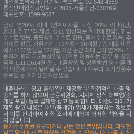
개인정보책임자 : 신준식
팩스번호: 02-543-4569
통신판매업신고번호 : 제2025-서울강남-03876호
대표번호 : 1599-9687
금리 연20% 이내 (연체이자율 포함 20% 이내)(단,
2021. 7. 7부터 체결, 갱신, 연장되는 계약에 한함), 취급
수수료 없음, 중도상환 수수료 없음, 중개수수료 없음, 추
가비용 없음. 상환기간 : 12개월 ~ 60개월 / 총 대출 비용
예시 : 100만원을 12개월 기간 동안 최대 금리 연20% 적
용하여 원리금균등상환방법으로 이용하는 경우 총 상환
금액 1,111,614원 (단, 대출상품 및 상환방법 등 대출계
약 내용에 따라 달라질 수 있습니다.) 채무의 조기상환수
수료율 등 조기상환조건 없음.
대출나라는 광고 플랫폼만 제공할 뿐 직접적인 대출 및
중개를 하지 않으며 금융위원회, 지자체 정식 대부업(중
개업 포함) 등록 업체만 광고 등록 합니다. 대출나라에 기
재된 광고 내용은 대부(중개업) 업체가 제공하는 정보로
서 이를 신뢰하여 취한 조치에 대하여 어떠한 책임을 지
지 않습니다.
중개수수료를 요구하거나 받는 것은 불법입니다. 과도한
빛은 당신에게 큰 불행을 안겨줄 수 있습니다. 대출 시 신