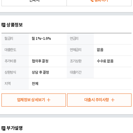
연락처
통화하기
상품정보
월금리
월 1%~1.6%
연금리
대출한도
연체금리
없음
추가비용
협의후 결정
조기상환
수수료 없음
상환방식
상담 후 결정
대출기간
지역
전체
업체정보 상세보기
대출시 주의사항
부가설명