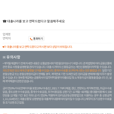
☎ 대출나라를 보고 연락드렸다고 말씀해주세요
업체명
연락처
통화하기
대출나라를 보고 연락드렸다고 하시면 보다 상담이 쉬워집니다.
※ 유의사항
계약을 체결하기 전에 자세한 내용은 상품설명서와 약관을 읽어보시기 바랍니다. 관계 법령에 따라 금융상품에
관한 중요 사항을 설명받을 권리가 있습니다. 대 출 시 귀하의 신용등급 또는 개인신용평점이 하락할 수 있습니다.
과도한 빚은 당신 에게 큰 불행을 안겨줄 수 있습니다. 중개수수료를 요구하거나 받는 것은 불법입니다.
일정 기간
분할상환금 또는 분할상환원리금이 연체될 경우, 계약만료 기한 도래전 모든 원리금을 변제해야할 의무가 발생
할 수 있습니다. 대부중개업체는 금융회사의 업무위탁을 받아 대출모집 및 소개 등의 섭외 활동을 돕습니다. 단, 실
제 계약체결의 권한은 없습니다.
금리 연20% 이내 (연체이자율 포함 20% 이내) (단, 2021. 7. 7부터 체결, 갱신, 연장되는 계 약에 한함), 취급수수료
없음, 중도상환 수수료 없음, 중개수수료 없음, 추가비용 없음. 상환기간 : 12개월 ~ 60개월 / 총 대출 비용 예시 : 100
만원을 12개월 기간 동안 최대 금 리 연20% 적용하여 원리금균등상환방법으로 이용하는 경우 총 상환금액
1,111,614원 (단, 대출상품 및 상환방법 등 대출계약 내용에 따라 달라질 수 있습니다.) 채무의 조기 상환수수료율
등 조기상환조건 없음.