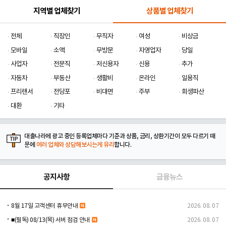
지역별 업체찾기
상품별 업체찾기
전체
직장인
무직자
여성
비상금
모바일
소액
무방문
자영업자
당일
사업자
전문직
저신용자
신용
추가
자동차
부동산
생활비
온라인
일용직
프리랜서
전당포
비대면
주부
회생파산
대환
기타
대출나라에 광고 중인 등록업체마다 기준과 상품, 금리, 상환기간이 모두 다르기 때
문에
여러 업체와 상담해보시는게 유리
합니다.
공지사항
금융뉴스
8월 17일 고객센터 휴무안내
2026. 08. 07
■(필독) 08/13(목) 서버 점검 안내
2026. 08. 07