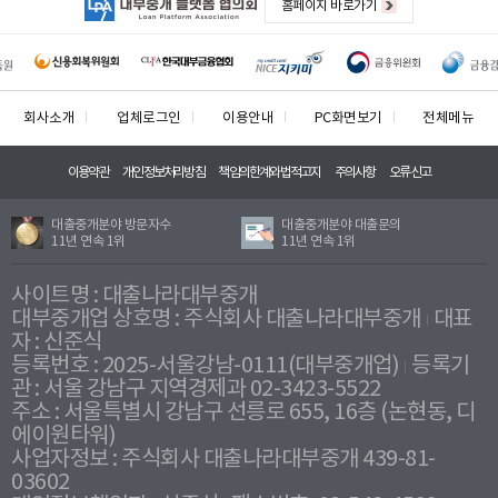
홈페이지 바로가기
회사소개
업체로그인
이용안내
PC화면보기
전체메뉴
이용약관
개인정보처리방침
책임의한계와법적고지
주의사항
오류신고
대출중개분야 방문자수
대출중개분야 대출문의
11년 연속 1위
11년 연속 1위
사이트명 : 대출나라대부중개
대부중개업 상호명 : 주식회사 대출나라대부중개
대표
자 : 신준식
등록번호 : 2025-서울강남-0111(대부중개업)
등록기
관 : 서울 강남구 지역경제과 02-3423-5522
주소 : 서울특별시 강남구 선릉로 655, 16층 (논현동, 디
에이원타워)
사업자정보 : 주식회사 대출나라대부중개 439-81-
03602