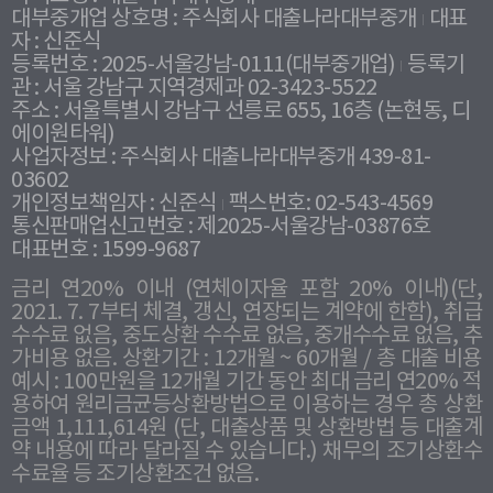
대부중개업 상호명 : 주식회사 대출나라대부중개
대표
자 : 신준식
등록번호 : 2025-서울강남-0111(대부중개업)
등록기
관 : 서울 강남구 지역경제과 02-3423-5522
주소 : 서울특별시 강남구 선릉로 655, 16층 (논현동, 디
에이원타워)
사업자정보 : 주식회사 대출나라대부중개 439-81-
03602
개인정보책임자 : 신준식
팩스번호: 02-543-4569
통신판매업신고번호 : 제2025-서울강남-03876호
대표번호 : 1599-9687
금리 연20% 이내 (연체이자율 포함 20% 이내)(단,
2021. 7. 7부터 체결, 갱신, 연장되는 계약에 한함), 취급
수수료 없음, 중도상환 수수료 없음, 중개수수료 없음, 추
가비용 없음. 상환기간 : 12개월 ~ 60개월 / 총 대출 비용
예시 : 100만원을 12개월 기간 동안 최대 금리 연20% 적
용하여 원리금균등상환방법으로 이용하는 경우 총 상환
금액 1,111,614원 (단, 대출상품 및 상환방법 등 대출계
약 내용에 따라 달라질 수 있습니다.) 채무의 조기상환수
수료율 등 조기상환조건 없음.