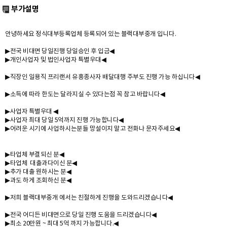
부가설명
안녕하세요 정식대부등록업체 등록되어 있는 블랙대부중개 입니다.
▶전국 비대면 당일진행 당일승인 후 입금◀
▶개인사업자 및 법인사업자 특별우대◀
▶직장인 일용직 프리랜서 유흥종사자 배달대행 주부도 진행 가능 하십니다◀
▶소득에 따라 한도는 달라지실 수 있다는점 꼭 참고 바랍니다◀
▶사업자 특별우대 ◀
▶사업자 최대 당일 5억까지 진행 가능합니다◀
▶어려운 시기에 사업하시는분들 망설이지 말고 전화나 문자주세요◀
▶타업체 부결되신 분◀
▶타업체 대출과다이신 분◀
▶추가 대출 원하시는 분◀
▶과도 하게 조회하신 분◀
▶저희 블랙대부중개 에서는 친절하게 진행을 도와드리겠습니다◀
▶전국 어디든 비대면으로 당일 진행 도움을 드리겠습니다◀
▶최소 20만원 ~ 최대 5억 까지 가능합니다.◀