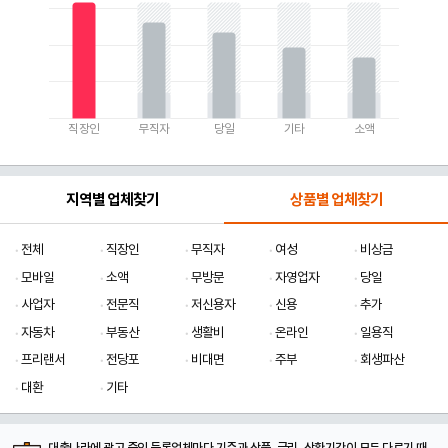
직장인
무직자
당일
기타
소액
지역별 업체찾기
상품별 업체찾기
전체
직장인
무직자
여성
비상금
모바일
소액
무방문
자영업자
당일
사업자
전문직
저신용자
신용
추가
자동차
부동산
생활비
온라인
일용직
프리랜서
전당포
비대면
주부
회생파산
대환
기타