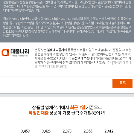
분할상환금 또는 분할상환원리금이 연체될 경우, 계약만료 기한 도래전 모든 원리금을 변제해야할 의무가 발생
할 수 있습니다. 대부중개업체는 금융회사의 업무위탁을 받아 대출모집 및 소개 등의 섭외 활동을 돕습니다. 단, 실
제 계약체결의 권한은 없습니다.
금리 연20% 이내 (연체이자율 포함 20% 이내) (단, 2021. 7. 7부터 체결, 갱신, 연장되는 계 약에 한함), 취급수수료
없음, 중도상환 수수료 없음, 중개수수료 없음, 추가비용 없음. 상환기간 : 12개월 ~ 60개월 / 총 대출 비용 예시 : 100
만원을 12개월 기간 동안 최대 금 리 연20% 적용하여 원리금균등상환방법으로 이용하는 경우 총 상환금액
1,111,614원 (단, 대출상품 및 상환방법 등 대출계약 내용에 따라 달라질 수 있습니다.) 채무의 조기 상환수수료율
등 조기상환조건 없음.
본 정보는
블랙대부중개
에 등록한 자료를 바탕으로 대출나라가 편집 및 그 표현
방법을 수정하여 완성한 것 입니다. 대출나라 동의없이무단전재 또는 재배포,
재가공 할 수 없으며, 대출나라는
블랙대부중개
에 게재한 자료에 대한 오류와 사
용자가 이를 신뢰하여 취한 조치에대해 책임을 지지않습니다.
[저작권 대출나
라. 무단전재-재배포 금지]
목록
상품별 업체찾기에서
최근 7일
기준으로
직장인대출
상품이 가장 클릭수가 많았어요!
3,458
3,426
2,970
2,955
2,412