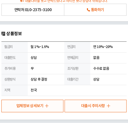
대출나라를 보고 연락드렸다고 하시면 보다 상담이 쉬워집니다.
연락처
010-2375-3100
통화하기
상품정보
월금리
월 1%~1.6%
연금리
연 10%~20%
대출한도
상담
연체금리
없음
추가비용
무
조기상환
수수료 없음
상환방식
상담 후 결정
대출기간
상담
지역
전국
업체정보 상세보기
대출시 주의사항