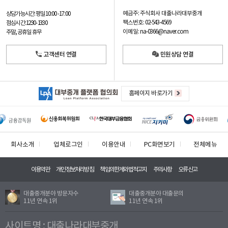
예금주: 주식회사 대출나라대부중개
상담가능시간: 평일
10:00 -17:00
팩스번호: 02-543-4569
점심시간: 12:30 - 13:30
이메일: na-0366@naver.com
주말, 공휴일 휴무
고객센터 연결
민원상담 연결
홈페이지 바로가기
회사소개
업체로그인
이용안내
PC화면보기
전체메뉴
이용약관
개인정보처리방침
책임의한계와법적고지
주의사항
오류신고
대출중개분야 방문자수
대출중개분야 대출문의
11년 연속 1위
11년 연속 1위
사이트명 : 대출나라대부중개