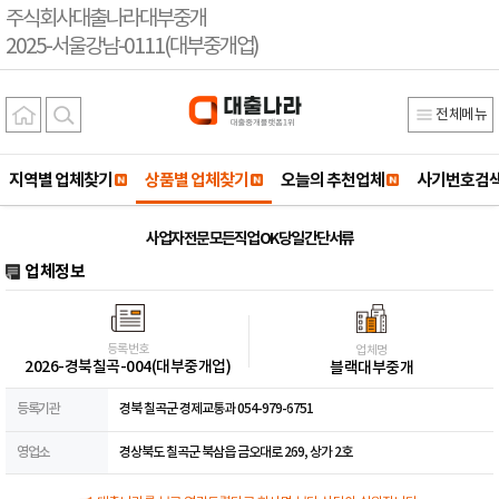
주식회사대출나라대부중개
2025-서울강남-0111(대부중개업)
전체메뉴
지역별 업체찾기
상품별 업체찾기
오늘의 추천업체
사기번호검
사업자 전문 모든직업 OK 당일 간단서류
업체정보
등록번호
업체명
2026-경북칠곡-004(대부중개업)
블랙대부중개
등록기관
경북 칠곡군 경제교통과 054-979-6751
영업소
경상북도 칠곡군 북삼읍 금오대로 269, 상가 2호