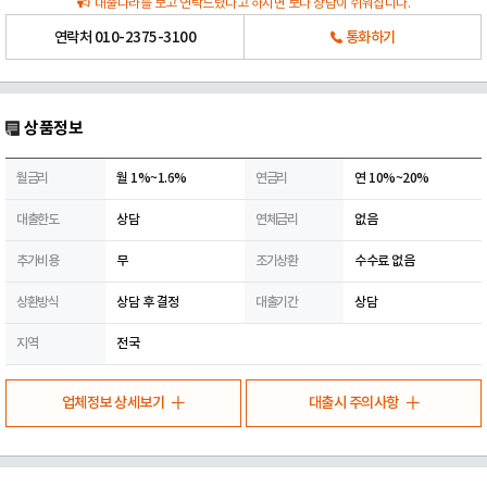
대출나라를 보고 연락드렸다고 하시면 보다 상담이 쉬워집니다.
연락처
010-2375-3100
통화하기
상품정보
월금리
월 1%~1.6%
연금리
연 10%~20%
대출한도
상담
연체금리
없음
추가비용
무
조기상환
수수료 없음
상환방식
상담 후 결정
대출기간
상담
지역
전국
업체정보 상세보기
대출시 주의사항