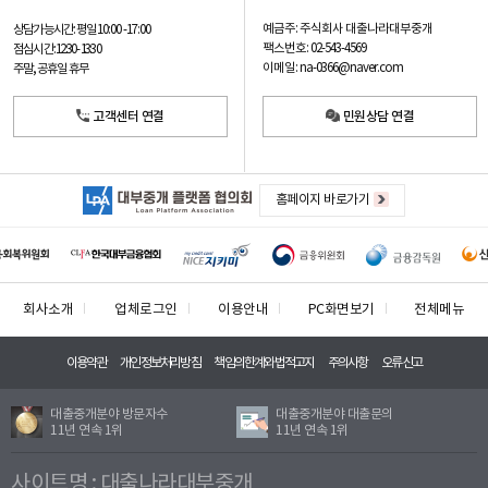
예금주: 주식회사 대출나라대부중개
상담가능시간: 평일
10:00 -17:00
팩스번호: 02-543-4569
점심시간: 12:30 - 13:30
이메일: na-0366@naver.com
주말, 공휴일 휴무
고객센터 연결
민원상담 연결
홈페이지 바로가기
회사소개
업체로그인
이용안내
PC화면보기
전체메뉴
이용약관
개인정보처리방침
책임의한계와법적고지
주의사항
오류신고
대출중개분야 방문자수
대출중개분야 대출문의
11년 연속 1위
11년 연속 1위
사이트명 : 대출나라대부중개