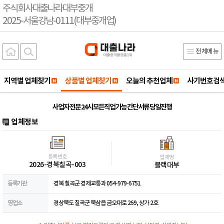
주식회사대출나라대부중개
2025-서울강남-0111(대부중개업)
전체메뉴
지역별 업체찾기
상품별 업체찾기
오늘의 추천업체
사기번호검
사업자 전문 24시 모든직업 가능 간단서류 당일진행
업체정보
등록번호
업체명
2026-경북칠곡-003
블랙대부
등록기관
경북 칠곡군 경제교통과 054-979-6751
영업소
경상북도 칠곡군 북삼읍 금오대로 269, 상가 2호