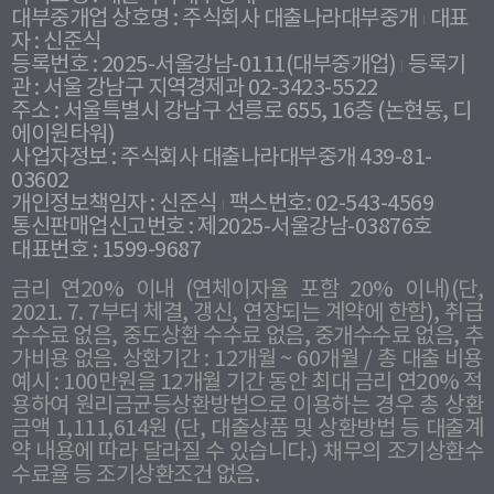
대부중개업 상호명 : 주식회사 대출나라대부중개
대표
자 : 신준식
등록번호 : 2025-서울강남-0111(대부중개업)
등록기
관 : 서울 강남구 지역경제과 02-3423-5522
주소 : 서울특별시 강남구 선릉로 655, 16층 (논현동, 디
에이원타워)
사업자정보 : 주식회사 대출나라대부중개 439-81-
03602
개인정보책임자 : 신준식
팩스번호: 02-543-4569
통신판매업신고번호 : 제2025-서울강남-03876호
대표번호 : 1599-9687
금리 연20% 이내 (연체이자율 포함 20% 이내)(단,
2021. 7. 7부터 체결, 갱신, 연장되는 계약에 한함), 취급
수수료 없음, 중도상환 수수료 없음, 중개수수료 없음, 추
가비용 없음. 상환기간 : 12개월 ~ 60개월 / 총 대출 비용
예시 : 100만원을 12개월 기간 동안 최대 금리 연20% 적
용하여 원리금균등상환방법으로 이용하는 경우 총 상환
금액 1,111,614원 (단, 대출상품 및 상환방법 등 대출계
약 내용에 따라 달라질 수 있습니다.) 채무의 조기상환수
수료율 등 조기상환조건 없음.