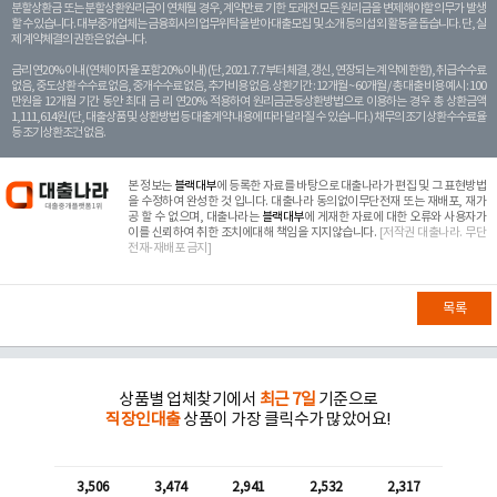
분할상환금 또는 분할상환원리금이 연체될 경우, 계약만료 기한 도래전 모든 원리금을 변제해야할 의무가 발생
할 수 있습니다. 대부중개업체는 금융회사의 업무위탁을 받아 대출모집 및 소개 등의 섭외 활동을 돕습니다. 단, 실
제 계약체결의 권한은 없습니다.
금리 연20% 이내 (연체이자율 포함 20% 이내) (단, 2021. 7. 7부터 체결, 갱신, 연장되는 계 약에 한함), 취급수수료
없음, 중도상환 수수료 없음, 중개수수료 없음, 추가비용 없음. 상환기간 : 12개월 ~ 60개월 / 총 대출 비용 예시 : 100
만원을 12개월 기간 동안 최대 금 리 연20% 적용하여 원리금균등상환방법으로 이용하는 경우 총 상환금액
1,111,614원 (단, 대출상품 및 상환방법 등 대출계약 내용에 따라 달라질 수 있습니다.) 채무의 조기 상환수수료율
등 조기상환조건 없음.
본 정보는
블랙대부
에 등록한 자료를 바탕으로 대출나라가 편집 및 그 표현방법
을 수정하여 완성한 것 입니다. 대출나라 동의없이무단전재 또는 재배포, 재가
공 할 수 없으며, 대출나라는
블랙대부
에 게재한 자료에 대한 오류와 사용자가
이를 신뢰하여 취한 조치에대해 책임을 지지않습니다.
[저작권 대출나라. 무단
전재-재배포 금지]
목록
상품별 업체찾기에서
최근 7일
기준으로
직장인대출
상품이 가장 클릭수가 많았어요!
3,506
3,474
2,941
2,532
2,317