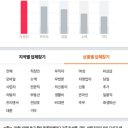
직장인
무직자
당일
소액
기타
지역별 업체찾기
상품별 업체찾기
전체
직장인
무직자
여성
비상금
모바일
소액
무방문
자영업자
당일
사업자
전문직
저신용자
신용
추가
자동차
부동산
생활비
온라인
일용직
프리랜서
전당포
비대면
주부
회생파산
대환
기타