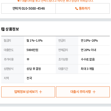
대출나라를 보고 연락드렸다고 하시면 보다 상담이 쉬워집니다.
연락처
010-5088-4546
통화하기
상품정보
월금리
월 1%~1.6%
연금리
연 10%~20%
대출한도
5000만원
연체금리
연 20% 이내
추가비용
무
조기상환
수수료 없음
상환방식
상담 후 결정
대출기간
최대 3 개월
지역
전국
업체정보 상세보기
대출시 주의사항