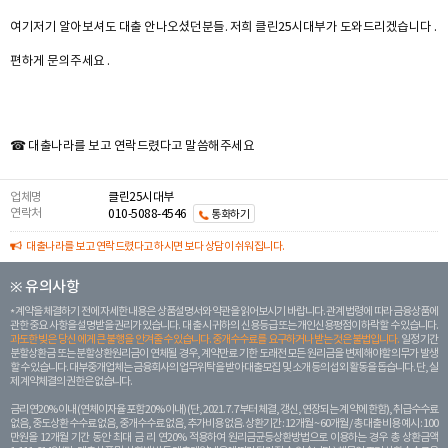
여기저기 알아보셔도 대출 안나오셨던분들. 저희 클린25시대부가 도와드리겠습니다 .
편하게 문의주세요 .
☎ 대출나라를 보고 연락드렸다고 말씀해주세요
업체명
클린25시대부
연락처
010-5088-4546
통화하기
대출나라를 보고 연락드렸다고 하시면 보다 상담이 쉬워집니다.
※ 유의사항
계약을 체결하기 전에 자세한 내용은 상품설명서와 약관을 읽어보시기 바랍니다. 관계 법령에 따라 금융상품에
관한 중요 사항을 설명받을 권리가 있습니다. 대 출 시 귀하의 신용등급 또는 개인신용평점이 하락할 수 있습니다.
과도한 빚은 당신 에게 큰 불행을 안겨줄 수 있습니다. 중개수수료를 요구하거나 받는 것은 불법입니다.
일정 기간
분할상환금 또는 분할상환원리금이 연체될 경우, 계약만료 기한 도래전 모든 원리금을 변제해야할 의무가 발생
할 수 있습니다. 대부중개업체는 금융회사의 업무위탁을 받아 대출모집 및 소개 등의 섭외 활동을 돕습니다. 단, 실
제 계약체결의 권한은 없습니다.
금리 연20% 이내 (연체이자율 포함 20% 이내) (단, 2021. 7. 7부터 체결, 갱신, 연장되는 계 약에 한함), 취급수수료
없음, 중도상환 수수료 없음, 중개수수료 없음, 추가비용 없음. 상환기간 : 12개월 ~ 60개월 / 총 대출 비용 예시 : 100
만원을 12개월 기간 동안 최대 금 리 연20% 적용하여 원리금균등상환방법으로 이용하는 경우 총 상환금액