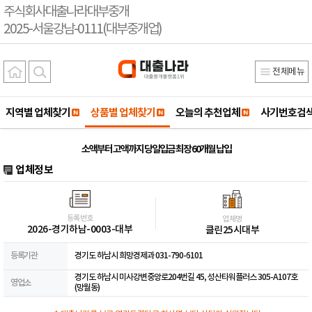
주식회사대출나라대부중개
2025-서울강남-0111(대부중개업)
전체메뉴
지역별 업체찾기
상품별 업체찾기
오늘의 추천업체
사기번호검
소액부터 고액까지 당일입금 최장 60개월 납입
업체정보
등록번호
업체명
2026-경기하남-0003-대부
클린25시대부
등록기관
경기도 하남시 희망경제과 031-790-6101
경기도 하남시 미사강변중앙로204번길 45, 성산타워플러스 305-A107호
영업소
(망월동)