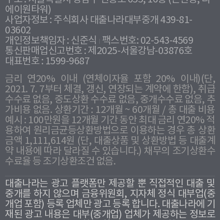
에이원타워)
사업자정보 : 주식회사 대출나라대부중개 439-81-
03602
개인정보책임자 : 신준식
팩스번호: 02-543-4569
통신판매업신고번호 : 제2025-서울강남-03876호
대표번호 : 1599-9687
금리 연20% 이내 (연체이자율 포함 20% 이내)(단,
2021. 7. 7부터 체결, 갱신, 연장되는 계약에 한함), 취급
수수료 없음, 중도상환 수수료 없음, 중개수수료 없음, 추
가비용 없음. 상환기간 : 12개월 ~ 60개월 / 총 대출 비용
예시 : 100만원을 12개월 기간 동안 최대 금리 연20% 적
용하여 원리금균등상환방법으로 이용하는 경우 총 상환
금액 1,111,614원 (단, 대출상품 및 상환방법 등 대출계
약 내용에 따라 달라질 수 있습니다.) 채무의 조기상환수
수료율 등 조기상환조건 없음.
대출나라는 광고 플랫폼만 제공할 뿐 직접적인 대출 및
중개를 하지 않으며 금융위원회, 지자체 정식 대부업(중
개업 포함) 등록 업체만 광고 등록 합니다. 대출나라에 기
재된 광고 내용은 대부(중개업) 업체가 제공하는 정보로