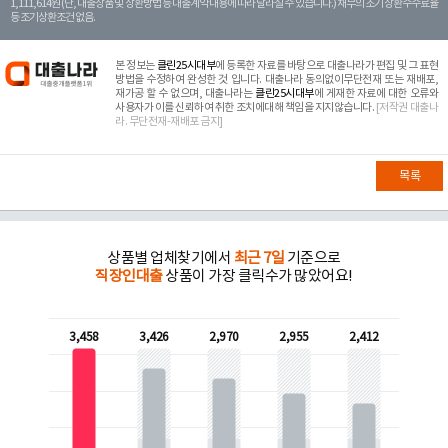
1,111,614원 (단, 대출상품 및 상환방법 등 대출계약 내용에 따라 달라질 수 있습니다.) 채무의 조기 상환수수료율
등 조기상환조건 없음.
본 정보는
클린25시대부
에 등록한 자료를 바탕으로 대출나라가 편집 및 그 표현
방법을 수정하여 완성한 것 입니다. 대출나라 동의없이무단전재 또는 재배포,
재가공 할 수 없으며, 대출나라는
클린25시대부
에 게재한 자료에 대한 오류와
사용자가 이를 신뢰하여 취한 조치에대해 책임을 지지않습니다.
[저작권 대출나
라. 무단전재-재배포 금지]
목록
상품별 업체찾기에서
최근 7일
기준으로
직장인대출
상품이 가장 클릭수가 많았어요!
3,458
3,426
2,970
2,955
2,412