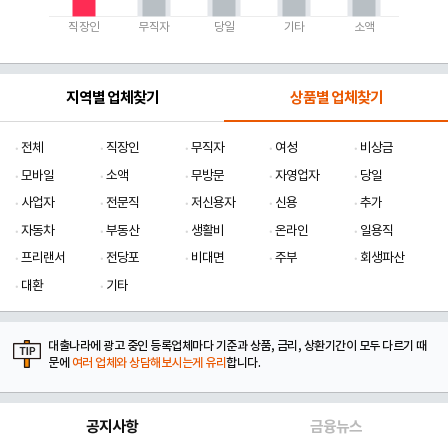
직장인
무직자
당일
기타
소액
지역별 업체찾기
상품별 업체찾기
전체
직장인
무직자
여성
비상금
모바일
소액
무방문
자영업자
당일
사업자
전문직
저신용자
신용
추가
자동차
부동산
생활비
온라인
일용직
프리랜서
전당포
비대면
주부
회생파산
대환
기타
대출나라에 광고 중인 등록업체마다 기준과 상품, 금리, 상환기간이 모두 다르기 때
문에
여러 업체와 상담해보시는게 유리
합니다.
공지사항
금융뉴스