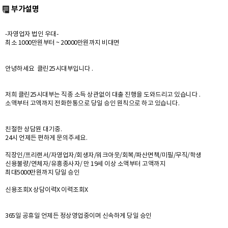
부가설명
-자영업자 법인 우대-
최소 1000만원부터 ~ 20000만원까지 비대면
안녕하세요 클린25시대부입니다 .
저희 클린25시대부는 직종 소득 상관없이 대출 진행을 도와드리고 있습니다 .
소액부터 고액까지 전화한통으로 당일 승인 원칙으로 하고 있습니다.
친절한 상담원 대기중.
24시 언제든 편하게 문의주세요.
직장인/프리랜서/자영업자/회생자/워크아웃/회복/파산면책/미필/무직/학생
신용불량/연체자/유흥종사자/ 만 19세 이상 소액부터 고액까지
최대5000만원까지 당일 승인
신용조회X 상담이력X 이력조회X
365일 공휴일 언제든 정상영업중이며 신속하게 당일 승인