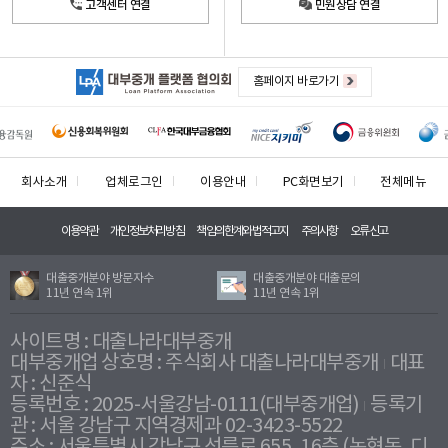
고객센터 연결
민원상담 연결
홈페이지 바로가기
회사소개
업체로그인
이용안내
PC화면보기
전체메뉴
이용약관
개인정보처리방침
책임의한계와법적고지
주의사항
오류신고
대출중개분야 방문자수
대출중개분야 대출문의
11년 연속 1위
11년 연속 1위
사이트명 : 대출나라대부중개
대부중개업 상호명 : 주식회사 대출나라대부중개
대표
자 : 신준식
등록번호 : 2025-서울강남-0111(대부중개업)
등록기
관 : 서울 강남구 지역경제과 02-3423-5522
주소 : 서울특별시 강남구 선릉로 655, 16층 (논현동, 디