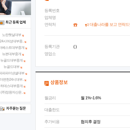
등록번호
업체명
최근 등록 업체
연락처
대출나라를 보고 연락드
노란햇살대부
24시여성대부중..
등록기관
( )
더베스트대부중개
영업소
뉴본대부중개
뉴골드대부중개
뉴골드대부
파파파이낸셜대부
더편한24시대부..
상품정보
하데스대부중개
(주)정원자산운..
월금리
월 1%~1.6%
자주묻는 질문
대출한도
추가비용
협의후 결정