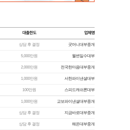
대출한도
업체명
상담 후 결정
굿머니대부중개
5,000만원
월변일수대부
2,000만원
전국한마음대부중개
1,000만원
서한파이낸셜대부
100만원
스피드캐쉬론대부
1,000만원
교보파이낸셜대부중개
상담 후 결정
지금바로대부중개
상담 후 결정
해온대부중개