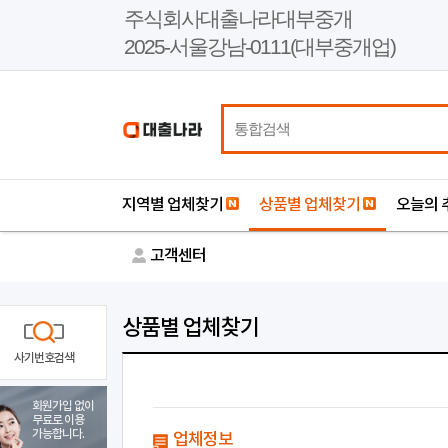
본
주식회사대출나라대부중개
문
2025-서울강남-0111(대부중개업)
바
로
가
기
지역별 업체찾기
상품별 업체찾기
오늘의 
고객센터
상품별 업체찾기
사기번호검색
회원가입 없이
무료로 이용
가능합니다.
업체정보