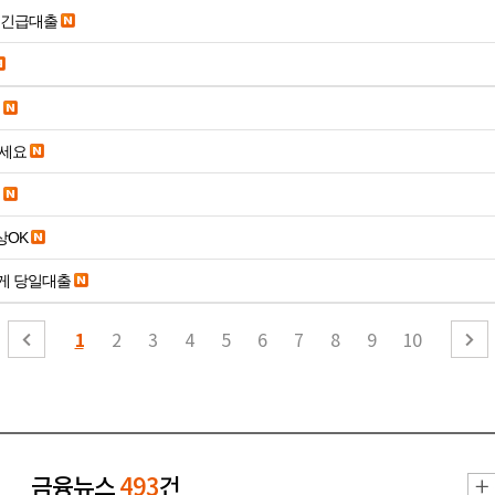
시긴급대출
주세요
19세 이상OK
게 당일대출
1
2
3
4
5
6
7
8
9
10
금융뉴스
493
건