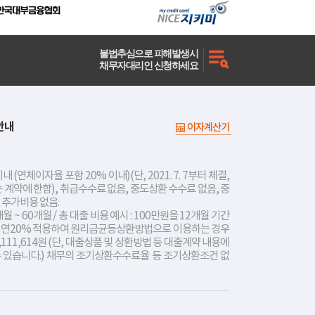
불법추심으로 피해발생시
채무자대리인 신청하세요
안내
이자계산기
내 (연체이자율 포함 20% 이내)(단, 2021. 7. 7부터 체결,
는 계약에 한함), 취급수수료 없음, 중도상환 수수료 없음, 중
 추가비용 없음.
개월 ~ 60개월 / 총 대출 비용 예시 : 100만원을 12개월 기간
리 연20% 적용하여 원리금균등상환방법으로 이용하는 경우
,111,614원 (단, 대출상품 및 상환방법 등 대출계약 내용에
수 있습니다.) 채무의 조기상환수수료율 등 조기상환조건 없