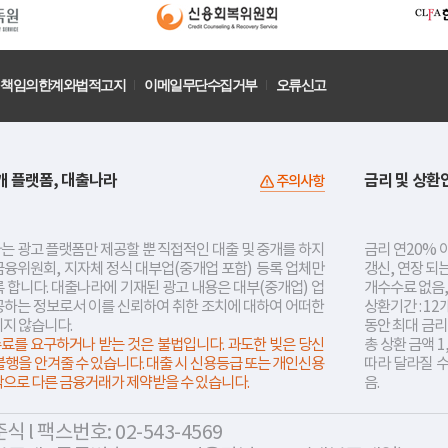
책임의한계와법적고지
이메일무단수집거부
오류신고
개 플랫폼, 대출나라
금리 및 상환
주의사항
는 광고 플랫폼만 제공할 뿐 직접적인 대출 및 중개를 하지
금리 연20% 이
금융위원회, 지자체 정식 대부업(중개업 포함) 등록 업체만
갱신, 연장 되
 합니다. 대출나라에 기재된 광고 내용은 대부(중개업) 업
개수수료 없음,
공하는 정보로서 이를 신뢰하여 취한 조치에 대하여 어떠한
상환기간 : 12
지지 않습니다.
동안 최대 금
료를 요구하거나 받는 것은 불법입니다. 과도한 빚은 당신
총 상환 금액 1
불행을 안겨줄 수 있습니다. 대출 시 신용등급 또는 개인신용
따라 달라질 
락으로 다른 금융거래가 제약받을 수 있습니다.
음.
 l 팩스번호: 02-543-4569