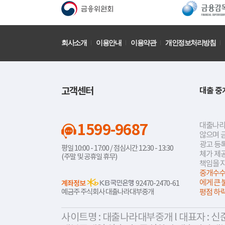
회사소개
이용안내
이용약관
개인정보처리방침
고객센터
대출 중
1599-9687
대출나라
않으며 
광고 등록
평일 10:00 - 17:00 / 점심시간 12:30 - 13:30
체가 제
(주말 및 공휴일 휴무)
책임을 
중개수수
에게 큰 
계좌정보
92470-2470-61
예금주 주식회사 대출나라대부중개
평점 하
사이트명 : 대출나라대부중개 l 대표자 : 신준식