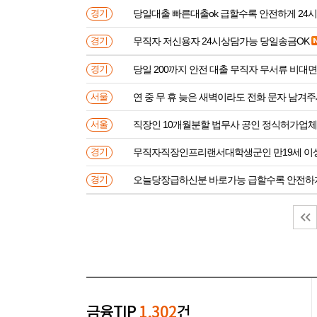
당일대출 빠른대출ok 급할수록 안전하게 24
경기
무직자 저신용자 24시상담가능 당일송금OK
경기
당일 200까지 안전 대출 무직자 무서류 비대면
경기
연 중 무 휴 늦은 새벽이라도 전화 문자 남겨
서울
직장인 10개월분할 법무사 공인 정식허가업체
서울
무직자직장인프리랜서대학생군인 만
경기
오늘당장급하신분 바로가능 급할수록 안전하
경기
금융TIP
1,302
건