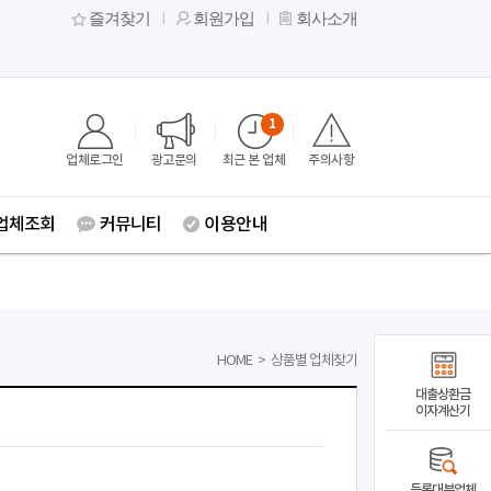
즐겨찾기
회원가입
회사소개
1
업체로그인
광고문의
최근 본 업체
주의사항
업체조회
커뮤니티
이용안내
HOME
>
상품별 업체찾기
대출상환금
이자계산기
등록대부업체