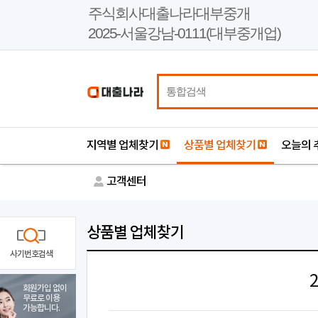
본
주식회사대출나라대부중개
문
2025-서울강남-0111(대부중개업)
바
로
가
기
지역별 업체찾기
상품별 업체찾기
오늘의 
고객센터
상품별 업체찾기
사기번호검색
회원가입 없이
무료로 이용
가능합니다.