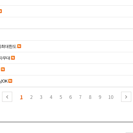
당일최대한도
당일입금 수수료x 사업자우대
19세 이상OK
1
2
3
4
5
6
7
8
9
10