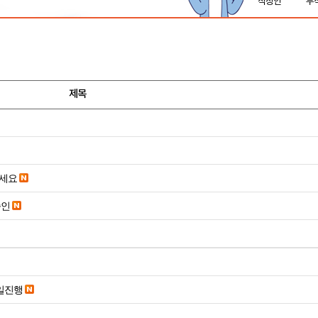
직장인
무
제목
주세요
승인
당일진행