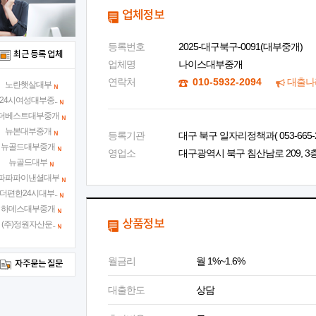
업체정보
등록번호
2025-대구북구-0091(대부중개)
최근 등록 업체
업체명
나이스대부중개
연락처
010-5932-2094
대출나
노란햇살대부
24시여성대부중..
더베스트대부중개
뉴본대부중개
등록기관
대구 북구 일자리정책과( 053-665-2
뉴골드대부중개
영업소
대구광역시 북구 침산남로 209, 3층
뉴골드대부
파파파이낸셜대부
더편한24시대부..
하데스대부중개
상품정보
(주)정원자산운..
월금리
월 1%~1.6%
자주묻는 질문
대출한도
상담