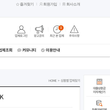
즐겨찾기
회원가입
회사소개
1
업체로그인
광고문의
최근 본 업체
주의사항
업체조회
커뮤니티
이용안내
HOME
>
상품별 업체찾기
대출상환금
이자계산기
K
등록대부업체