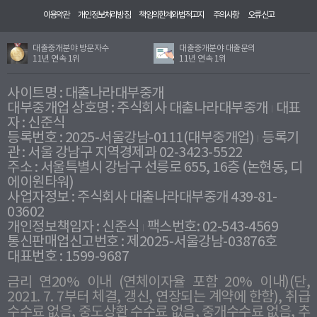
이용약관
개인정보처리방침
책임의한계와법적고지
주의사항
오류신고
대출중개분야 방문자수
대출중개분야 대출문의
11년 연속 1위
11년 연속 1위
사이트명 : 대출나라대부중개
대부중개업 상호명 : 주식회사 대출나라대부중개
대표
자 : 신준식
등록번호 : 2025-서울강남-0111(대부중개업)
등록기
관 : 서울 강남구 지역경제과 02-3423-5522
주소 : 서울특별시 강남구 선릉로 655, 16층 (논현동, 디
에이원타워)
사업자정보 : 주식회사 대출나라대부중개 439-81-
03602
개인정보책임자 : 신준식
팩스번호: 02-543-4569
통신판매업신고번호 : 제2025-서울강남-03876호
대표번호 : 1599-9687
금리 연20% 이내 (연체이자율 포함 20% 이내)(단,
2021. 7. 7부터 체결, 갱신, 연장되는 계약에 한함), 취급
수수료 없음, 중도상환 수수료 없음, 중개수수료 없음, 추