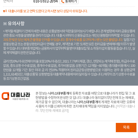
연락처
010-5932-2094
통화하기
대출나라를 보고 연락드렸다고 하시면 보다 상담이 쉬워집니다.
※ 유의사항
계약을 체결하기 전에 자세한 내용은 상품설명서와 약관을 읽어보시기 바랍니다. 관계 법령에 따라 금융상품에
관한 중요 사항을 설명받을 권리가 있습니다. 대 출 시 귀하의 신용등급 또는 개인신용평점이 하락할 수 있습니다.
과도한 빚은 당신 에게 큰 불행을 안겨줄 수 있습니다. 중개수수료를 요구하거나 받는 것은 불법입니다.
일정 기간
분할상환금 또는 분할상환원리금이 연체될 경우, 계약만료 기한 도래전 모든 원리금을 변제해야할 의무가 발생
할 수 있습니다. 대부중개업체는 금융회사의 업무위탁을 받아 대출모집 및 소개 등의 섭외 활동을 돕습니다. 단, 실
제 계약체결의 권한은 없습니다.
금리 연20% 이내 (연체이자율 포함 20% 이내) (단, 2021. 7. 7부터 체결, 갱신, 연장되는 계 약에 한함), 취급수수료
없음, 중도상환 수수료 없음, 중개수수료 없음, 추가비용 없음. 상환기간 : 12개월 ~ 60개월 / 총 대출 비용 예시 : 100
만원을 12개월 기간 동안 최대 금 리 연20% 적용하여 원리금균등상환방법으로 이용하는 경우 총 상환금액
1,111,614원 (단, 대출상품 및 상환방법 등 대출계약 내용에 따라 달라질 수 있습니다.) 채무의 조기 상환수수료율
등 조기상환조건 없음.
본 정보는
나이스대부중개
에 등록한 자료를 바탕으로 대출나라가 편집 및 그 표
현방법을 수정하여 완성한 것 입니다. 대출나라 동의없이무단전재 또는 재배포,
재가공 할 수 없으며, 대출나라는
나이스대부중개
에 게재한 자료에 대한 오류와
사용자가 이를 신뢰하여 취한 조치에대해 책임을 지지않습니다.
[저작권 대출나
라. 무단전재-재배포 금지]
목록