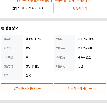
대출나라를 보고 연락드렸다고 하시면 보다 상담이 쉬워집니다.
연락처
010-5932-2094
통화하기
상품정보
월금리
월 1%~1.6%
연금리
연 10%~20%
대출한도
상담
연체금리
연 20% 이내
추가비용
무
조기상환
수수료 없음
상환방식
상담 후 결정
대출기간
상담
지역
전국
업체정보 상세보기
대출시 주의사항