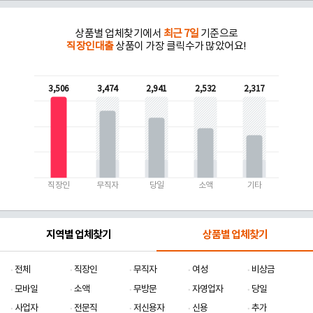
상품별 업체찾기에서
최근 7일
기준으로
직장인대출
상품이 가장 클릭수가 많았어요!
3,506
3,474
2,941
2,532
2,317
직장인
무직자
당일
소액
기타
지역별 업체찾기
상품별 업체찾기
전체
직장인
무직자
여성
비상금
모바일
소액
무방문
자영업자
당일
사업자
전문직
저신용자
신용
추가