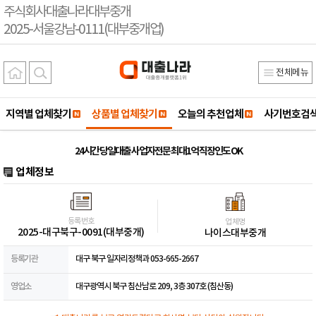
주식회사대출나라대부중개
2025-서울강남-0111(대부중개업)
전체메뉴
지역별 업체찾기
상품별 업체찾기
오늘의 추천업체
사기번호검
24시간 당일대출 사업자전문 최대1억 직장인도 OK
업체정보
등록번호
업체명
2025-대구북구-0091(대부중개)
나이스대부중개
등록기관
대구 북구 일자리정책과 053-665-2667
영업소
대구광역시 북구 침산남로 209, 3층 307호 (침산동)