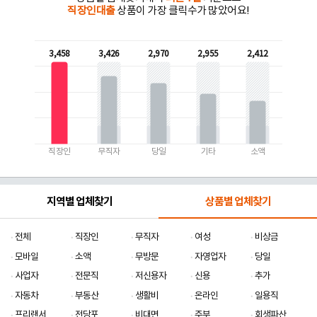
직장인대출
상품이 가장 클릭수가 많았어요!
3,458
3,426
2,970
2,955
2,412
직장인
무직자
당일
기타
소액
지역별 업체찾기
상품별 업체찾기
전체
직장인
무직자
여성
비상금
모바일
소액
무방문
자영업자
당일
사업자
전문직
저신용자
신용
추가
자동차
부동산
생활비
온라인
일용직
프리랜서
전당포
비대면
주부
회생파산