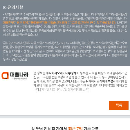
※ 유의사항
계약을 체결하기 전에 자세한 내용은 상품설명서와 약관을 읽어보시기 바랍니다. 관계 법령에 따라 금융상품에
관한 중요 사항을 설명받을 권리가 있습니다. 대 출 시 귀하의 신용등급 또는 개인신용평점이 하락할 수 있습니다.
과도한 빚은 당신 에게 큰 불행을 안겨줄 수 있습니다. 중개수수료를 요구하거나 받는 것은 불법입니다.
일정 기간
분할상환금 또는 분할상환원리금이 연체될 경우, 계약만료 기한 도래전 모든 원리금을 변제해야할 의무가 발생
할 수 있습니다. 대부중개업체는 금융회사의 업무위탁을 받아 대출모집 및 소개 등의 섭외 활동을 돕습니다. 단, 실
제 계약체결의 권한은 없습니다.
금리 연20% 이내 (연체이자율 포함 20% 이내) (단, 2021. 7. 7부터 체결, 갱신, 연장되는 계 약에 한함), 취급수수료
없음, 중도상환 수수료 없음, 중개수수료 없음, 추가비용 없음. 상환기간 : 12개월 ~ 60개월 / 총 대출 비용 예시 : 100
만원을 12개월 기간 동안 최대 금 리 연20% 적용하여 원리금균등상환방법으로 이용하는 경우 총 상환금액
1,111,614원 (단, 대출상품 및 상환방법 등 대출계약 내용에 따라 달라질 수 있습니다.) 채무의 조기 상환수수료율
등 조기상환조건 없음.
본 정보는
주식회사오케이대부정자
에 등록한 자료를 바탕으로 대출나라가 편
집 및 그 표현방법을 수정하여 완성한 것 입니다. 대출나라 동의없이무단전재 또
는 재배포, 재가공 할 수 없으며, 대출나라는
주식회사오케이대부정자
에 게재한
자료에 대한 오류와 사용자가 이를 신뢰하여 취한 조치에대해 책임을 지지않습
니다.
[저작권 대출나라. 무단전재-재배포 금지]
목록
상품별 업체찾기에서
최근 7일
기준으로