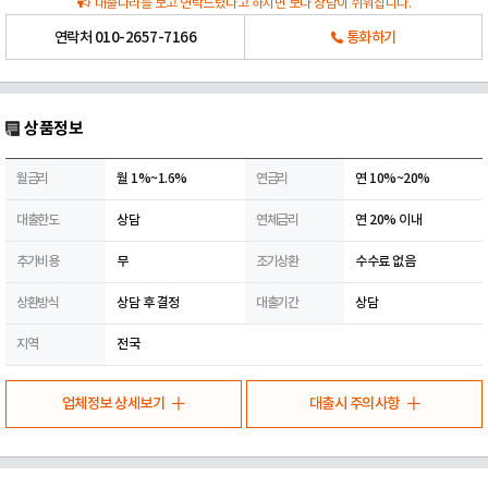
대출나라를 보고 연락드렸다고 하시면 보다 상담이 쉬워집니다.
연락처
010-2657-7166
통화하기
상품정보
월금리
월 1%~1.6%
연금리
연 10%~20%
대출한도
상담
연체금리
연 20% 이내
추가비용
무
조기상환
수수료 없음
상환방식
상담 후 결정
대출기간
상담
지역
전국
업체정보 상세보기
대출시 주의사항