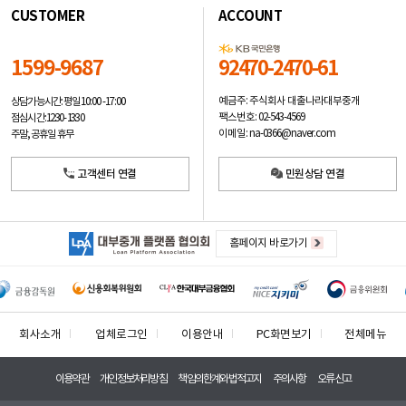
CUSTOMER
ACCOUNT
1599-9687
92470-2470-61
예금주: 주식회사 대출나라대부중개
상담가능시간: 평일
10:00 -17:00
팩스번호: 02-543-4569
점심시간: 12:30 - 13:30
이메일: na-0366@naver.com
주말, 공휴일 휴무
고객센터 연결
민원상담 연결
홈페이지 바로가기
회사소개
업체로그인
이용안내
PC화면보기
전체메뉴
이용약관
개인정보처리방침
책임의한계와법적고지
주의사항
오류신고