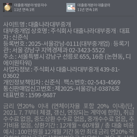
대출중개분야 방문자수
대출중개분야 대출문의
11년 연속 1위
11년 연속 1위
사이트명 : 대출나라대부중개
대부중개업 상호명 : 주식회사 대출나라대부중개
대표
자 : 신준식
등록번호 : 2025-서울강남-0111(대부중개업)
등록기
관 : 서울 강남구 지역경제과 02-3423-5522
주소 : 서울특별시 강남구 선릉로 655, 16층 (논현동, 디
에이원타워)
사업자정보 : 주식회사 대출나라대부중개 439-81-
03602
개인정보책임자 : 신준식
팩스번호: 02-543-4569
통신판매업신고번호 : 제2025-서울강남-03876호
대표번호 : 1599-9687
금리 연20% 이내 (연체이자율 포함 20% 이내)(단,
2021. 7. 7부터 체결, 갱신, 연장되는 계약에 한함), 취급
수수료 없음, 중도상환 수수료 없음, 중개수수료 없음, 추
가비용 없음. 상환기간 : 12개월 ~ 60개월 / 총 대출 비용
예시 : 100만원을 12개월 기간 동안 최대 금리 연20% 적