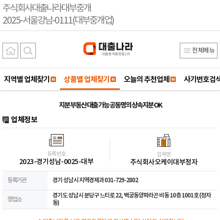
주식회사대출나라대부중개
2025-서울강남-0111(대부중개업)
전체메뉴
지역별 업체찾기
상품별 업체찾기
오늘의 추천업체
사기번호검
지분 부동산 대출 가능 공동명의 상속지분 OK
업체정보
등록번호
업체명
2023-경기성남-0025-대부
주식회사오케이대부정자
등록기관
경기 성남시 지역경제과 031-729-2802
경기도 성남시 분당구 느티로 22, 백궁동양파라곤 비동 10층 1001호 (정자
영업소
동)