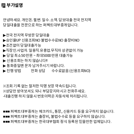
부가설명
안녕하세요. 개인돈. 월변. 일수. 소액. 담보대출 전국 전지역
당일대출을 전문으로 하는 퍼펙트대부중개입니다.
▶전국 전지역 무방문 당일대출
▶승인율UP 신용조회NO 불법수수료NO 출장비NO
▶조건없이 당일대출가능
▶직장인.사업자. 일용직.유흥업.무직자 상관없이 가능
▶ 당일 최소50 만원 ~ 최대5000 만원 대출가능
▶ 신용조회는 하지 않습니다!!
▶ 통화중일땐 문자 남겨주시기 바랍니다.
▶ 진행 방법 전화 상담 수수료없음 (신용조회NO)
※조회 기록 없는 철저한 익명 보장 약속드립니다.
※상담만 받아보셔도 되니 부담갖지마시고 전화주세요.
-대출진행 하지 않을시 번호이력은 자동삭제 처리됩니다.
■■■ 퍼펙트대부중개는 체크카드, 통장, 신용카드 등을 요구하지 않습니다.
■■■ 퍼펙트대부중개는 출장비, 불법수수료 등을 요구하지 않습니다.
■■■ 퍼펙트대부중개는 한국대부협회 정식 등록된 믿을만한 업체입니다.