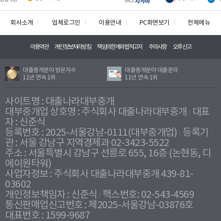
회사소개
업체로그인
이용안내
PC화면보기
전체메뉴
이용약관
개인정보처리방침
책임의한계와법적고지
주의사항
오류신고
대출중개분야 방문자수
대출중개분야 대출문의
11년 연속 1위
11년 연속 1위
사이트명 : 대출나라대부중개
대부중개업 상호명 : 주식회사 대출나라대부중개
대표
자 : 신준식
등록번호 : 2025-서울강남-0111(대부중개업)
등록기
관 : 서울 강남구 지역경제과 02-3423-5522
주소 : 서울특별시 강남구 선릉로 655, 16층 (논현동, 디
에이원타워)
사업자정보 : 주식회사 대출나라대부중개 439-81-
03602
개인정보책임자 : 신준식
팩스번호: 02-543-4569
통신판매업신고번호 : 제2025-서울강남-03876호
대표번호 : 1599-9687