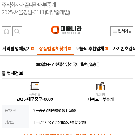
주식회사대출나라대부중개
2025-서울강남-0111(대부중개업)
전체메뉴
지역별 업체찾기
상품별 업체찾기
오늘의 추천업체
사기번호검
365일 24시간 친절상담 전국 비대면 당일송금
업체정보
등록번호
업체명
2026-대구중구-0009
퍼펙트대부중개
등록기관
대구 중구 경제과 053-661-2656
영업소
대구광역시 중구 남산로 55, 4층 (남산동)