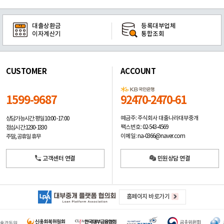
대출상환금
등록대부업체
이자계산기
통합조회
CUSTOMER
ACCOUNT
1599-9687
92470-2470-61
예금주: 주식회사 대출나라대부중개
상담가능시간: 평일
10:00 -17:00
팩스번호: 02-543-4569
점심시간: 12:30 - 13:30
이메일: na-0366@naver.com
주말, 공휴일 휴무
고객센터 연결
민원상담 연결
홈페이지 바로가기