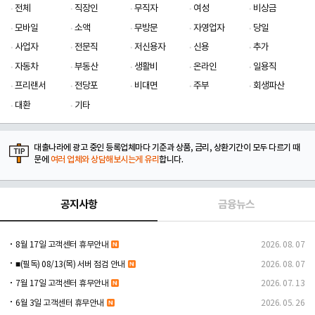
전체
직장인
무직자
여성
비상금
모바일
소액
무방문
자영업자
당일
사업자
전문직
저신용자
신용
추가
자동차
부동산
생활비
온라인
일용직
프리랜서
전당포
비대면
주부
회생파산
대환
기타
대출나라에 광고 중인 등록업체마다 기준과 상품, 금리, 상환기간이 모두 다르기 때
문에
여러 업체와 상담해보시는게 유리
합니다.
공지사항
금융뉴스
8월 17일 고객센터 휴무안내
2026. 08. 07
■(필독) 08/13(목) 서버 점검 안내
2026. 08. 07
7월 17일 고객센터 휴무안내
2026. 07. 13
6월 3일 고객센터 휴무안내
2026. 05. 26