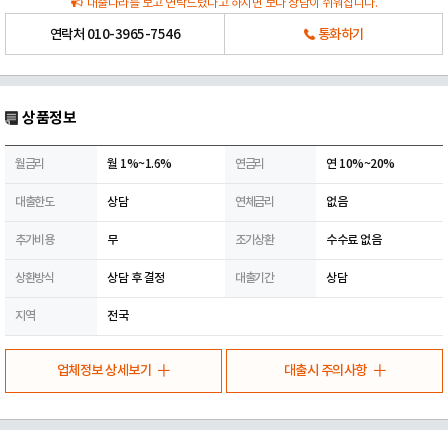
대출나라를 보고 연락드렸다고 하시면 보다 상담이 쉬워집니다.
연락처
010-3965-7546
통화하기
상품정보
월금리
월 1%~1.6%
연금리
연 10%~20%
대출한도
상담
연체금리
없음
추가비용
무
조기상환
수수료 없음
상환방식
상담 후 결정
대출기간
상담
지역
전국
업체정보 상세보기
대출시 주의사항