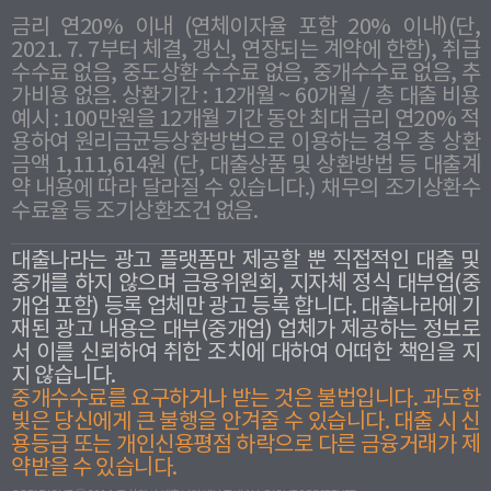
금리 연20% 이내 (연체이자율 포함 20% 이내)(단,
2021. 7. 7부터 체결, 갱신, 연장되는 계약에 한함), 취급
수수료 없음, 중도상환 수수료 없음, 중개수수료 없음, 추
가비용 없음. 상환기간 : 12개월 ~ 60개월 / 총 대출 비용
예시 : 100만원을 12개월 기간 동안 최대 금리 연20% 적
용하여 원리금균등상환방법으로 이용하는 경우 총 상환
금액 1,111,614원 (단, 대출상품 및 상환방법 등 대출계
약 내용에 따라 달라질 수 있습니다.) 채무의 조기상환수
수료율 등 조기상환조건 없음.
대출나라는 광고 플랫폼만 제공할 뿐 직접적인 대출 및
중개를 하지 않으며 금융위원회, 지자체 정식 대부업(중
개업 포함) 등록 업체만 광고 등록 합니다. 대출나라에 기
재된 광고 내용은 대부(중개업) 업체가 제공하는 정보로
서 이를 신뢰하여 취한 조치에 대하여 어떠한 책임을 지
지 않습니다.
중개수수료를 요구하거나 받는 것은 불법입니다. 과도한
빛은 당신에게 큰 불행을 안겨줄 수 있습니다. 대출 시 신
용등급 또는 개인신용평점 하락으로 다른 금융거래가 제
약받을 수 있습니다.