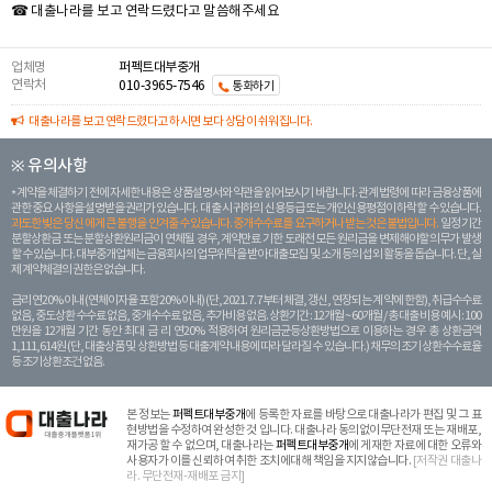
☎ 대출나라를 보고 연락드렸다고 말씀해주세요
업체명
퍼펙트대부중개
연락처
010-3965-7546
통화하기
대출나라를 보고 연락드렸다고 하시면 보다 상담이 쉬워집니다.
※ 유의사항
계약을 체결하기 전에 자세한 내용은 상품설명서와 약관을 읽어보시기 바랍니다. 관계 법령에 따라 금융상품에
관한 중요 사항을 설명받을 권리가 있습니다. 대 출 시 귀하의 신용등급 또는 개인신용평점이 하락할 수 있습니다.
과도한 빚은 당신 에게 큰 불행을 안겨줄 수 있습니다. 중개수수료를 요구하거나 받는 것은 불법입니다.
일정 기간
분할상환금 또는 분할상환원리금이 연체될 경우, 계약만료 기한 도래전 모든 원리금을 변제해야할 의무가 발생
할 수 있습니다. 대부중개업체는 금융회사의 업무위탁을 받아 대출모집 및 소개 등의 섭외 활동을 돕습니다. 단, 실
제 계약체결의 권한은 없습니다.
금리 연20% 이내 (연체이자율 포함 20% 이내) (단, 2021. 7. 7부터 체결, 갱신, 연장되는 계 약에 한함), 취급수수료
없음, 중도상환 수수료 없음, 중개수수료 없음, 추가비용 없음. 상환기간 : 12개월 ~ 60개월 / 총 대출 비용 예시 : 100
만원을 12개월 기간 동안 최대 금 리 연20% 적용하여 원리금균등상환방법으로 이용하는 경우 총 상환금액
1,111,614원 (단, 대출상품 및 상환방법 등 대출계약 내용에 따라 달라질 수 있습니다.) 채무의 조기 상환수수료율
등 조기상환조건 없음.
본 정보는
퍼펙트대부중개
에 등록한 자료를 바탕으로 대출나라가 편집 및 그 표
현방법을 수정하여 완성한 것 입니다. 대출나라 동의없이무단전재 또는 재배포,
재가공 할 수 없으며, 대출나라는
퍼펙트대부중개
에 게재한 자료에 대한 오류와
사용자가 이를 신뢰하여 취한 조치에대해 책임을 지지않습니다.
[저작권 대출나
라. 무단전재-재배포 금지]