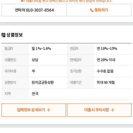
대출나라를 보고 연락드렸다고 하시면 보다 상담이 쉬워집니다.
연락처
010-3037-8564
통화하기
상품정보
월금리
월 1%~1.6%
연금리
연 10%~15%
대출한도
상담
연체금리
연 20% 이내
추가비용
무
조기상환
수수료 없음
상환방식
원리금균등상환
대출기간
최대 60 개월
지역
전국
업체정보 상세보기
대출시 주의사항