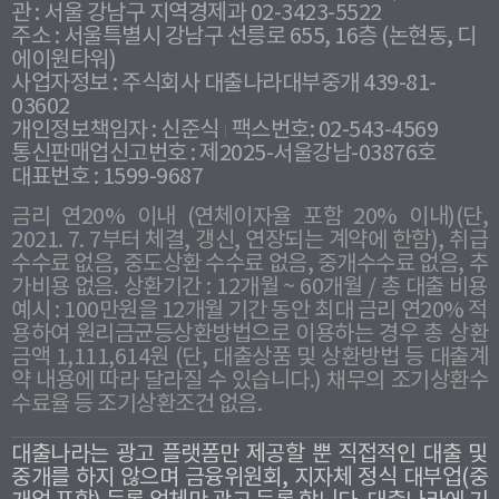
관 : 서울 강남구 지역경제과 02-3423-5522
주소 : 서울특별시 강남구 선릉로 655, 16층 (논현동, 디
에이원타워)
사업자정보 : 주식회사 대출나라대부중개 439-81-
03602
개인정보책임자 : 신준식
팩스번호: 02-543-4569
통신판매업신고번호 : 제2025-서울강남-03876호
대표번호 : 1599-9687
금리 연20% 이내 (연체이자율 포함 20% 이내)(단,
2021. 7. 7부터 체결, 갱신, 연장되는 계약에 한함), 취급
수수료 없음, 중도상환 수수료 없음, 중개수수료 없음, 추
가비용 없음. 상환기간 : 12개월 ~ 60개월 / 총 대출 비용
예시 : 100만원을 12개월 기간 동안 최대 금리 연20% 적
용하여 원리금균등상환방법으로 이용하는 경우 총 상환
금액 1,111,614원 (단, 대출상품 및 상환방법 등 대출계
약 내용에 따라 달라질 수 있습니다.) 채무의 조기상환수
수료율 등 조기상환조건 없음.
대출나라는 광고 플랫폼만 제공할 뿐 직접적인 대출 및
중개를 하지 않으며 금융위원회, 지자체 정식 대부업(중