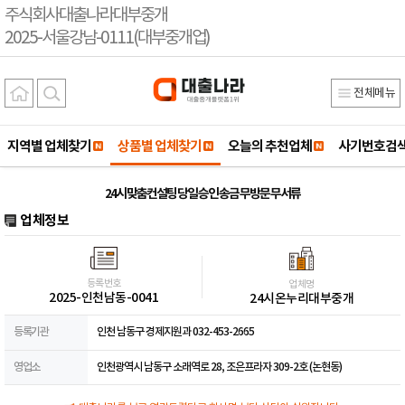
주식회사대출나라대부중개
2025-서울강남-0111(대부중개업)
전체메뉴
지역별 업체찾기
상품별 업체찾기
오늘의 추천업체
사기번호검
24시 맞춤컨설팅 당일 승인 송금 무방문 무서류
업체정보
등록번호
업체명
2025-인천남동-0041
24시온누리대부중개
등록기관
인천 남동구 경제지원과 032-453-2665
영업소
인천광역시 남동구 소래역로 28, 조은프라자 309-2호 (논현동)