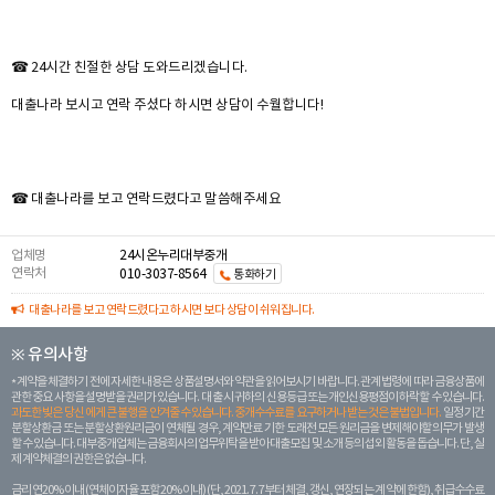
☎ 24시간 친절한 상담 도와드리겠습니다.
대출나라 보시고 연락 주셨다 하시면 상담이 수월합니다!
☎ 대출나라를 보고 연락드렸다고 말씀해주세요
업체명
24시온누리대부중개
연락처
010-3037-8564
통화하기
대출나라를 보고 연락드렸다고 하시면 보다 상담이 쉬워집니다.
※ 유의사항
계약을 체결하기 전에 자세한 내용은 상품설명서와 약관을 읽어보시기 바랍니다. 관계 법령에 따라 금융상품에
관한 중요 사항을 설명받을 권리가 있습니다. 대 출 시 귀하의 신용등급 또는 개인신용평점이 하락할 수 있습니다.
과도한 빚은 당신 에게 큰 불행을 안겨줄 수 있습니다. 중개수수료를 요구하거나 받는 것은 불법입니다.
일정 기간
분할상환금 또는 분할상환원리금이 연체될 경우, 계약만료 기한 도래전 모든 원리금을 변제해야할 의무가 발생
할 수 있습니다. 대부중개업체는 금융회사의 업무위탁을 받아 대출모집 및 소개 등의 섭외 활동을 돕습니다. 단, 실
제 계약체결의 권한은 없습니다.
금리 연20% 이내 (연체이자율 포함 20% 이내) (단, 2021. 7. 7부터 체결, 갱신, 연장되는 계 약에 한함), 취급수수료