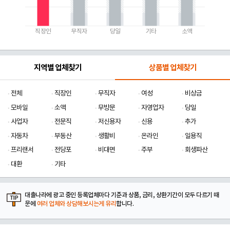
직장인
무직자
당일
기타
소액
지역별 업체찾기
상품별 업체찾기
전체
직장인
무직자
여성
비상금
모바일
소액
무방문
자영업자
당일
사업자
전문직
저신용자
신용
추가
자동차
부동산
생활비
온라인
일용직
프리랜서
전당포
비대면
주부
회생파산
대환
기타
대출나라에 광고 중인 등록업체마다 기준과 상품, 금리, 상환기간이 모두 다르기 때
문에
여러 업체와 상담해보시는게 유리
합니다.