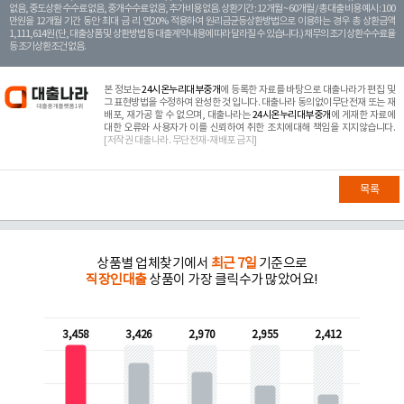
없음, 중도상환 수수료 없음, 중개수수료 없음, 추가비용 없음. 상환기간 : 12개월 ~ 60개월 / 총 대출 비용 예시 : 100
만원을 12개월 기간 동안 최대 금 리 연20% 적용하여 원리금균등상환방법으로 이용하는 경우 총 상환금액
1,111,614원 (단, 대출상품 및 상환방법 등 대출계약 내용에 따라 달라질 수 있습니다.) 채무의 조기 상환수수료율
등 조기상환조건 없음.
본 정보는
24시온누리대부중개
에 등록한 자료를 바탕으로 대출나라가 편집 및
그 표현방법을 수정하여 완성한 것 입니다. 대출나라 동의없이무단전재 또는 재
배포, 재가공 할 수 없으며, 대출나라는
24시온누리대부중개
에 게재한 자료에
대한 오류와 사용자가 이를 신뢰하여 취한 조치에대해 책임을 지지않습니다.
[저작권 대출나라. 무단전재-재배포 금지]
목록
상품별 업체찾기에서
최근 7일
기준으로
직장인대출
상품이 가장 클릭수가 많았어요!
3,458
3,426
2,970
2,955
2,412