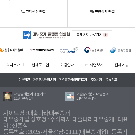
고객센터 연결
민원상담 연결
홈페이지 바로가기
회사소개
업체로그인
이용안내
PC화면보기
전체메뉴
이용약관
개인정보처리방침
책임의한계와법적고지
주의사항
오류신고
대출중개분야 방문자수
대출중개분야 대출문의
11년 연속 1위
11년 연속 1위
사이트명 : 대출나라대부중개
대부중개업 상호명 : 주식회사 대출나라대부중개
대표
자 : 신준식
등록번호 : 2025-서울강남-0111(대부중개업)
등록기