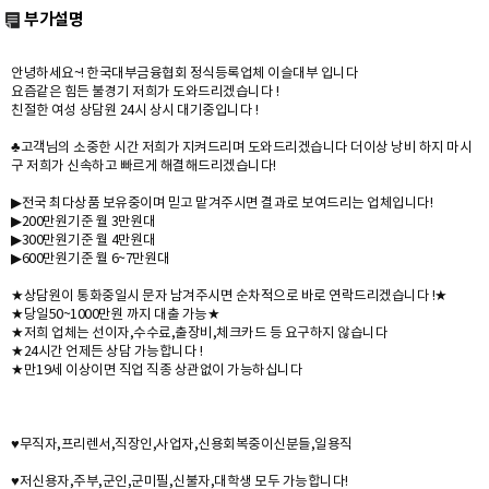
부가설명
안녕하세요~! 한국대부금융협회 정식등록업체 이슬대부 입니다
요즘같은 힘든 불경기 저희가 도와드리겠습니다 !
친절한 여성 상담원 24시 상시 대기중입니다 !
♣고객님의 소중한 시간 저희가 지켜드리며 도와드리겠습니다 더이상 낭비 하지 마시
구 저희가 신속하고 빠르게 해결해드리겠습니다!
▶전국 최다상품 보유중이며 믿고 맡겨주시면 결과로 보여드리는 업체입니다!
▶200만원기준 월 3만원대
▶300만원기준 월 4만원대
▶600만원기준 월 6~7만원대
★상담원이 통화중일시 문자 남겨주시면 순차적으로 바로 연락드리겠습니다 !★
★당일50~1000만원 까지 대출 가능★
★저희 업체는 선이자,수수료,출장비,체크카드 등 요구하지 않습니다
★24시간 언제든 상담 가능합니다 !
★만19세 이상이면 직업 직종 상관없이 가능하십니다
♥무직자,프리렌서,직장인,사업자,신용회복중이신분들,일용직
♥저신용자,주부,군인,군미필,신불자,대학생 모두 가능합니다!