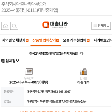
주식회사대출나라대부중개
2025-서울강남-0111(대부중개업)
전체메뉴
지역별 업체찾기
상품별 업체찾기
오늘의 추천업체
사기번호검
전국 24시 당일진행 당일입금 까지 가능합니다
업체정보
등록번호
업체명
2025-대구북구-0073(대부)
이슬대부
등록기관
대구 북구 일자리정책과 053-665-2667
영업소
대구광역시 북구 팔거천동로 217, 603-13A호 (동천동)