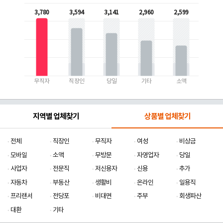
3,780
3,594
3,141
2,960
2,599
무직자
직장인
당일
기타
소액
지역별 업체찾기
상품별 업체찾기
전체
직장인
무직자
여성
비상금
모바일
소액
무방문
자영업자
당일
사업자
전문직
저신용자
신용
추가
자동차
부동산
생활비
온라인
일용직
프리랜서
전당포
비대면
주부
회생파산
대환
기타