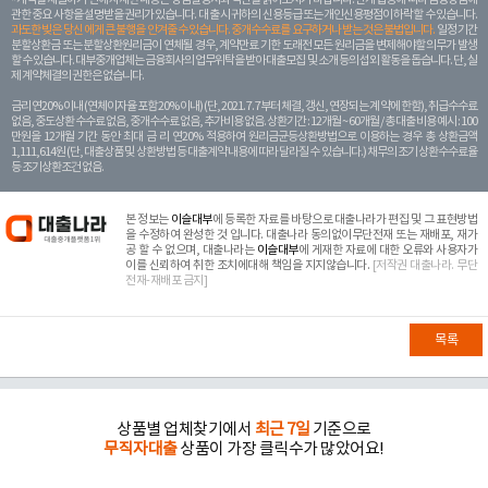
관한 중요 사항을 설명받을 권리가 있습니다. 대 출 시 귀하의 신용등급 또는 개인신용평점이 하락할 수 있습니다.
과도한 빚은 당신 에게 큰 불행을 안겨줄 수 있습니다. 중개수수료를 요구하거나 받는 것은 불법입니다.
일정 기간
분할상환금 또는 분할상환원리금이 연체될 경우, 계약만료 기한 도래전 모든 원리금을 변제해야할 의무가 발생
할 수 있습니다. 대부중개업체는 금융회사의 업무위탁을 받아 대출모집 및 소개 등의 섭외 활동을 돕습니다. 단, 실
제 계약체결의 권한은 없습니다.
금리 연20% 이내 (연체이자율 포함 20% 이내) (단, 2021. 7. 7부터 체결, 갱신, 연장되는 계 약에 한함), 취급수수료
없음, 중도상환 수수료 없음, 중개수수료 없음, 추가비용 없음. 상환기간 : 12개월 ~ 60개월 / 총 대출 비용 예시 : 100
만원을 12개월 기간 동안 최대 금 리 연20% 적용하여 원리금균등상환방법으로 이용하는 경우 총 상환금액
1,111,614원 (단, 대출상품 및 상환방법 등 대출계약 내용에 따라 달라질 수 있습니다.) 채무의 조기 상환수수료율
등 조기상환조건 없음.
본 정보는
이슬대부
에 등록한 자료를 바탕으로 대출나라가 편집 및 그 표현방법
을 수정하여 완성한 것 입니다. 대출나라 동의없이무단전재 또는 재배포, 재가
공 할 수 없으며, 대출나라는
이슬대부
에 게재한 자료에 대한 오류와 사용자가
이를 신뢰하여 취한 조치에대해 책임을 지지않습니다.
[저작권 대출나라. 무단
전재-재배포 금지]
목록
상품별 업체찾기에서
최근 7일
기준으로
무직자대출
상품이 가장 클릭수가 많았어요!