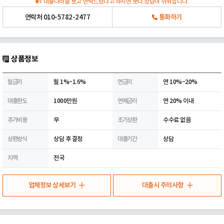
대출나라를 보고 연락드렸다고 하시면 보다 상담이 쉬워집니다.
연락처
010-5782-2477
통화하기
상품정보
월금리
월 1%~1.6%
연금리
연 10%~20%
대출한도
1000만원
연체금리
연 20% 이내
추가비용
무
조기상환
수수료 없음
상환방식
상담 후 결정
대출기간
상담
지역
전국
업체정보 상세보기
대출시 주의사항