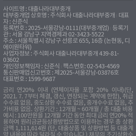
사이트명 : 대출나라대부중개
대부중개업 상호명 : 주식회사 대출나라대부중개
대표
자 : 신준식
등록번호 : 2025-서울강남-0111(대부중개업)
등록기
관 : 서울 강남구 지역경제과 02-3423-5522
주소 : 서울특별시 강남구 선릉로 655, 16층 (논현동, 디
에이원타워)
사업자정보 : 주식회사 대출나라대부중개 439-81-
03602
개인정보책임자 : 신준식
팩스번호: 02-543-4569
통신판매업신고번호 : 제2025-서울강남-03876호
대표번호 : 1599-9687
금리 연20% 이내 (연체이자율 포함 20% 이내)(단,
2021. 7. 7부터 체결, 갱신, 연장되는 계약에 한함), 취급
수수료 없음, 중도상환 수수료 없음, 중개수수료 없음, 추
가비용 없음. 상환기간 : 12개월 ~ 60개월 / 총 대출 비용
예시 : 100만원을 12개월 기간 동안 최대 금리 연20% 적
용하여 원리금균등상환방법으로 이용하는 경우 총 상환
금액 1,111,614원 (단, 대출상품 및 상환방법 등 대출계
약 내용에 따라 달라질 수 있습니다.) 채무의 조기상환수