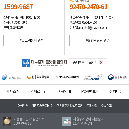
1599-9687
92470-2470-61
예금주: 주식회사 대출나라대부중개
상담가능시간: 평일
10:00 -17:00
팩스번호: 02-543-4569
점심시간: 12:30 - 13:30
이메일: na-0366@naver.com
주말, 공휴일 휴무
고객센터 연결
민원상담 연결
홈페이지 바로가기
회사소개
업체로그인
이용안내
PC화면보기
전체메뉴
이용약관
개인정보처리방침
책임의한계와법적고지
주의사항
오류신고
대출중개분야 방문자수
대출중개분야 대출문의
11년 연속 1위
11년 연속 1위