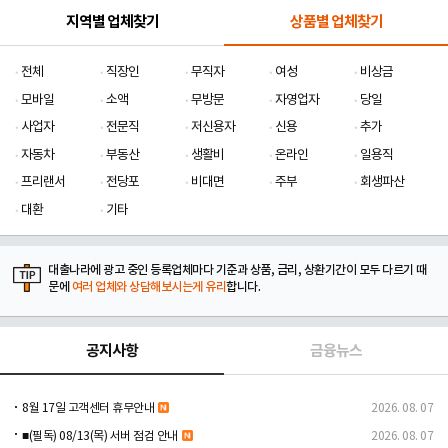
지역별 업체찾기
상품별 업체찾기
전체
직장인
무직자
여성
비상금
모바일
소액
무방문
자영업자
당일
사업자
전문직
저신용자
신용
추가
자동차
부동산
생활비
온라인
일용직
프리랜서
전당포
비대면
주부
회생파산
대환
기타
대출나라에 광고 중인 등록업체마다 기준과 상품, 금리, 상환기간이 모두 다르기 때
문에
여러 업체와 상담해보시는게 유리
합니다.
공지사항
금융뉴스
8월 17일 고객센터 휴무안내
2026. 08. 07
■(필독) 08/13(목) 서버 점검 안내
2026. 08. 07