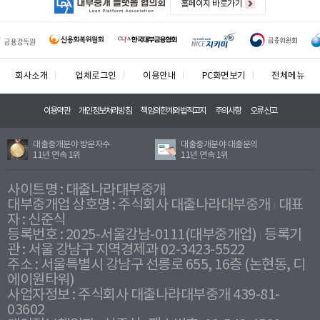
홈페이지 바로가기
회사소개
업체로그인
이용안내
PC화면보기
전체메뉴
이용약관
개인정보처리방침
책임의한계와법적고지
주의사항
오류신고
대출중개분야 방문자수
대출중개분야 대출문의
11년 연속 1위
11년 연속 1위
사이트명 : 대출나라대부중개
대부중개업 상호명 : 주식회사 대출나라대부중개
대표
자 : 신준식
등록번호 : 2025-서울강남-0111(대부중개업)
등록기
관 : 서울 강남구 지역경제과 02-3423-5522
주소 : 서울특별시 강남구 선릉로 655, 16층 (논현동, 디
에이원타워)
사업자정보 : 주식회사 대출나라대부중개 439-81-
03602