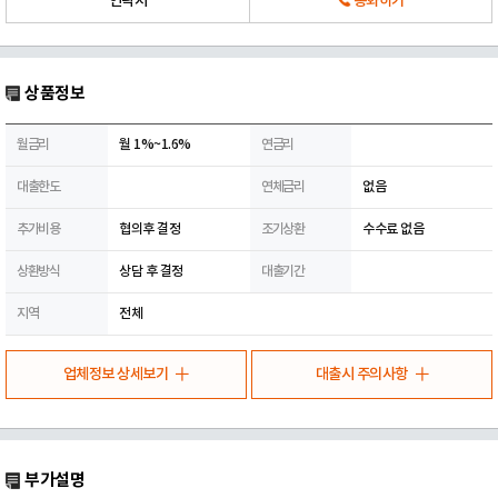
연락처
통화하기
상품정보
월금리
월 1%~1.6%
연금리
대출한도
연체금리
없음
추가비용
협의후 결정
조기상환
수수료 없음
상환방식
상담 후 결정
대출기간
지역
전체
업체정보 상세보기
대출시 주의사항
부가설명