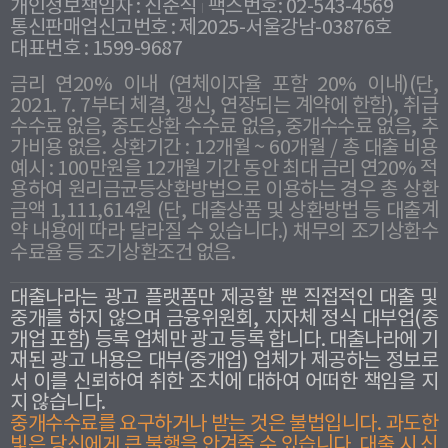
개인정보책임자 : 신준식
팩스번호: 02-543-4569
통신판매업신고번호 : 제2025-서울강남-03876호
대표번호 : 1599-9687
금리 연20% 이내 (연체이자율 포함 20% 이내)(단,
2021. 7. 7부터 체결, 갱신, 연장되는 계약에 한함), 취급
수수료 없음, 중도상환 수수료 없음, 중개수수료 없음, 추
가비용 없음. 상환기간 : 12개월 ~ 60개월 / 총 대출 비용
예시 : 100만원을 12개월 기간 동안 최대 금리 연20% 적
용하여 원리금균등상환방법으로 이용하는 경우 총 상환
금액 1,111,614원 (단, 대출상품 및 상환방법 등 대출계
약 내용에 따라 달라질 수 있습니다.) 채무의 조기상환수
수료율 등 조기상환조건 없음.
대출나라는 광고 플랫폼만 제공할 뿐 직접적인 대출 및
중개를 하지 않으며 금융위원회, 지자체 정식 대부업(중
개업 포함) 등록 업체만 광고 등록 합니다. 대출나라에 기
재된 광고 내용은 대부(중개업) 업체가 제공하는 정보로
서 이를 신뢰하여 취한 조치에 대하여 어떠한 책임을 지
지 않습니다.
중개수수료를 요구하거나 받는 것은 불법입니다. 과도한
빛은 당신에게 큰 불행을 안겨줄 수 있습니다. 대출 시 신