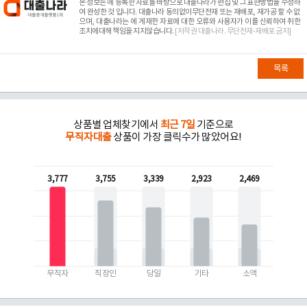
본 정보는
에 등록한 자료를 바탕으로 대출나라가 편집 및 그 표현방법을 수정하
여 완성한 것 입니다. 대출나라 동의없이무단전재 또는 재배포, 재가공 할 수 없
으며, 대출나라는
에 게재한 자료에 대한 오류와 사용자가 이를 신뢰하여 취한
조치에대해 책임을 지지않습니다.
[저작권 대출나라. 무단전재-재배포 금지]
목록
상품별 업체찾기에서
최근 7일
기준으로
무직자대출
상품이 가장 클릭수가 많았어요!
3,777
3,755
3,339
2,923
2,469
무직자
직장인
당일
기타
소액