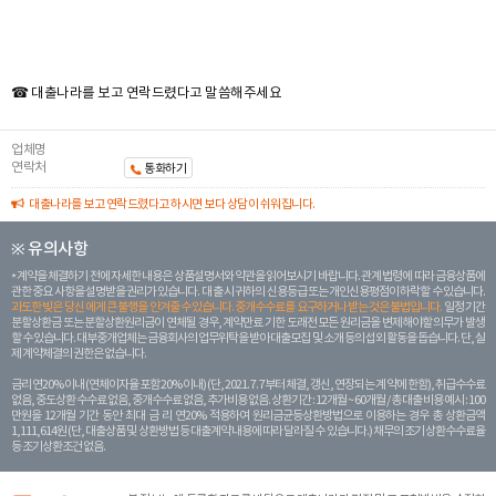
☎ 대출나라를 보고 연락드렸다고 말씀해주세요
업체명
연락처
통화하기
대출나라를 보고 연락드렸다고 하시면 보다 상담이 쉬워집니다.
※ 유의사항
계약을 체결하기 전에 자세한 내용은 상품설명서와 약관을 읽어보시기 바랍니다. 관계 법령에 따라 금융상품에
관한 중요 사항을 설명받을 권리가 있습니다. 대 출 시 귀하의 신용등급 또는 개인신용평점이 하락할 수 있습니다.
과도한 빚은 당신 에게 큰 불행을 안겨줄 수 있습니다. 중개수수료를 요구하거나 받는 것은 불법입니다.
일정 기간
분할상환금 또는 분할상환원리금이 연체될 경우, 계약만료 기한 도래전 모든 원리금을 변제해야할 의무가 발생
할 수 있습니다. 대부중개업체는 금융회사의 업무위탁을 받아 대출모집 및 소개 등의 섭외 활동을 돕습니다. 단, 실
제 계약체결의 권한은 없습니다.
금리 연20% 이내 (연체이자율 포함 20% 이내) (단, 2021. 7. 7부터 체결, 갱신, 연장되는 계 약에 한함), 취급수수료
없음, 중도상환 수수료 없음, 중개수수료 없음, 추가비용 없음. 상환기간 : 12개월 ~ 60개월 / 총 대출 비용 예시 : 100
만원을 12개월 기간 동안 최대 금 리 연20% 적용하여 원리금균등상환방법으로 이용하는 경우 총 상환금액
1,111,614원 (단, 대출상품 및 상환방법 등 대출계약 내용에 따라 달라질 수 있습니다.) 채무의 조기 상환수수료율
등 조기상환조건 없음.