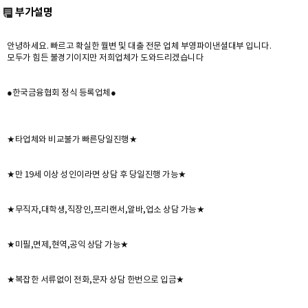
부가설명
안녕하세요. 빠르고 확실한 월변 및 대출 전문 업체 부영파이낸셜대부 입니다.
모두가 힘든 불경기이지만 저희업체가 도와드리겠습니다
●한국금융협회 정식 등록업체●
★타업체와 비교불가 빠른당일진행★
★만 19세 이상 성인이라면 상담 후 당일진행 가능★
★무직자,대학생,직장인,프리랜서,알바,업소 상담 가능★
★미필,면제,현역,공익 상담 가능★
★복잡한 서류없이 전화,문자 상담 한번으로 입금★