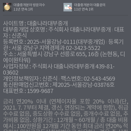
대출중개분야 방문자수
대출중개분야 대출문의
11년 연속 1위
11년 연속 1위
사이트명 : 대출나라대부중개
대부중개업 상호명 : 주식회사 대출나라대부중개
대표
자 : 신준식
등록번호 : 2025-서울강남-0111(대부중개업)
등록기
관 : 서울 강남구 지역경제과 02-3423-5522
주소 : 서울특별시 강남구 선릉로 655, 16층 (논현동, 디
에이원타워)
사업자정보 : 주식회사 대출나라대부중개 439-81-
03602
개인정보책임자 : 신준식
팩스번호: 02-543-4569
통신판매업신고번호 : 제2025-서울강남-03876호
대표번호 : 1599-9687
금리 연20% 이내 (연체이자율 포함 20% 이내)(단,
2021. 7. 7부터 체결, 갱신, 연장되는 계약에 한함), 취급
수수료 없음, 중도상환 수수료 없음, 중개수수료 없음, 추
가비용 없음. 상환기간 : 12개월 ~ 60개월 / 총 대출 비용
예시 : 100만원을 12개월 기간 동안 최대 금리 연20% 적