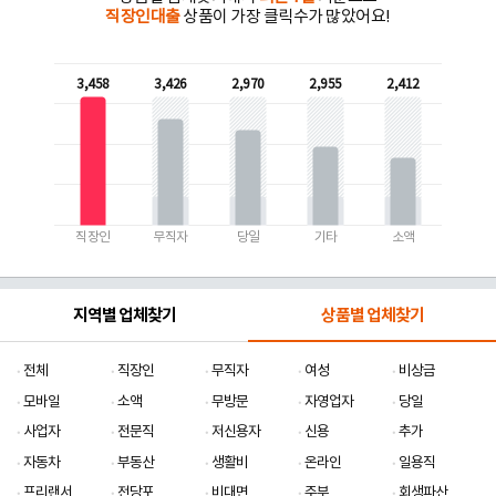
직장인대출
상품이 가장 클릭수가 많았어요!
3,458
3,426
2,970
2,955
2,412
직장인
무직자
당일
기타
소액
지역별 업체찾기
상품별 업체찾기
전체
직장인
무직자
여성
비상금
모바일
소액
무방문
자영업자
당일
사업자
전문직
저신용자
신용
추가
자동차
부동산
생활비
온라인
일용직
프리랜서
전당포
비대면
주부
회생파산