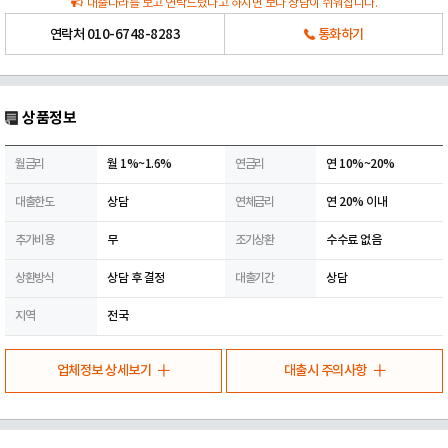
대출나라를 보고 연락드렸다고 하시면 보다 상담이 쉬워집니다.
연락처
010-6748-8283
통화하기
상품정보
월금리
월 1%~1.6%
연금리
연 10%~20%
대출한도
상담
연체금리
연 20% 이내
추가비용
무
조기상환
수수료 없음
상환방식
상담 후 결정
대출기간
상담
지역
전국
업체정보 상세보기
대출시 주의사항