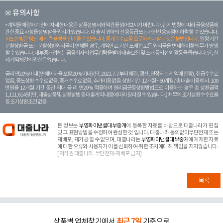
※ 유의사항
계약을 체결하기 전에 자세한 내용은 상품설명서와 약관을 읽어보시기 바랍니다. 관계 법령에 따라 금융상품에
관한 중요 사항을 설명받을 권리가 있습니다. 대 출 시 귀하의 신용등급 또는 개인신용평점이 하락할 수 있습니다.
과도한 빚은 당신 에게 큰 불행을 안겨줄 수 있습니다. 중개수수료를 요구하거나 받는 것은 불법입니다.
일정 기간
분할상환금 또는 분할상환원리금이 연체될 경우, 계약만료 기한 도래전 모든 원리금을 변제해야할 의무가 발생
할 수 있습니다. 대부중개업체는 금융회사의 업무위탁을 받아 대출모집 및 소개 등의 섭외 활동을 돕습니다. 단, 실
제 계약체결의 권한은 없습니다.
금리 연20% 이내 (연체이자율 포함 20% 이내) (단, 2021. 7. 7부터 체결, 갱신, 연장되는 계 약에 한함), 취급수수료
없음, 중도상환 수수료 없음, 중개수수료 없음, 추가비용 없음. 상환기간 : 12개월 ~ 60개월 / 총 대출 비용 예시 : 100
만원을 12개월 기간 동안 최대 금 리 연20% 적용하여 원리금균등상환방법으로 이용하는 경우 총 상환금액
1,111,614원 (단, 대출상품 및 상환방법 등 대출계약 내용에 따라 달라질 수 있습니다.) 채무의 조기 상환수수료율
등 조기상환조건 없음.
본 정보는
부영파이낸셜대부중개
에 등록한 자료를 바탕으로 대출나라가 편집
및 그 표현방법을 수정하여 완성한 것 입니다. 대출나라 동의없이무단전재 또는
재배포, 재가공 할 수 없으며, 대출나라는
부영파이낸셜대부중개
에 게재한 자료
에 대한 오류와 사용자가 이를 신뢰하여 취한 조치에대해 책임을 지지않습니다.
[저작권 대출나라. 무단전재-재배포 금지]
목록
상품별 업체찾기에서
최근 7일
기준으로