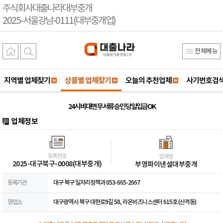
주식회사대출나라대부중개
2025-서울강남-0111(대부중개업)
전체메뉴
지역별 업체찾기
상품별 업체찾기
오늘의 추천업체
사기번호검
24시 비대면 무서류 승인 당일입금OK
업체정보
등록번호
업체명
2025-대구북구-0008(대부중개)
부영파이낸셜대부중개
등록기관
대구 북구 일자리정책과 053-665-2667
영업소
대구광역시 북구 대현로9길 58, 라온비즈니스센터 615호 (산격동)