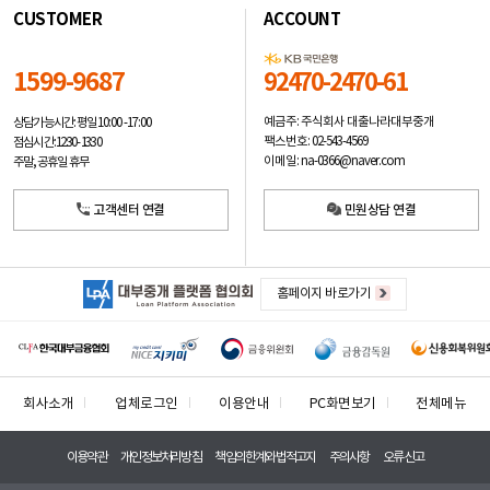
CUSTOMER
ACCOUNT
1599-9687
92470-2470-61
예금주: 주식회사 대출나라대부중개
상담가능시간: 평일
10:00 -17:00
팩스번호: 02-543-4569
점심시간: 12:30 - 13:30
이메일: na-0366@naver.com
주말, 공휴일 휴무
고객센터 연결
민원상담 연결
홈페이지 바로가기
회사소개
업체로그인
이용안내
PC화면보기
전체메뉴
이용약관
개인정보처리방침
책임의한계와법적고지
주의사항
오류신고