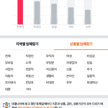
무직자
직장인
당일
기타
소액
지역별 업체찾기
상품별 업체찾기
전체
직장인
무직자
여성
비상금
모바일
소액
무방문
자영업자
당일
사업자
전문직
저신용자
신용
추가
자동차
부동산
생활비
온라인
일용직
프리랜서
전당포
비대면
주부
회생파산
대환
기타
대출나라에 광고 중인 등록업체마다 기준과 상품, 금리, 상환기간이 모두 다르기 때