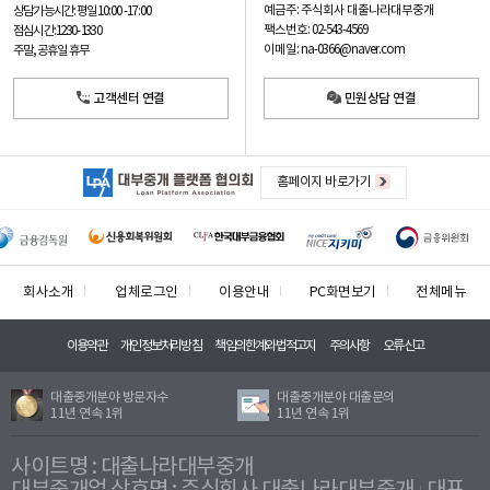
예금주: 주식회사 대출나라대부중개
상담가능시간: 평일
10:00 -17:00
팩스번호: 02-543-4569
점심시간: 12:30 - 13:30
이메일: na-0366@naver.com
주말, 공휴일 휴무
고객센터 연결
민원상담 연결
홈페이지 바로가기
회사소개
업체로그인
이용안내
PC화면보기
전체메뉴
이용약관
개인정보처리방침
책임의한계와법적고지
주의사항
오류신고
대출중개분야 방문자수
대출중개분야 대출문의
11년 연속 1위
11년 연속 1위
사이트명 : 대출나라대부중개