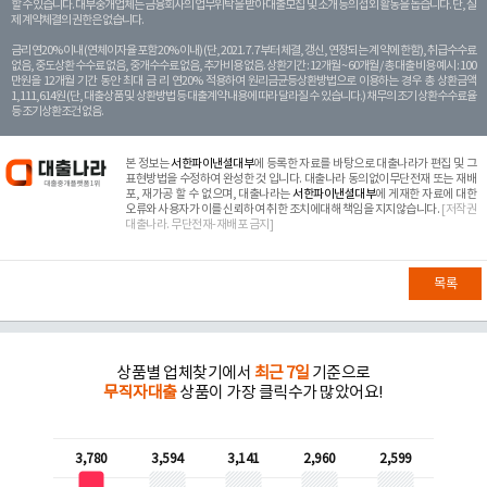
할 수 있습니다. 대부중개업체는 금융회사의 업무위탁을 받아 대출모집 및 소개 등의 섭외 활동을 돕습니다. 단, 실
제 계약체결의 권한은 없습니다.
금리 연20% 이내 (연체이자율 포함 20% 이내) (단, 2021. 7. 7부터 체결, 갱신, 연장되는 계 약에 한함), 취급수수료
없음, 중도상환 수수료 없음, 중개수수료 없음, 추가비용 없음. 상환기간 : 12개월 ~ 60개월 / 총 대출 비용 예시 : 100
만원을 12개월 기간 동안 최대 금 리 연20% 적용하여 원리금균등상환방법으로 이용하는 경우 총 상환금액
1,111,614원 (단, 대출상품 및 상환방법 등 대출계약 내용에 따라 달라질 수 있습니다.) 채무의 조기 상환수수료율
등 조기상환조건 없음.
본 정보는
서한파이낸셜대부
에 등록한 자료를 바탕으로 대출나라가 편집 및 그
표현방법을 수정하여 완성한 것 입니다. 대출나라 동의없이무단전재 또는 재배
포, 재가공 할 수 없으며, 대출나라는
서한파이낸셜대부
에 게재한 자료에 대한
오류와 사용자가 이를 신뢰하여 취한 조치에대해 책임을 지지않습니다.
[저작권
대출나라. 무단전재-재배포 금지]
목록
상품별 업체찾기에서
최근 7일
기준으로
무직자대출
상품이 가장 클릭수가 많았어요!
3,780
3,594
3,141
2,960
2,599