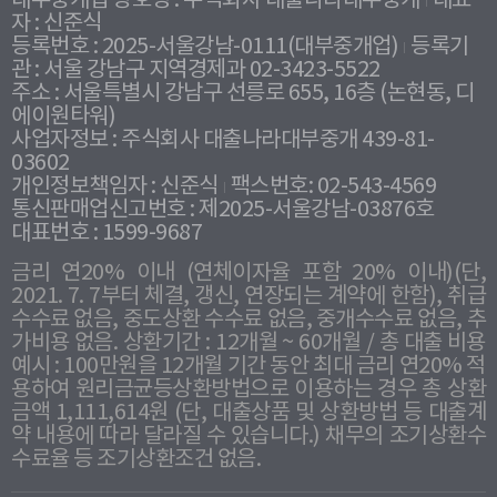
대부중개업 상호명 : 주식회사 대출나라대부중개
대표
자 : 신준식
등록번호 : 2025-서울강남-0111(대부중개업)
등록기
관 : 서울 강남구 지역경제과 02-3423-5522
주소 : 서울특별시 강남구 선릉로 655, 16층 (논현동, 디
에이원타워)
사업자정보 : 주식회사 대출나라대부중개 439-81-
03602
개인정보책임자 : 신준식
팩스번호: 02-543-4569
통신판매업신고번호 : 제2025-서울강남-03876호
대표번호 : 1599-9687
금리 연20% 이내 (연체이자율 포함 20% 이내)(단,
2021. 7. 7부터 체결, 갱신, 연장되는 계약에 한함), 취급
수수료 없음, 중도상환 수수료 없음, 중개수수료 없음, 추
가비용 없음. 상환기간 : 12개월 ~ 60개월 / 총 대출 비용
예시 : 100만원을 12개월 기간 동안 최대 금리 연20% 적
용하여 원리금균등상환방법으로 이용하는 경우 총 상환
금액 1,111,614원 (단, 대출상품 및 상환방법 등 대출계
약 내용에 따라 달라질 수 있습니다.) 채무의 조기상환수
수료율 등 조기상환조건 없음.