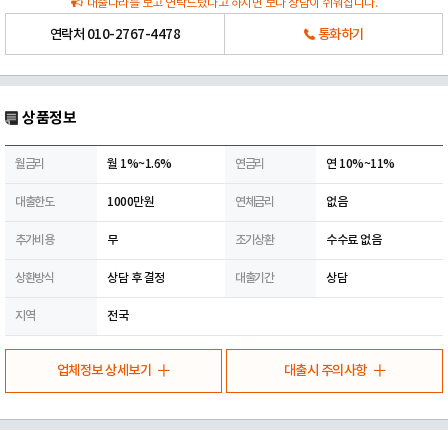
대출나라를 보고 연락드렸다고 하시면 보다 상담이 쉬워집니다.
연락처
010-2767-4478
통화하기
상품정보
월금리
월 1%~1.6%
연금리
연 10%~11%
대출한도
1000만원
연체금리
없음
추가비용
무
조기상환
수수료 없음
상환방식
상담 후 결정
대출기간
상담
지역
전국
업체정보 상세보기
대출시 주의사항