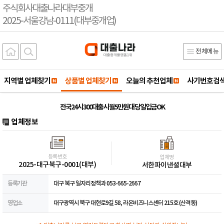
주식회사대출나라대부중개
2025-서울강남-0111(대부중개업)
전체메뉴
지역별 업체찾기
상품별 업체찾기
오늘의 추천업체
사기번호검
전국24시 300대출시 월5만원대 당일입금OK
업체정보
등록번호
업체명
2025-대구북구-0001(대부)
서한파이낸셜대부
등록기관
대구 북구 일자리정책과 053-665-2667
영업소
대구광역시 북구 대현로9길 58, 라온비즈니스센터 215호 (산격동)