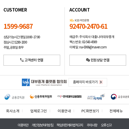
CUSTOMER
ACCOUNT
1599-9687
92470-2470-61
예금주: 주식회사 대출나라대부중개
상담가능시간: 평일
10:00 -17:00
팩스번호: 02-543-4569
점심시간: 12:30 - 13:30
이메일: na-0366@naver.com
주말, 공휴일 휴무
고객센터 연결
민원상담 연결
홈페이지 바로가기
회사소개
업체로그인
이용안내
PC화면보기
전체메뉴
이용약관
개인정보처리방침
책임의한계와법적고지
주의사항
오류신고