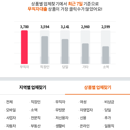
상품별 업체찾기에서
최근 7일
기준으로
무직자대출
상품이 가장 클릭수가 많았어요!
3,780
3,594
3,141
2,960
2,599
무직자
직장인
당일
기타
소액
지역별 업체찾기
상품별 업체찾기
전체
직장인
무직자
여성
비상금
모바일
소액
무방문
자영업자
당일
사업자
전문직
저신용자
신용
추가
자동차
부동산
생활비
온라인
일용직