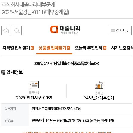
주식회사대출나라대부중개
2025-서울강남-0111(대부중개업)
전체메뉴
지역별 업체찾기
상품별 업체찾기
오늘의 추천업체
사기번호검
365일 24시간 당일대출 전직종 소득없어도 OK
업체정보
등록번호
업체명
2025-인천서구-0039
24시번개대부중개
등록기관
인천 서구 지역경제과 032-560-4434
영업소
인천광역시 검단구 원당대로 876, 703-35호 (당하동, 희림타워)