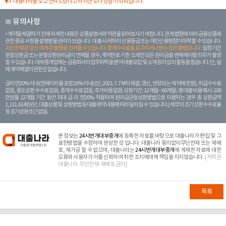
대출나라를 보고 연락드렸다고 하시면 보다 상담이 쉬워집니다.
※ 유의사항
계약을 체결하기 전에 자세한 내용은 상품설명서와 약관을 읽어보시기 바랍니다. 관계 법령에 따라 금융상품에
관한 중요 사항을 설명받을 권리가 있습니다. 대 출 시 귀하의 신용등급 또는 개인신용평점이 하락할 수 있습니다.
과도한 빚은 당신 에게 큰 불행을 안겨줄 수 있습니다. 중개수수료를 요구하거나 받는 것은 불법입니다.
일정 기간
분할상환금 또는 분할상환원리금이 연체될 경우, 계약만료 기한 도래전 모든 원리금을 변제해야할 의무가 발생
할 수 있습니다. 대부중개업체는 금융회사의 업무위탁을 받아 대출모집 및 소개 등의 섭외 활동을 돕습니다. 단, 실
제 계약체결의 권한은 없습니다.
금리 연20% 이내 (연체이자율 포함 20% 이내) (단, 2021. 7. 7부터 체결, 갱신, 연장되는 계 약에 한함), 취급수수료
없음, 중도상환 수수료 없음, 중개수수료 없음, 추가비용 없음. 상환기간 : 12개월 ~ 60개월 / 총 대출 비용 예시 : 100
만원을 12개월 기간 동안 최대 금 리 연20% 적용하여 원리금균등상환방법으로 이용하는 경우 총 상환금액
1,111,614원 (단, 대출상품 및 상환방법 등 대출계약 내용에 따라 달라질 수 있습니다.) 채무의 조기 상환수수료율
등 조기상환조건 없음.
본 정보는
24시번개대부중개
에 등록한 자료를 바탕으로 대출나라가 편집 및 그
표현방법을 수정하여 완성한 것 입니다. 대출나라 동의없이무단전재 또는 재배
포, 재가공 할 수 없으며, 대출나라는
24시번개대부중개
에 게재한 자료에 대한
오류와 사용자가 이를 신뢰하여 취한 조치에대해 책임을 지지않습니다.
[저작권
대출나라. 무단전재-재배포 금지]
목록