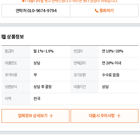
대출나라를 보고 연락드렸다고 하시면 보다 상담이 쉬워집니다.
연락처
010-9674-9794
통화하기
상품정보
월금리
월 1%~1.6%
연금리
연 10%~20%
대출한도
상담
연체금리
연 20% 이내
추가비용
무
조기상환
수수료 없음
상환방식
상담 후 결정
대출기간
상담
지역
전국
업체정보 상세보기
대출시 주의사항