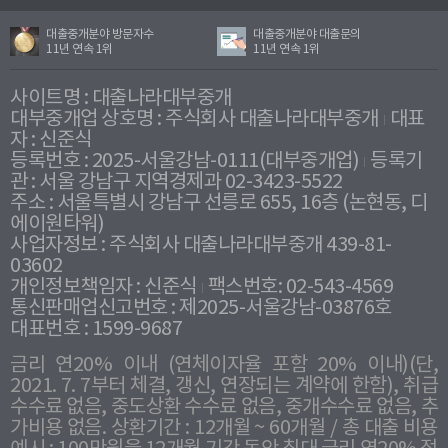
대출중개분야 방문자수
대출중개분야 대출문의
11년 연속 1위
11년 연속 1위
사이트명 : 대출나라대부중개
대부중개업 상호명 : 주식회사 대출나라대부중개
대표
자 : 신준식
등록번호 : 2025-서울강남-0111(대부중개업)
등록기
관 : 서울 강남구 지역경제과 02-3423-5522
주소 : 서울특별시 강남구 선릉로 655, 16층 (논현동, 디
에이원타워)
사업자정보 : 주식회사 대출나라대부중개 439-81-
03602
개인정보책임자 : 신준식
팩스번호: 02-543-4569
통신판매업신고번호 : 제2025-서울강남-03876호
대표번호 : 1599-9687
금리 연20% 이내 (연체이자율 포함 20% 이내)(단,
2021. 7. 7부터 체결, 갱신, 연장되는 계약에 한함), 취급
수수료 없음, 중도상환 수수료 없음, 중개수수료 없음, 추
가비용 없음. 상환기간 : 12개월 ~ 60개월 / 총 대출 비용