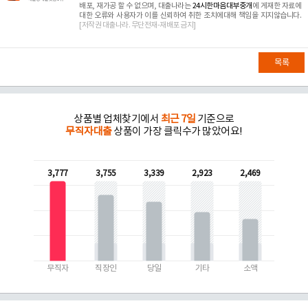
배포, 재가공 할 수 없으며, 대출나라는
24시한마음대부중개
에 게재한 자료에
대한 오류와 사용자가 이를 신뢰하여 취한 조치에대해 책임을 지지않습니다.
[저작권 대출나라. 무단전재-재배포 금지]
목록
상품별 업체찾기에서
최근 7일
기준으로
무직자대출
상품이 가장 클릭수가 많았어요!
3,777
3,755
3,339
2,923
2,469
무직자
직장인
당일
기타
소액