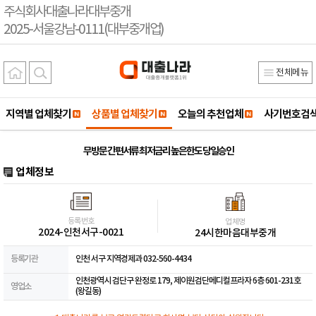
주식회사대출나라대부중개
2025-서울강남-0111(대부중개업)
전체메뉴
지역별 업체찾기
상품별 업체찾기
오늘의 추천업체
사기번호검
무방문 간편서류 최저금리 높은한도 당일승인
업체정보
등록번호
업체명
2024-인천서구-0021
24시한마음대부중개
등록기관
인천 서구 지역경제과 032-560-4434
인천광역시 검단구 완정로 179, 제이원검단메디컬프라자 6층 601-231호
영업소
(왕길동)