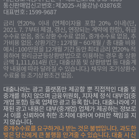
통신판매업신고번호 : 제2025-서울강남-03876호
대표번호 : 1599-9687
금리 연20% 이내 (연체이자율 포함 20% 이내)(단,
2021. 7. 7부터 체결, 갱신, 연장되는 계약에 한함), 취급
수수료 없음, 중도상환 수수료 없음, 중개수수료 없음, 추
가비용 없음. 상환기간 : 12개월 ~ 60개월 / 총 대출 비용
예시 : 100만원을 12개월 기간 동안 최대 금리 연20% 적
용하여 원리금균등상환방법으로 이용하는 경우 총 상환
금액 1,111,614원 (단, 대출상품 및 상환방법 등 대출계
약 내용에 따라 달라질 수 있습니다.) 채무의 조기상환수
수료율 등 조기상환조건 없음.
대출나라는 광고 플랫폼만 제공할 뿐 직접적인 대출 및
중개를 하지 않으며 금융위원회, 지자체 정식 대부업(중
개업 포함) 등록 업체만 광고 등록 합니다. 대출나라에 기
재된 광고 내용은 대부(중개업) 업체가 제공하는 정보로
서 이를 신뢰하여 취한 조치에 대하여 어떠한 책임을 지
지 않습니다.
중개수수료를 요구하거나 받는 것은 불법입니다. 과도한
빛은 당신에게 큰 불행을 안겨줄 수 있습니다. 대출 시 신