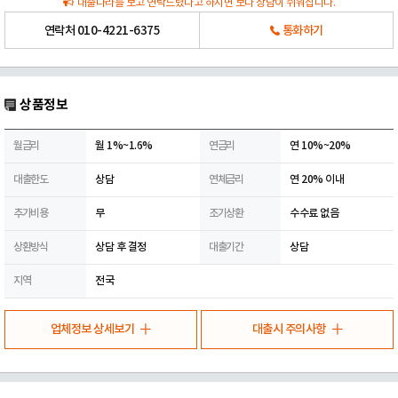
대출나라를 보고 연락드렸다고 하시면 보다 상담이 쉬워집니다.
연락처
010-4221-6375
통화하기
상품정보
월금리
월 1%~1.6%
연금리
연 10%~20%
대출한도
상담
연체금리
연 20% 이내
추가비용
무
조기상환
수수료 없음
상환방식
상담 후 결정
대출기간
상담
지역
전국
업체정보 상세보기
대출시 주의사항