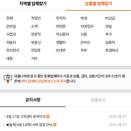
지역별 업체찾기
상품별 업체찾기
전체
직장인
무직자
여성
비상금
모바일
소액
무방문
자영업자
당일
사업자
전문직
저신용자
신용
추가
자동차
부동산
생활비
온라인
일용직
프리랜서
전당포
비대면
주부
회생파산
대환
기타
대출나라에 광고 중인 등록업체마다 기준과 상품, 금리, 상환기간이 모두 다르기 때
문에
여러 업체와 상담해보시는게 유리
합니다.
공지사항
금융뉴스
8월 17일 고객센터 휴무안내
2026. 08. 07
■(필독) 08/13(목) 서버 점검 안내
2026. 08. 07