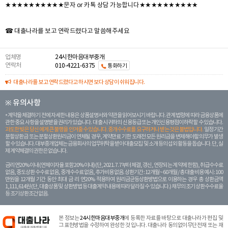
★★★★★★★★★★문자 or 카톡 상담 가능합니다★★★★★★★★★★
☎ 대출나라를 보고 연락드렸다고 말씀해주세요
업체명
24시한마음대부중개
연락처
010-4221-6375
통화하기
대출나라를 보고 연락드렸다고 하시면 보다 상담이 쉬워집니다.
※ 유의사항
계약을 체결하기 전에 자세한 내용은 상품설명서와 약관을 읽어보시기 바랍니다. 관계 법령에 따라 금융상품에
관한 중요 사항을 설명받을 권리가 있습니다. 대 출 시 귀하의 신용등급 또는 개인신용평점이 하락할 수 있습니다.
과도한 빚은 당신 에게 큰 불행을 안겨줄 수 있습니다. 중개수수료를 요구하거나 받는 것은 불법입니다.
일정 기간
분할상환금 또는 분할상환원리금이 연체될 경우, 계약만료 기한 도래전 모든 원리금을 변제해야할 의무가 발생
할 수 있습니다. 대부중개업체는 금융회사의 업무위탁을 받아 대출모집 및 소개 등의 섭외 활동을 돕습니다. 단, 실
제 계약체결의 권한은 없습니다.
금리 연20% 이내 (연체이자율 포함 20% 이내) (단, 2021. 7. 7부터 체결, 갱신, 연장되는 계 약에 한함), 취급수수료
없음, 중도상환 수수료 없음, 중개수수료 없음, 추가비용 없음. 상환기간 : 12개월 ~ 60개월 / 총 대출 비용 예시 : 100
만원을 12개월 기간 동안 최대 금 리 연20% 적용하여 원리금균등상환방법으로 이용하는 경우 총 상환금액
1,111,614원 (단, 대출상품 및 상환방법 등 대출계약 내용에 따라 달라질 수 있습니다.) 채무의 조기 상환수수료율
등 조기상환조건 없음.
본 정보는
24시한마음대부중개
에 등록한 자료를 바탕으로 대출나라가 편집 및
그 표현방법을 수정하여 완성한 것 입니다. 대출나라 동의없이무단전재 또는 재