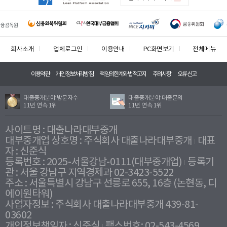
회사소개
업체로그인
이용안내
PC화면보기
전체메뉴
이용약관
개인정보처리방침
책임의한계와법적고지
주의사항
오류신고
대출중개분야 방문자수
대출중개분야 대출문의
11년 연속 1위
11년 연속 1위
사이트명 : 대출나라대부중개
대부중개업 상호명 : 주식회사 대출나라대부중개
대표
자 : 신준식
등록번호 : 2025-서울강남-0111(대부중개업)
등록기
관 : 서울 강남구 지역경제과 02-3423-5522
주소 : 서울특별시 강남구 선릉로 655, 16층 (논현동, 디
에이원타워)
사업자정보 : 주식회사 대출나라대부중개 439-81-
03602
개인정보책임자 : 신준식
팩스번호: 02-543-4569