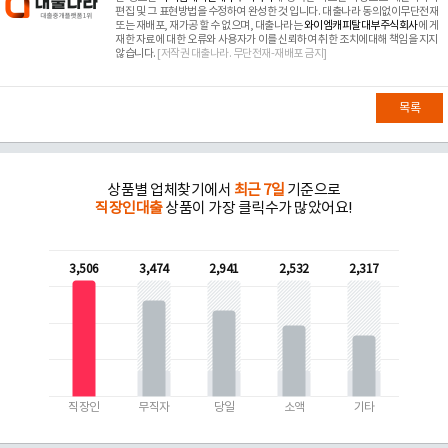
편집 및 그 표현방법을 수정하여 완성한 것 입니다. 대출나라 동의없이무단전재
또는 재배포, 재가공 할 수 없으며, 대출나라는
와이엠캐피탈대부주식회사
에 게
재한 자료에 대한 오류와 사용자가 이를 신뢰하여 취한 조치에대해 책임을 지지
않습니다.
[저작권 대출나라. 무단전재-재배포 금지]
목록
상품별 업체찾기에서
최근 7일
기준으로
직장인대출
상품이 가장 클릭수가 많았어요!
3,506
3,474
2,941
2,532
2,317
직장인
무직자
당일
소액
기타