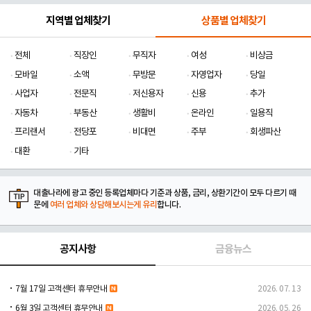
지역별 업체찾기
상품별 업체찾기
전체
직장인
무직자
여성
비상금
모바일
소액
무방문
자영업자
당일
사업자
전문직
저신용자
신용
추가
자동차
부동산
생활비
온라인
일용직
프리랜서
전당포
비대면
주부
회생파산
대환
기타
대출나라에 광고 중인 등록업체마다 기준과 상품, 금리, 상환기간이 모두 다르기 때
문에
여러 업체와 상담해보시는게 유리
합니다.
공지사항
금융뉴스
7월 17일 고객센터 휴무안내
2026. 07. 13
6월 3일 고객센터 휴무안내
2026. 05. 26