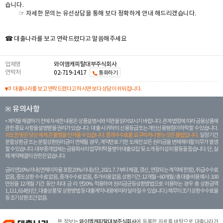
습니다.
☞ 자세한 문의는 유선상담을 통해 보다 정확하게 안내 해드리겠습니다.
☎ 대출나라를 보고 연락드렸다고 말씀해주세요
업체명
와이엠캐피탈대부주식회사
연락처
02-719-1417
통화하기
대출나라를 보고 연락드렸다고 하시면 보다 상담이 쉬워집니다.
※ 유의사항
계약을 체결하기 전에 자세한 내용은 상품설명서와 약관을 읽어보시기 바랍니다. 관계 법령에 따라 금융상품에
관한 중요 사항을 설명받을 권리가 있습니다. 대 출 시 귀하의 신용등급 또는 개인신용평점이 하락할 수 있습니다.
과도한 빚은 당신 에게 큰 불행을 안겨줄 수 있습니다. 중개수수료를 요구하거나 받는 것은 불법입니다.
일정 기간
분할상환금 또는 분할상환원리금이 연체될 경우, 계약만료 기한 도래전 모든 원리금을 변제해야할 의무가 발생
할 수 있습니다. 대부중개업체는 금융회사의 업무위탁을 받아 대출모집 및 소개 등의 섭외 활동을 돕습니다. 단, 실
제 계약체결의 권한은 없습니다.
금리 연20% 이내 (연체이자율 포함 20% 이내) (단, 2021. 7. 7부터 체결, 갱신, 연장되는 계 약에 한함), 취급수수료
없음, 중도상환 수수료 없음, 중개수수료 없음, 추가비용 없음. 상환기간 : 12개월 ~ 60개월 / 총 대출 비용 예시 : 100
만원을 12개월 기간 동안 최대 금 리 연20% 적용하여 원리금균등상환방법으로 이용하는 경우 총 상환금액
1,111,614원 (단, 대출상품 및 상환방법 등 대출계약 내용에 따라 달라질 수 있습니다.) 채무의 조기 상환수수료율
등 조기상환조건 없음.
본 정보는
와이엠캐피탈대부주식회사
에 등록한 자료를 바탕으로 대출나라가