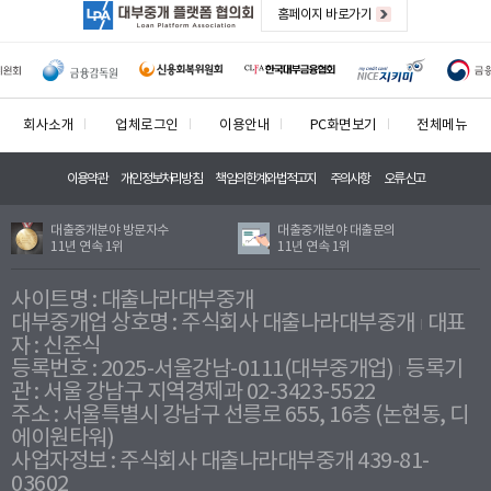
홈페이지 바로가기
회사소개
업체로그인
이용안내
PC화면보기
전체메뉴
이용약관
개인정보처리방침
책임의한계와법적고지
주의사항
오류신고
대출중개분야 방문자수
대출중개분야 대출문의
11년 연속 1위
11년 연속 1위
사이트명 : 대출나라대부중개
대부중개업 상호명 : 주식회사 대출나라대부중개
대표
자 : 신준식
등록번호 : 2025-서울강남-0111(대부중개업)
등록기
관 : 서울 강남구 지역경제과 02-3423-5522
주소 : 서울특별시 강남구 선릉로 655, 16층 (논현동, 디
에이원타워)
사업자정보 : 주식회사 대출나라대부중개 439-81-
03602