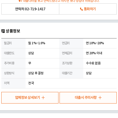
대출나라를 보고 연락드렸다고 하시면 보다 상담이 쉬워집니다.
연락처
02-719-1417
통화하기
상품정보
월금리
월 1%~1.6%
연금리
연 10%~20%
대출한도
상담
연체금리
연 20% 이내
추가비용
무
조기상환
수수료 없음
상환방식
상담 후 결정
대출기간
상담
지역
전국
업체정보 상세보기
대출시 주의사항