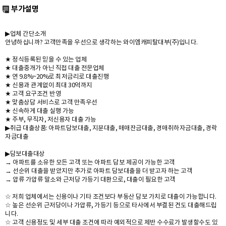
부가설명
▶업체 간단소개
안녕하십니까? 고객만족을 우선으로 생각하는 와이엠캐피탈대부(주)입니다.
★ 정식등록된 믿을 수 있는 업체
★ 대출중개가 아닌 직접 대출 전문업체
★ 연 9.8%~20%로 최저금리로 대출진행
★ 신용과 관계없이 최대 30억까지
★ 고객 요구조건 반영
★ 맞춤상담 서비스로 고객 만족우선
★ 신속하게 대출 실행 가능
★ 주부, 무직자, 저신용자 대출 가능
▶취급 대출상품: 아파트담보대출, 지분대출, 매매잔금대출, 경매취하자금대출, 경락
자금대출
▶담보대출대상
→ 아파트를 소유한 모든 고객 또는 아파트 담보 제공이 가능한 고객
→ 선순위 대출을 받았지만 추가로 아파트 담보대출을 더 받고자 하는 고객
→ 압류 가압류 말소와 근저당 가등기 대환으로, 대출이 필요한 고객
☆ 저희 업체에서는 신용이나 기타 조건보다 부동산 담보 가치로 대출이 가능합니다.
☆ 높은 선순위 근저당이나 가압류, 가등기 등으로 타사에서 부결된 건도 대출해드립
니다.
☆ 고객 신용정도 및 세부 대출 조건에 따라 예외적으로 제반 수수료가 발생할수도 있