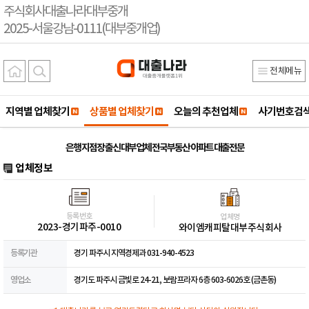
주식회사대출나라대부중개
2025-서울강남-0111(대부중개업)
전체메뉴
지역별 업체찾기
상품별 업체찾기
오늘의 추천업체
사기번호검
은행 지점장 출신 대부업체 전국부동산 아파트 대출전문
업체정보
등록번호
업체명
2023-경기파주-0010
와이엠캐피탈대부주식회사
등록기관
경기 파주시 지역경제과 031-940-4523
영업소
경기도 파주시 금빛로 24-21, 보람프라자 6층 603-6026호 (금촌동)