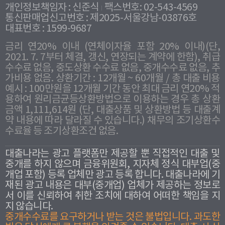
개인정보책임자 : 신준식
팩스번호: 02-543-4569
통신판매업신고번호 : 제2025-서울강남-03876호
대표번호 : 1599-9687
금리 연20% 이내 (연체이자율 포함 20% 이내)(단,
2021. 7. 7부터 체결, 갱신, 연장되는 계약에 한함), 취급
수수료 없음, 중도상환 수수료 없음, 중개수수료 없음, 추
가비용 없음. 상환기간 : 12개월 ~ 60개월 / 총 대출 비용
예시 : 100만원을 12개월 기간 동안 최대 금리 연20% 적
용하여 원리금균등상환방법으로 이용하는 경우 총 상환
금액 1,111,614원 (단, 대출상품 및 상환방법 등 대출계
약 내용에 따라 달라질 수 있습니다.) 채무의 조기상환수
수료율 등 조기상환조건 없음.
대출나라는 광고 플랫폼만 제공할 뿐 직접적인 대출 및
중개를 하지 않으며 금융위원회, 지자체 정식 대부업(중
개업 포함) 등록 업체만 광고 등록 합니다. 대출나라에 기
재된 광고 내용은 대부(중개업) 업체가 제공하는 정보로
서 이를 신뢰하여 취한 조치에 대하여 어떠한 책임을 지
지 않습니다.
중개수수료를 요구하거나 받는 것은 불법입니다. 과도한