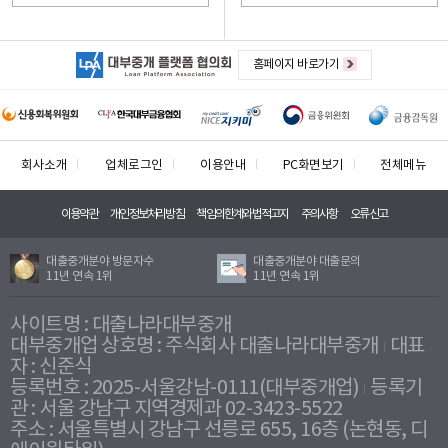
홈페이지 바로가기
회사소개
업체로그인
이용안내
PC화면보기
전체메뉴
이용약관
개인정보처리방침
책임의한계와법적고지
주의사항
오류신고
대출중개분야 방문자수
대출중개분야 대출문의
11년 연속 1위
11년 연속 1위
사이트명 : 대출나라대부중개
대부중개업 상호명 : 주식회사 대출나라대부중개
대표
자 : 신준식
등록번호 : 2025-서울강남-0111(대부중개업)
등록기
관 : 서울 강남구 지역경제과 02-3423-5522
주소 : 서울특별시 강남구 선릉로 655, 16층 (논현동, 디