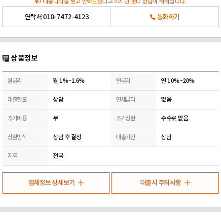
대출나라를 보고 연락드렸다고 하시면 보다 상담이 쉬워집니다.
연락처
010-7472-4123
통화하기
상품정보
월금리
월 1%~1.6%
연금리
연 10%~20%
대출한도
상담
연체금리
없음
추가비용
무
조기상환
수수료 없음
상환방식
상담 후 결정
대출기간
상담
지역
전국
업체정보 상세보기
대출시 주의사항