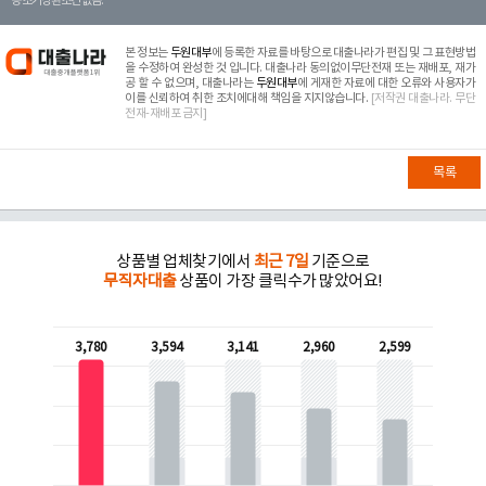
등 조기상환조건 없음.
본 정보는
두원대부
에 등록한 자료를 바탕으로 대출나라가 편집 및 그 표현방법
을 수정하여 완성한 것 입니다. 대출나라 동의없이무단전재 또는 재배포, 재가
공 할 수 없으며, 대출나라는
두원대부
에 게재한 자료에 대한 오류와 사용자가
이를 신뢰하여 취한 조치에대해 책임을 지지않습니다.
[저작권 대출나라. 무단
전재-재배포 금지]
목록
상품별 업체찾기에서
최근 7일
기준으로
무직자대출
상품이 가장 클릭수가 많았어요!
3,780
3,594
3,141
2,960
2,599