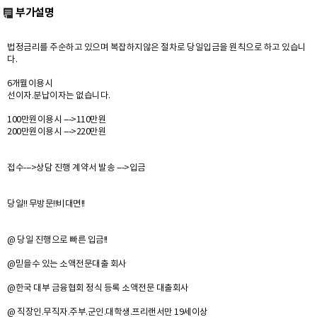
부가설명
법정금리를 주순하고 있으며 복잡하지않은 절차로 당일입금을 원칙으로 하고 있습니
다.
6개월이용시
선이자.분납이자는 없습니다.
100만원이용시 --->110만원
200만원이용시 --->220만원
접수--->상담 진행 계약서 발송 --->입금
당일!! 무방문!!비대면!!
@ 당일 진행으로 빠른 입금!!
@믿을수 있는 소액전문대출 회사
@한국 대부 금융협회 정식 등록 소액전문 대출회사
@ 직장인.무직자.주부.군인.대학생.프리랜서만 19세이상