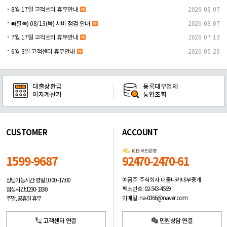
8월 17일 고객센터 휴무안내
2026. 08. 07
■(필독) 08/13(목) 서버 점검 안내
2026. 08. 07
7월 17일 고객센터 휴무안내
2026. 07. 13
6월 3일 고객센터 휴무안내
2026. 05. 26
대출상환금
등록대부업체
이자계산기
통합조회
CUSTOMER
ACCOUNT
1599-9687
92470-2470-61
예금주: 주식회사 대출나라대부중개
상담가능시간: 평일
10:00 -17:00
팩스번호: 02-543-4569
점심시간: 12:30 - 13:30
이메일: na-0366@naver.com
주말, 공휴일 휴무
고객센터 연결
민원상담 연결