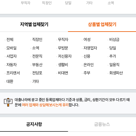
무직자
직장인
당일
기타
소액
지역별 업체찾기
상품별 업체찾기
전체
직장인
무직자
여성
비상금
모바일
소액
무방문
자영업자
당일
사업자
전문직
저신용자
신용
추가
자동차
부동산
생활비
온라인
일용직
프리랜서
전당포
비대면
주부
회생파산
대환
기타
대출나라에 광고 중인 등록업체마다 기준과 상품, 금리, 상환기간이 모두 다르기 때
문에
여러 업체와 상담해보시는게 유리
합니다.
공지사항
금융뉴스