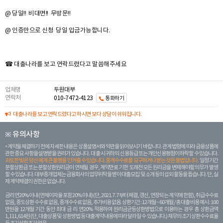
@ 당일!! 비대면!! 무방문!!
@ 인증만으로 신청 당일 입금가능합니다.
☎ 대출나라를 보고 연락드렸다고 말씀해주세요
업체명
두원대부
연락처
010-7472-4123
통화하기
대출나라를 보고 연락드렸다고 하시면 보다 상담이 쉬워집니다.
※ 유의사항
계약을 체결하기 전에 자세한 내용은 상품설명서와 약관을 읽어보시기 바랍니다. 관계 법령에 따라 금융상품에
관한 중요 사항을 설명받을 권리가 있습니다. 대 출 시 귀하의 신용등급 또는 개인신용평점이 하락할 수 있습니다.
과도한 빚은 당신 에게 큰 불행을 안겨줄 수 있습니다. 중개수수료를 요구하거나 받는 것은 불법입니다.
일정 기간
분할상환금 또는 분할상환원리금이 연체될 경우, 계약만료 기한 도래전 모든 원리금을 변제해야할 의무가 발생
할 수 있습니다. 대부중개업체는 금융회사의 업무위탁을 받아 대출모집 및 소개 등의 섭외 활동을 돕습니다. 단, 실
제 계약체결의 권한은 없습니다.
금리 연20% 이내 (연체이자율 포함 20% 이내) (단, 2021. 7. 7부터 체결, 갱신, 연장되는 계 약에 한함), 취급수수료
없음, 중도상환 수수료 없음, 중개수수료 없음, 추가비용 없음. 상환기간 : 12개월 ~ 60개월 / 총 대출 비용 예시 : 100
만원을 12개월 기간 동안 최대 금 리 연20% 적용하여 원리금균등상환방법으로 이용하는 경우 총 상환금액
1,111,614원 (단, 대출상품 및 상환방법 등 대출계약 내용에 따라 달라질 수 있습니다.) 채무의 조기 상환수수료율