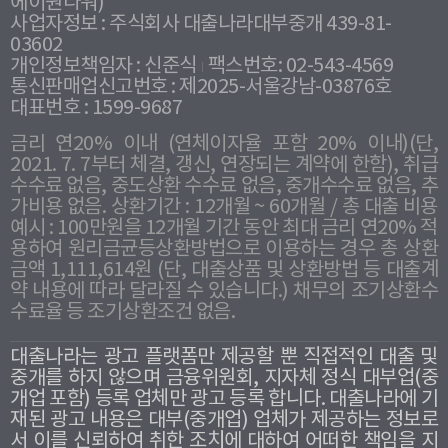
에이원타워)
사업자정보 : 주식회사 대출나라대부중개 439-81-
03602
개인정보책임자 : 신준식
팩스번호: 02-543-4569
통신판매업신고번호 : 제2025-서울강남-03876호
대표번호 : 1599-9687
금리 연20% 이내 (연체이자율 포함 20% 이내)(단,
2021. 7. 7부터 체결, 갱신, 연장되는 계약에 한함), 취급
수수료 없음, 중도상환 수수료 없음, 중개수수료 없음, 추
가비용 없음. 상환기간 : 12개월 ~ 60개월 / 총 대출 비용
예시 : 100만원을 12개월 기간 동안 최대 금리 연20% 적
용하여 원리금균등상환방법으로 이용하는 경우 총 상환
금액 1,111,614원 (단, 대출상품 및 상환방법 등 대출계
약 내용에 따라 달라질 수 있습니다.) 채무의 조기상환수
수료율 등 조기상환조건 없음.
대출나라는 광고 플랫폼만 제공할 뿐 직접적인 대출 및
중개를 하지 않으며 금융위원회, 지자체 정식 대부업(중
개업 포함) 등록 업체만 광고 등록 합니다. 대출나라에 기
재된 광고 내용은 대부(중개업) 업체가 제공하는 정보로
서 이를 신뢰하여 취한 조치에 대하여 어떠한 책임을 지