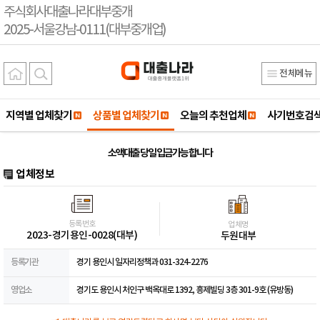
주식회사대출나라대부중개
2025-서울강남-0111(대부중개업)
전체메뉴
지역별 업체찾기
상품별 업체찾기
오늘의 추천업체
사기번호검
소액대출 당일 입금가능 합니다
업체정보
등록번호
업체명
2023-경기용인-0028(대부)
두원대부
등록기관
경기 용인시 일자리정책과 031-324-2276
영업소
경기도 용인시 처인구 백옥대로 1392, 흥제빌딩 3층 301-9호 (유방동)