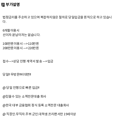
부가설명
법정금리를 주순하고 있으며 복잡하지않은 절차로 당일입금을 원칙으로 하고 있습니
다.
6개월이용시
선이자.분납이자는 없습니다.
100만원이용시 --->110만원
200만원이용시 --->220만원
접수--->상담 진행 계약서 발송 --->입금
당일!! 무방문!!비대면!!
@ 당일 진행으로 빠른 입금!!
@믿을수 있는 소액전문대출 회사
@한국 대부 금융협회 정식 등록 소액전문 대출회사
@ 직장인.무직자.주부.군인.대학생.프리랜서만 19세이상