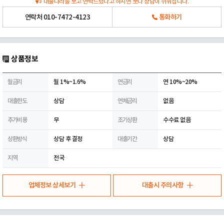
대출나라를 보고 연락드렸다고 하시면 보다 상담이 쉬워집니다.
연락처
010-7472-4123
통화하기
상품정보
월금리
월 1%~1.6%
연금리
연 10%~20%
대출한도
상담
연체금리
없음
추가비용
무
조기상환
수수료 없음
상환방식
상담 후 결정
대출기간
상담
지역
전국
업체정보 상세보기
대출시 주의사항