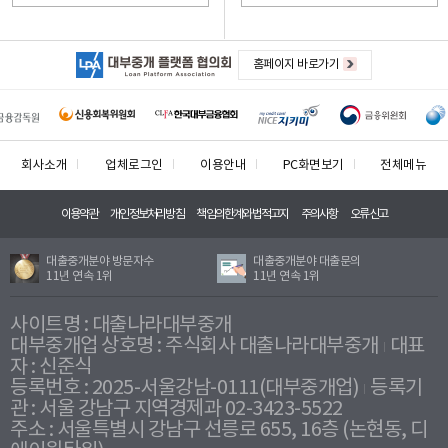
홈페이지 바로가기
회사소개
업체로그인
이용안내
PC화면보기
전체메뉴
이용약관
개인정보처리방침
책임의한계와법적고지
주의사항
오류신고
대출중개분야 방문자수
대출중개분야 대출문의
11년 연속 1위
11년 연속 1위
사이트명 : 대출나라대부중개
대부중개업 상호명 : 주식회사 대출나라대부중개
대표
자 : 신준식
등록번호 : 2025-서울강남-0111(대부중개업)
등록기
관 : 서울 강남구 지역경제과 02-3423-5522
주소 : 서울특별시 강남구 선릉로 655, 16층 (논현동, 디