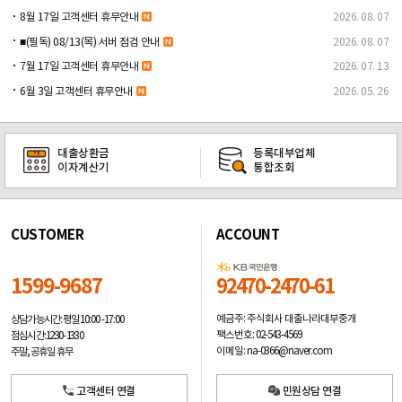
8월 17일 고객센터 휴무안내
2026. 08. 07
■(필독) 08/13(목) 서버 점검 안내
2026. 08. 07
7월 17일 고객센터 휴무안내
2026. 07. 13
6월 3일 고객센터 휴무안내
2026. 05. 26
대출상환금
등록대부업체
이자계산기
통합조회
CUSTOMER
ACCOUNT
1599-9687
92470-2470-61
예금주: 주식회사 대출나라대부중개
상담가능시간: 평일
10:00 -17:00
팩스번호: 02-543-4569
점심시간: 12:30 - 13:30
이메일: na-0366@naver.com
주말, 공휴일 휴무
고객센터 연결
민원상담 연결