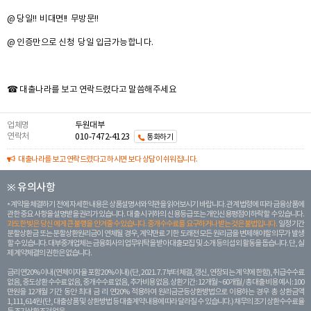
@ 당일!! 비대면!! 무방문!!
@ 인증만으로 신청 당일 입금가능합니다.
☎ 대출나라를 보고 연락드렸다고 말씀해주세요
업체명
두원대부
연락처
010-7472-4123
통화하기
대출나라를 보고 연락드렸다고 하시면 보다 상담이 쉬워집니다.
※ 유의사항
계약을 체결하기 전에 자세한 내용은 상품설명서와 약관을 읽어보시기 바랍니다. 관계 법령에 따라 금융상품에
관한 중요 사항을 설명받을 권리가 있습니다. 대 출 시 귀하의 신용등급 또는 개인신용평점이 하락할 수 있습니다.
과도한 빚은 당신 에게 큰 불행을 안겨줄 수 있습니다. 중개수수료를 요구하거나 받는 것은 불법입니다.
일정 기간
분할상환금 또는 분할상환원리금이 연체될 경우, 계약만료 기한 도래전 모든 원리금을 변제해야할 의무가 발생
할 수 있습니다. 대부중개업체는 금융회사의 업무위탁을 받아 대출모집 및 소개 등의 섭외 활동을 돕습니다. 단, 실
제 계약체결의 권한은 없습니다.
금리 연20% 이내 (연체이자율 포함 20% 이내) (단, 2021. 7. 7부터 체결, 갱신, 연장되는 계 약에 한함), 취급수수료
없음, 중도상환 수수료 없음, 중개수수료 없음, 추가비용 없음. 상환기간 : 12개월 ~ 60개월 / 총 대출 비용 예시 : 100
만원을 12개월 기간 동안 최대 금 리 연20% 적용하여 원리금균등상환방법으로 이용하는 경우 총 상환금액
1,111,614원 (단, 대출상품 및 상환방법 등 대출계약 내용에 따라 달라질 수 있습니다.) 채무의 조기 상환수수료율