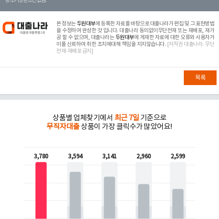
등 조기상환조건 없음.
본 정보는
두원대부
에 등록한 자료를 바탕으로 대출나라가 편집 및 그 표현방법
을 수정하여 완성한 것 입니다. 대출나라 동의없이무단전재 또는 재배포, 재가
공 할 수 없으며, 대출나라는
두원대부
에 게재한 자료에 대한 오류와 사용자가
이를 신뢰하여 취한 조치에대해 책임을 지지않습니다.
[저작권 대출나라. 무단
전재-재배포 금지]
목록
상품별 업체찾기에서
최근 7일
기준으로
무직자대출
상품이 가장 클릭수가 많았어요!
3,780
3,594
3,141
2,960
2,599