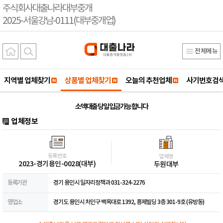
주식회사대출나라대부중개
2025-서울강남-0111(대부중개업)
전체메뉴
지역별 업체찾기
상품별 업체찾기
오늘의 추천업체
사기번호검
소액대출 당일 입금가능 합니다
업체정보
등록번호
업체명
2023-경기용인-0028(대부)
두원대부
등록기관
경기 용인시 일자리정책과 031-324-2276
영업소
경기도 용인시 처인구 백옥대로 1392, 흥제빌딩 3층 301-9호 (유방동)