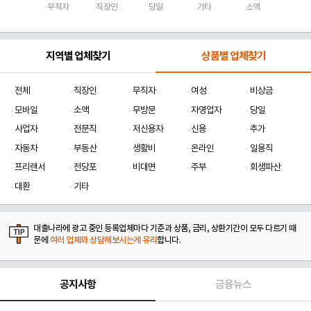
무직자
직장인
당일
기타
소액
지역별 업체찾기
상품별 업체찾기
전체
직장인
무직자
여성
비상금
모바일
소액
무방문
자영업자
당일
사업자
전문직
저신용자
신용
추가
자동차
부동산
생활비
온라인
일용직
프리랜서
전당포
비대면
주부
회생파산
대환
기타
대출나라에 광고 중인 등록업체마다 기준과 상품, 금리, 상환기간이 모두 다르기 때
문에
여러 업체와 상담해보시는게 유리
합니다.
공지사항
금융뉴스