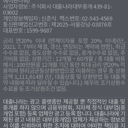
에이원타워)
사업자정보 : 주식회사 대출나라대부중개 439-81-
03602
개인정보책임자 : 신준식
팩스번호: 02-543-4569
통신판매업신고번호 : 제2025-서울강남-03876호
대표번호 : 1599-9687
금리 연20% 이내 (연체이자율 포함 20% 이내)(단,
2021. 7. 7부터 체결, 갱신, 연장되는 계약에 한함), 취급
수수료 없음, 중도상환 수수료 없음, 중개수수료 없음, 추
가비용 없음. 상환기간 : 12개월 ~ 60개월 / 총 대출 비용
예시 : 100만원을 12개월 기간 동안 최대 금리 연20% 적
용하여 원리금균등상환방법으로 이용하는 경우 총 상환
금액 1,111,614원 (단, 대출상품 및 상환방법 등 대출계
약 내용에 따라 달라질 수 있습니다.) 채무의 조기상환수
수료율 등 조기상환조건 없음.
대출나라는 광고 플랫폼만 제공할 뿐 직접적인 대출 및
중개를 하지 않으며 금융위원회, 지자체 정식 대부업(중
개업 포함) 등록 업체만 광고 등록 합니다. 대출나라에 기
재된 광고 내용은 대부(중개업) 업체가 제공하는 정보로
서 이를 신뢰하여 취한 조치에 대하여 어떠한 책임을 지