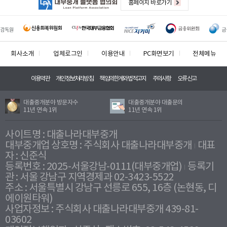
홈페이지 바로가기
회사소개
업체로그인
이용안내
PC화면보기
전체메뉴
이용약관
개인정보처리방침
책임의한계와법적고지
주의사항
오류신고
대출중개분야 방문자수
대출중개분야 대출문의
11년 연속 1위
11년 연속 1위
사이트명 : 대출나라대부중개
대부중개업 상호명 : 주식회사 대출나라대부중개
대표
자 : 신준식
등록번호 : 2025-서울강남-0111(대부중개업)
등록기
관 : 서울 강남구 지역경제과 02-3423-5522
주소 : 서울특별시 강남구 선릉로 655, 16층 (논현동, 디
에이원타워)
사업자정보 : 주식회사 대출나라대부중개 439-81-
03602