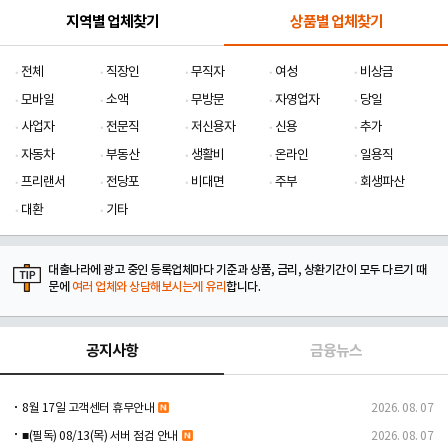
지역별 업체찾기
상품별 업체찾기
전체
직장인
무직자
여성
비상금
모바일
소액
무방문
자영업자
당일
사업자
전문직
저신용자
신용
추가
자동차
부동산
생활비
온라인
일용직
프리랜서
전당포
비대면
주부
회생파산
대환
기타
대출나라에 광고 중인 등록업체마다 기준과 상품, 금리, 상환기간이 모두 다르기 때
문에
여러 업체와 상담해보시는게 유리
합니다.
공지사항
금융뉴스
8월 17일 고객센터 휴무안내
2026. 08. 07
■(필독) 08/13(목) 서버 점검 안내
2026. 08. 07