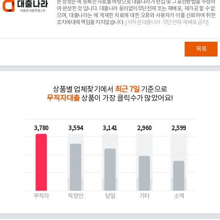
본 정보는
에 등록한 자료를 바탕으로 대출나라가 편집 및 그 표현방법을 수정하
여 완성한 것 입니다. 대출나라 동의없이무단전재 또는 재배포, 재가공 할 수 없
으며, 대출나라는
에 게재한 자료에 대한 오류와 사용자가 이를 신뢰하여 취한
조치에대해 책임을 지지않습니다.
[저작권 대출나라. 무단전재-재배포 금지]
목록
상품별 업체찾기에서
최근 7일
기준으로
무직자대출
상품이 가장 클릭수가 많았어요!
3,780
3,594
3,141
2,960
2,599
무직자
직장인
당일
기타
소액