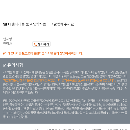
☎ 대출나라를 보고 연락드렸다고 말씀해주세요
업체명
연락처
통화하기
대출나라를 보고 연락드렸다고 하시면 보다 상담이 쉬워집니다.
※ 유의사항
계약을 체결하기 전에 자세한 내용은 상품설명서와 약관을 읽어보시기 바랍니다. 관계 법령에 따라 금융상품에
관한 중요 사항을 설명받을 권리가 있습니다. 대 출 시 귀하의 신용등급 또는 개인신용평점이 하락할 수 있습니다.
과도한 빚은 당신 에게 큰 불행을 안겨줄 수 있습니다. 중개수수료를 요구하거나 받는 것은 불법입니다.
일정 기간
분할상환금 또는 분할상환원리금이 연체될 경우, 계약만료 기한 도래전 모든 원리금을 변제해야할 의무가 발생
할 수 있습니다. 대부중개업체는 금융회사의 업무위탁을 받아 대출모집 및 소개 등의 섭외 활동을 돕습니다. 단, 실
제 계약체결의 권한은 없습니다.
금리 연20% 이내 (연체이자율 포함 20% 이내) (단, 2021. 7. 7부터 체결, 갱신, 연장되는 계 약에 한함), 취급수수료
없음, 중도상환 수수료 없음, 중개수수료 없음, 추가비용 없음. 상환기간 : 12개월 ~ 60개월 / 총 대출 비용 예시 : 100
만원을 12개월 기간 동안 최대 금 리 연20% 적용하여 원리금균등상환방법으로 이용하는 경우 총 상환금액
1,111,614원 (단, 대출상품 및 상환방법 등 대출계약 내용에 따라 달라질 수 있습니다.) 채무의 조기 상환수수료율
등 조기상환조건 없음.