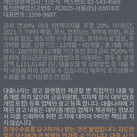
개인정보책임자 : 신준식
팩스번호: 02-543-4569
통신판매업신고번호 : 제2025-서울강남-03876호
대표번호 : 1599-9687
금리 연20% 이내 (연체이자율 포함 20% 이내)(단,
2021. 7. 7부터 체결, 갱신, 연장되는 계약에 한함), 취급
수수료 없음, 중도상환 수수료 없음, 중개수수료 없음, 추
가비용 없음. 상환기간 : 12개월 ~ 60개월 / 총 대출 비용
예시 : 100만원을 12개월 기간 동안 최대 금리 연20% 적
용하여 원리금균등상환방법으로 이용하는 경우 총 상환
금액 1,111,614원 (단, 대출상품 및 상환방법 등 대출계
약 내용에 따라 달라질 수 있습니다.) 채무의 조기상환수
수료율 등 조기상환조건 없음.
대출나라는 광고 플랫폼만 제공할 뿐 직접적인 대출 및
중개를 하지 않으며 금융위원회, 지자체 정식 대부업(중
개업 포함) 등록 업체만 광고 등록 합니다. 대출나라에 기
재된 광고 내용은 대부(중개업) 업체가 제공하는 정보로
서 이를 신뢰하여 취한 조치에 대하여 어떠한 책임을 지
지 않습니다.
중개수수료를 요구하거나 받는 것은 불법입니다. 과도한
빛은 당신에게 큰 불행을 안겨줄 수 있습니다. 대출 시 신