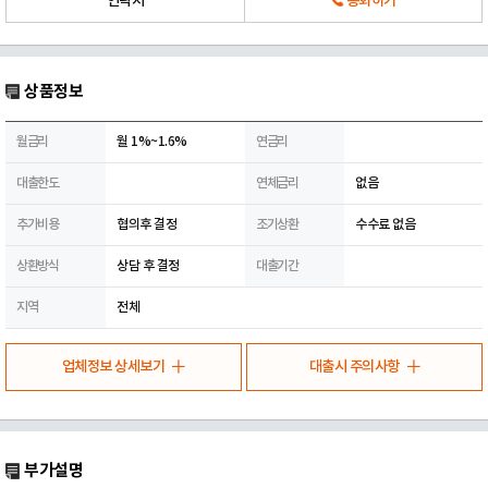
연락처
통화하기
상품정보
월금리
월 1%~1.6%
연금리
대출한도
연체금리
없음
추가비용
협의후 결정
조기상환
수수료 없음
상환방식
상담 후 결정
대출기간
지역
전체
업체정보 상세보기
대출시 주의사항
부가설명