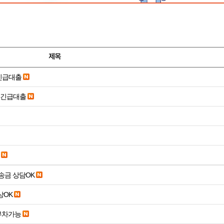
제목
긴급대출
시긴급대출
송금 상담OK
19세 이상OK
부차가능