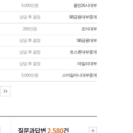
5,000만원
클린25시대부
상담 후 결정
SB금융대부중개
200만원
조이대부
상담 후 결정
SB금융대부
상담 후 결정
토스론대부중개
상담 후 결정
데일리대부
5,000만원
스마일머니대부중개
질문과답변
2,580
건