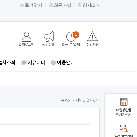
즐겨찾기
회원가입
회사소개
1
업체로그인
광고문의
최근 본 업체
주의사항
업체조회
커뮤니티
이용안내
HOME
>
지역별 업체찾기
대출상환금
이자계산기
등록대부업체