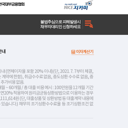
불법추심으로 피해발생시
채무자대리인 신청하세요
안내
이자계산기
내 (연체이자율 포함 20% 이내)(단, 2021. 7. 7부터 체결,
는 계약에 한함), 취급수수료 없음, 중도상환 수수료 없음, 중
 추가비용 없음.
개월 ~ 60개월 / 총 대출 비용 예시 : 100만원을 12개월 기간
리 연20% 적용하여 원리금균등상환방법으로 이용하는 경우
,111,614원 (단, 대출상품 및 상환방법 등 대출계약 내용에
수 있습니다.) 채무의 조기상환수수료율 등 조기상환조건 없