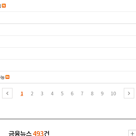
입
가능
1
2
3
4
5
6
7
8
9
10
금융뉴스
493
건