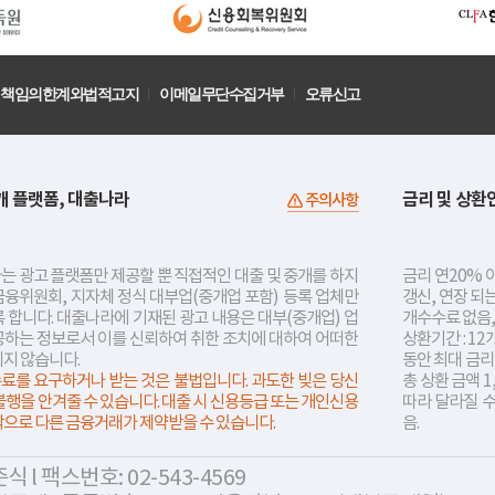
책임의한계와법적고지
이메일무단수집거부
오류신고
개 플랫폼, 대출나라
금리 및 상환
주의사항
는 광고 플랫폼만 제공할 뿐 직접적인 대출 및 중개를 하지
금리 연20% 이
금융위원회, 지자체 정식 대부업(중개업 포함) 등록 업체만
갱신, 연장 되
 합니다. 대출나라에 기재된 광고 내용은 대부(중개업) 업
개수수료 없음,
공하는 정보로서 이를 신뢰하여 취한 조치에 대하여 어떠한
상환기간 : 12
지지 않습니다.
동안 최대 금
료를 요구하거나 받는 것은 불법입니다. 과도한 빚은 당신
총 상환 금액 1
불행을 안겨줄 수 있습니다. 대출 시 신용등급 또는 개인신용
따라 달라질 
락으로 다른 금융거래가 제약받을 수 있습니다.
음.
 l 팩스번호: 02-543-4569