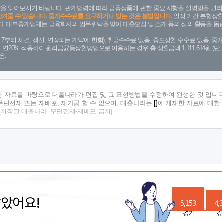
을 읽어보시기 바랍니다. 관계법령에 따라 금융상품에 관한 중요 사항을 설명받을 권리
안겨줄 수 있습니다. 중개수수료를 요구하거나 받는 것은 불법입니다.
일정 기간 분할상환
. 대부중개업체는 금융회사의 업무위탁을 받아 대출모집 및 소개 등의 섭외 활동을 돕습
. 7. 7부터 체결, 갱신, 연장되는 계약에 한함), 취급수수료 없음, 중도상환 수수료 없음, 중개
금리 연20% 적용하여 원리금균등상환방법으로 이용하는 경우 총 상환금액 1,111,614원 
음.
한 자료를 바탕으로 대출나라가 편집 및 그 표현방법을 수정하여 완성한 것 입니다
단전재 또는 재배포, 재가공 할 수 없으며, 대출나라는
[]
에 게재한 자료에 대한
[저작권 대출나라. 무단전재-재배포 금지]
많았어요!
5,153
4,
경기
강