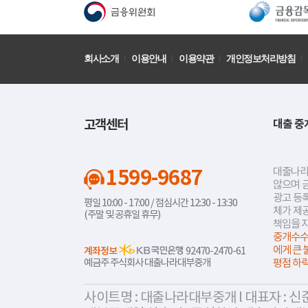
회사소개
이용안내
이용약관
개인정보처리방침
고객센터
대출 중
1599-9687
대출나라
않으며 
광고 등록
평일 10:00 - 17:00 / 점심시간 12:30 - 13:30
체가 제
(주말 및 공휴일 휴무)
책임을 
중개수수
에게 큰 
계좌정보
92470-2470-61
예금주 주식회사 대출나라대부중개
평점 하
사이트명 : 대출나라대부중개 l 대표자 : 신준식