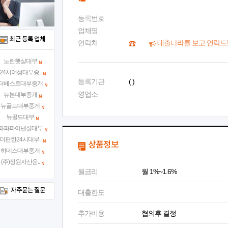
등록번호
업체명
최근 등록 업체
연락처
대출나라를 보고 연락드
노란햇살대부
24시여성대부중..
등록기관
( )
더베스트대부중개
영업소
뉴본대부중개
뉴골드대부중개
뉴골드대부
파파파이낸셜대부
더편한24시대부..
상품정보
하데스대부중개
(주)정원자산운..
월금리
월 1%~1.6%
자주묻는 질문
대출한도
추가비용
협의후 결정