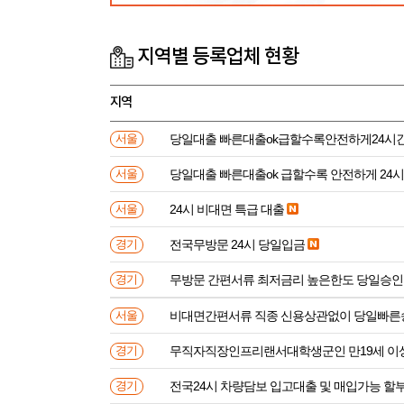
지역별 등록업체 현황
지역
당일대출 빠른대출ok급할수록안전하게24시
서울
당일대출 빠른대출ok 급할수록 안전하게 24
서울
24시 비대면 특급 대출
서울
전국무방문 24시 당일입금
경기
무방문 간편서류 최저금리 높은한도 당일승인
경기
비대면간편서류 직종 신용상관없이 당일빠른
서울
무직자직장인프리랜서대학생군인 만
경기
전국24시 차량담보 입고대출 및 매입가능 할
경기