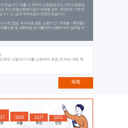
가 있습니다. 대출 시 귀하의 신용등급 또는 개인신용평점
금 또는 분할상환원리금이 연체될 경우, 계약만료 기한 도
니다. 단, 실제 계약체결의 권한은 없습니다.
수수료 없음, 추가비용 없음. 상환기간 : 12개월 ~ 60개월 /
(단, 대출상품 및 상환방법 등 대출계약 내용에 따라 달라질 수
.
 오류와 사용자가 이를 신뢰하여 취한 조치에 대해 책
목록
317
3,610
3,117
2,622
원
서울
부산
인천