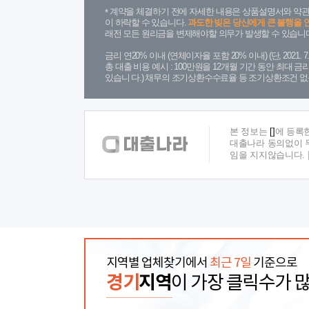
계약을 체결하기 전에 자세한 내용은 상품설명서와 약관
이 하락할 수 있습니다.
과도한 빚은 당신에게 큰 불행을 
래전 모든 원리금을 변제해야할 의무가 발생할 수 있습니다
금리 연20% 이내 (연체이자율 포함 20% 이내) (단, 2021
총 대출 비용 예시 : 100만원을 12개월 기간 동안 최대 
있습니 다.) 채무의 조기상환수수료율 등 조기상환조건 없
본 정보는
[]
에 등록
대출나라 동의없이 무
임을 지지않습니다.
지역별 업체찾기에서
최근 7일
기준으로
경기
지역
이 가장 클릭수가 