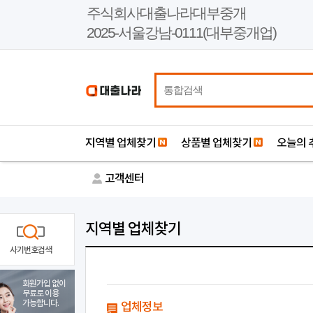
본
주식회사대출나라대부중개
문
2025-서울강남-0111(대부중개업)
바
로
가
기
지역별 업체찾기
상품별 업체찾기
오늘의 
고객센터
지역별 업체찾기
사기번호검색
회원가입 없이
무료로 이용
가능합니다.
업체정보