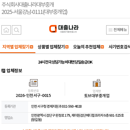
주식회사대출나라대부중개
2025-서울강남-0111(대부중개업)
전체메뉴
지역별 업체찾기
상품별 업체찾기
오늘의 추천업체
사기번호검
24시 전국 상담가능 비대면 당일송금OK
업체정보
등록번호
업체명
2026-인천서구-0015
토브대부중개업
등록기관
인천 서구청 경제지원과 032-560-4028
인천광역시 검단구 완정로 179, 제이원검단메디컬프라자 6층 601-525호
영업소
(왕길동)