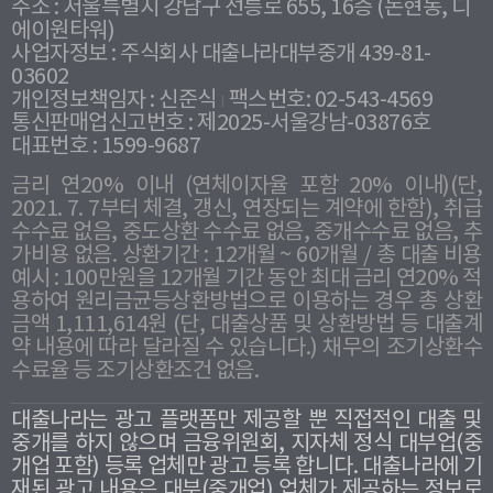
주소 : 서울특별시 강남구 선릉로 655, 16층 (논현동, 디
에이원타워)
사업자정보 : 주식회사 대출나라대부중개 439-81-
03602
개인정보책임자 : 신준식
팩스번호: 02-543-4569
통신판매업신고번호 : 제2025-서울강남-03876호
대표번호 : 1599-9687
금리 연20% 이내 (연체이자율 포함 20% 이내)(단,
2021. 7. 7부터 체결, 갱신, 연장되는 계약에 한함), 취급
수수료 없음, 중도상환 수수료 없음, 중개수수료 없음, 추
가비용 없음. 상환기간 : 12개월 ~ 60개월 / 총 대출 비용
예시 : 100만원을 12개월 기간 동안 최대 금리 연20% 적
용하여 원리금균등상환방법으로 이용하는 경우 총 상환
금액 1,111,614원 (단, 대출상품 및 상환방법 등 대출계
약 내용에 따라 달라질 수 있습니다.) 채무의 조기상환수
수료율 등 조기상환조건 없음.
대출나라는 광고 플랫폼만 제공할 뿐 직접적인 대출 및
중개를 하지 않으며 금융위원회, 지자체 정식 대부업(중
개업 포함) 등록 업체만 광고 등록 합니다. 대출나라에 기
재된 광고 내용은 대부(중개업) 업체가 제공하는 정보로