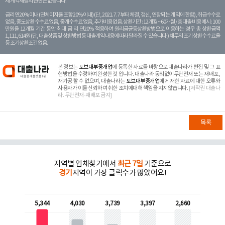
제 계약체결의 권한은 없습니다.
금리 연20% 이내 (연체이자율 포함 20% 이내) (단, 2021. 7. 7부터 체결, 갱신, 연장되는 계 약에 한함), 취급수수료
없음, 중도상환 수수료 없음, 중개수수료 없음, 추가비용 없음. 상환기간 : 12개월 ~ 60개월 / 총 대출 비용 예시 : 100
만원을 12개월 기간 동안 최대 금 리 연20% 적용하여 원리금균등상환방법으로 이용하는 경우 총 상환금액
1,111,614원 (단, 대출상품 및 상환방법 등 대출계약 내용에 따라 달라질 수 있습니다.) 채무의 조기 상환수수료율
등 조기상환조건 없음.
본 정보는
토브대부중개업
에 등록한 자료를 바탕으로 대출나라가 편집 및 그 표
현방법을 수정하여 완성한 것 입니다. 대출나라 동의없이무단전재 또는 재배포,
재가공 할 수 없으며, 대출나라는
토브대부중개업
에 게재한 자료에 대한 오류와
사용자가 이를 신뢰하여 취한 조치에대해 책임을 지지않습니다.
[저작권 대출나
라. 무단전재-재배포 금지]
목록
지역별 업체찾기에서
최근 7일
기준으로
경기
지역이 가장 클릭수가 많았어요!
5,344
4,030
3,739
3,397
2,660