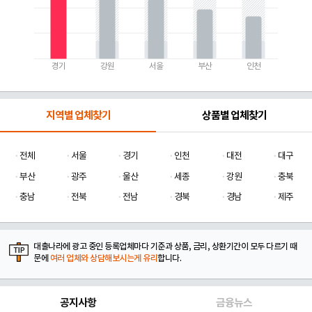
경기
강원
서울
부산
인천
지역별 업체찾기
상품별 업체찾기
전체
서울
경기
인천
대전
대구
부산
광주
울산
세종
강원
충북
충남
전북
전남
경북
경남
제주
대출나라에 광고 중인 등록업체마다 기준과 상품, 금리, 상환기간이 모두 다르기 때
문에
여러 업체와 상담해보시는게 유리
합니다.
공지사항
금융뉴스