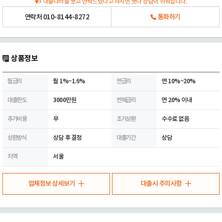
대출나라를 보고 연락드렸다고 하시면 보다 상담이 쉬워집니다.
연락처
010-8144-8272
통화하기
상품정보
월금리
월 1%~1.6%
연금리
연 10%~20%
대출한도
3000만원
연체금리
연 20% 이내
추가비용
무
조기상환
수수료 없음
상환방식
상담 후 결정
대출기간
상담
지역
서울
업체정보 상세보기
대출시 주의사항