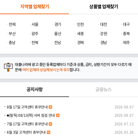
지역별 업체찾기
상품별 업체찾기
전체
서울
경기
인천
대전
대구
부산
광주
울산
세종
강원
충북
충남
전북
전남
경북
경남
제주
대출나라에 광고 중인 등록업체마다 기준과 상품, 금리, 상환기간이 모두 다르기 때
문에
여러 업체와 상담해보시는게 유리
합니다.
공지사항
금융뉴스
8월 17일 고객센터 휴무안내
2026. 08. 07
■(필독) 08/13(목) 서버 점검 안내
2026. 08. 07
7월 17일 고객센터 휴무안내
2026. 07. 13
6월 3일 고객센터 휴무안내
2026. 05. 26