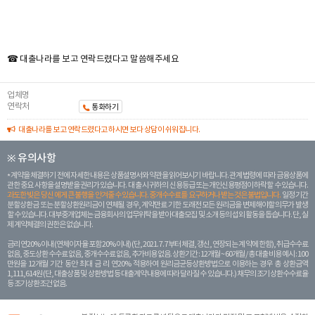
☎ 대출나라를 보고 연락드렸다고 말씀해주세요
업체명
연락처
통화하기
대출나라를 보고 연락드렸다고 하시면 보다 상담이 쉬워집니다.
※ 유의사항
계약을 체결하기 전에 자세한 내용은 상품설명서와 약관을 읽어보시기 바랍니다. 관계 법령에 따라 금융상품에
관한 중요 사항을 설명받을 권리가 있습니다. 대 출 시 귀하의 신용등급 또는 개인신용평점이 하락할 수 있습니다.
과도한 빚은 당신 에게 큰 불행을 안겨줄 수 있습니다. 중개수수료를 요구하거나 받는 것은 불법입니다.
일정 기간
분할상환금 또는 분할상환원리금이 연체될 경우, 계약만료 기한 도래전 모든 원리금을 변제해야할 의무가 발생
할 수 있습니다. 대부중개업체는 금융회사의 업무위탁을 받아 대출모집 및 소개 등의 섭외 활동을 돕습니다. 단, 실
제 계약체결의 권한은 없습니다.
금리 연20% 이내 (연체이자율 포함 20% 이내) (단, 2021. 7. 7부터 체결, 갱신, 연장되는 계 약에 한함), 취급수수료
없음, 중도상환 수수료 없음, 중개수수료 없음, 추가비용 없음. 상환기간 : 12개월 ~ 60개월 / 총 대출 비용 예시 : 100
만원을 12개월 기간 동안 최대 금 리 연20% 적용하여 원리금균등상환방법으로 이용하는 경우 총 상환금액
1,111,614원 (단, 대출상품 및 상환방법 등 대출계약 내용에 따라 달라질 수 있습니다.) 채무의 조기 상환수수료율
등 조기상환조건 없음.