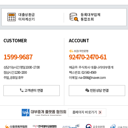
대출상환금
등록대부업체
이자계산기
통합조회
CUSTOMER
ACCOUNT
1599-9687
92470-2470-61
예금주: 주식회사 대출나라대부중개
상담가능시간: 평일
10:00 -17:00
팩스번호: 02-543-4569
점심시간: 12:30 - 13:30
이메일: na-0366@naver.com
주말, 공휴일 휴무
고객센터 연결
민원상담 연결
홈페이지 바로가기