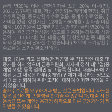
금리 연20% 이내 (연체이자율 포함 20% 이내)(단,
2021. 7. 7부터 체결, 갱신, 연장되는 계약에 한함), 취급
수수료 없음, 중도상환 수수료 없음, 중개수수료 없음, 추
가비용 없음. 상환기간 : 12개월 ~ 60개월 / 총 대출 비용
예시 : 100만원을 12개월 기간 동안 최대 금리 연20% 적
용하여 원리금균등상환방법으로 이용하는 경우 총 상환
금액 1,111,614원 (단, 대출상품 및 상환방법 등 대출계
약 내용에 따라 달라질 수 있습니다.) 채무의 조기상환수
수료율 등 조기상환조건 없음.
대출나라는 광고 플랫폼만 제공할 뿐 직접적인 대출 및
중개를 하지 않으며 금융위원회, 지자체 정식 대부업(중
개업 포함) 등록 업체만 광고 등록 합니다. 대출나라에 기
재된 광고 내용은 대부(중개업) 업체가 제공하는 정보로
서 이를 신뢰하여 취한 조치에 대하여 어떠한 책임을 지
지 않습니다.
중개수수료를 요구하거나 받는 것은 불법입니다. 과도한
빛은 당신에게 큰 불행을 안겨줄 수 있습니다. 대출 시 신
용등급 또는 개인신용평점 하락으로 다른 금융거래가 제
약받을 수 있습니다.