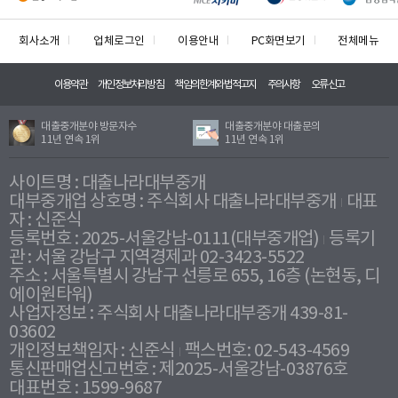
회사소개
업체로그인
이용안내
PC화면보기
전체메뉴
이용약관
개인정보처리방침
책임의한계와법적고지
주의사항
오류신고
대출중개분야 방문자수
대출중개분야 대출문의
11년 연속 1위
11년 연속 1위
사이트명 : 대출나라대부중개
대부중개업 상호명 : 주식회사 대출나라대부중개
대표
자 : 신준식
등록번호 : 2025-서울강남-0111(대부중개업)
등록기
관 : 서울 강남구 지역경제과 02-3423-5522
주소 : 서울특별시 강남구 선릉로 655, 16층 (논현동, 디
에이원타워)
사업자정보 : 주식회사 대출나라대부중개 439-81-
03602
개인정보책임자 : 신준식
팩스번호: 02-543-4569
통신판매업신고번호 : 제2025-서울강남-03876호
대표번호 : 1599-9687