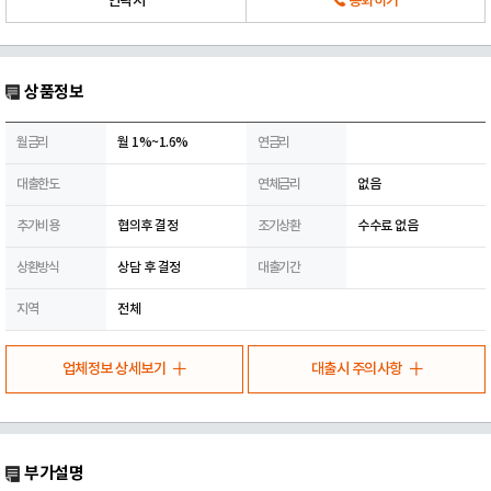
연락처
통화하기
상품정보
월금리
월 1%~1.6%
연금리
대출한도
연체금리
없음
추가비용
협의후 결정
조기상환
수수료 없음
상환방식
상담 후 결정
대출기간
지역
전체
업체정보 상세보기
대출시 주의사항
부가설명