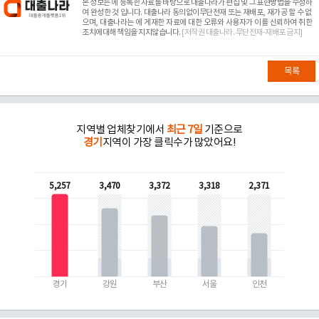
본 정보는
에 등록한 자료를 바탕으로 대출나라가 편집 및 그 표현방법을 수정하
여 완성한 것 입니다. 대출나라 동의없이무단전재 또는 재배포, 재가공 할 수 없
으며, 대출나라는
에 게재한 자료에 대한 오류와 사용자가 이를 신뢰하여 취한
조치에대해 책임을 지지않습니다.
[저작권 대출나라. 무단전재-재배포 금지]
목록
지역별 업체찾기에서
최근 7일
기준으로
경기
지역이 가장 클릭수가 많았어요!
5,257
3,470
3,372
3,318
2,371
경기
강원
부산
서울
인천