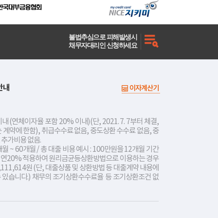
불법추심으로 피해발생시
채무자대리인 신청하세요
안내
이자계산기
내 (연체이자율 포함 20% 이내)(단, 2021. 7. 7부터 체결,
는 계약에 한함), 취급수수료 없음, 중도상환 수수료 없음, 중
 추가비용 없음.
개월 ~ 60개월 / 총 대출 비용 예시 : 100만원을 12개월 기간
리 연20% 적용하여 원리금균등상환방법으로 이용하는 경우
,111,614원 (단, 대출상품 및 상환방법 등 대출계약 내용에
수 있습니다.) 채무의 조기상환수수료율 등 조기상환조건 없