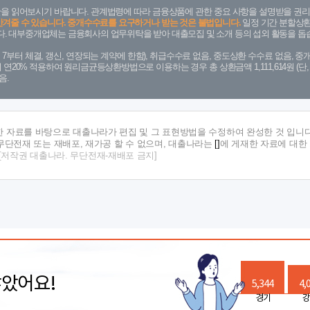
을 읽어보시기 바랍니다. 관계법령에 따라 금융상품에 관한 중요 사항을 설명받을 권리
안겨줄 수 있습니다. 중개수수료를 요구하거나 받는 것은 불법입니다.
일정 기간 분할상환
. 대부중개업체는 금융회사의 업무위탁을 받아 대출모집 및 소개 등의 섭외 활동을 돕습
. 7. 7부터 체결, 갱신, 연장되는 계약에 한함), 취급수수료 없음, 중도상환 수수료 없음, 중개
금리 연20% 적용하여 원리금균등상환방법으로 이용하는 경우 총 상환금액 1,111,614원 
음.
한 자료를 바탕으로 대출나라가 편집 및 그 표현방법을 수정하여 완성한 것 입니다
단전재 또는 재배포, 재가공 할 수 없으며, 대출나라는
[]
에 게재한 자료에 대한
[저작권 대출나라. 무단전재-재배포 금지]
많았어요!
5,344
4,
경기
강