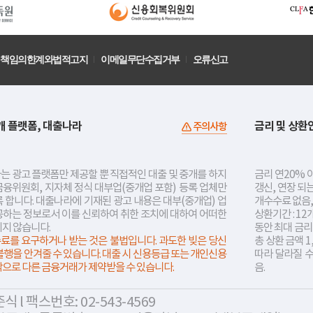
책임의한계와법적고지
이메일무단수집거부
오류신고
개 플랫폼, 대출나라
금리 및 상환
주의사항
는 광고 플랫폼만 제공할 뿐 직접적인 대출 및 중개를 하지
금리 연20% 이
금융위원회, 지자체 정식 대부업(중개업 포함) 등록 업체만
갱신, 연장 되
 합니다. 대출나라에 기재된 광고 내용은 대부(중개업) 업
개수수료 없음,
공하는 정보로서 이를 신뢰하여 취한 조치에 대하여 어떠한
상환기간 : 12
지지 않습니다.
동안 최대 금
료를 요구하거나 받는 것은 불법입니다. 과도한 빚은 당신
총 상환 금액 1
불행을 안겨줄 수 있습니다. 대출 시 신용등급 또는 개인신용
따라 달라질 
락으로 다른 금융거래가 제약받을 수 있습니다.
음.
 l 팩스번호: 02-543-4569