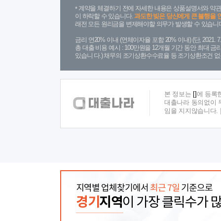
계약을 체결하기 전에 자세한 내용은 상품설명서와 약관
이 하락할 수 있습니다.
과도한 빚은 당신에게 큰 불행을 
래전 모든 원리금을 변제해야할 의무가 발생할 수 있습니다
금리 연20% 이내 (연체이자율 포함 20% 이내) (단, 2021
총 대출 비용 예시 : 100만원을 12개월 기간 동안 최대 
있습니 다.) 채무의 조기상환수수료율 등 조기상환조건 없
본 정보는
[]
에 등록
대출나라 동의없이 무
임을 지지않습니다.
지역별 업체찾기에서
최근 7일
기준으로
경기
지역
이 가장 클릭수가 