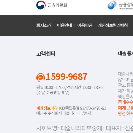
회사소개
이용안내
이용약관
개인정보처리방침
고객센터
대출 중
1599-9687
대출나라
않으며 
광고 등록
평일 10:00 - 17:00 / 점심시간 12:30 - 13:30
체가 제
(주말 및 공휴일 휴무)
책임을 
중개수수
에게 큰 
계좌정보
92470-2470-61
예금주 주식회사 대출나라대부중개
평점 하
사이트명 : 대출나라대부중개 l 대표자 : 신준식