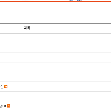
제목
승인
19세 이상OK