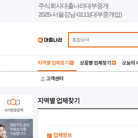
본
주식회사대출나라대부중개
문
2025-서울강남-0111(대부중개업)
바
로
가
기
지역별 업체찾기
상품별 업체찾기
오늘의 
고객센터
지역별 업체찾기
사기번호검색
회원가입 없이
무료로 이용
가능합니다.
업체정보