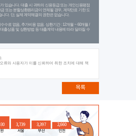
가 있습니다. 대출 시 귀하의 신용등급 또는 개인신용평점
금 또는 분할상환원리금이 연체될 경우, 계약만료 기한 도
니다. 단, 실제 계약체결의 권한은 없습니다.
수수료 없음, 추가비용 없음. 상환기간 : 12개월 ~ 60개월 /
(단, 대출상품 및 상환방법 등 대출계약 내용에 따라 달라질 수
.
 오류와 사용자가 이를 신뢰하여 취한 조치에 대해 책
목록
030
3,739
3,397
2,660
원
서울
부산
인천