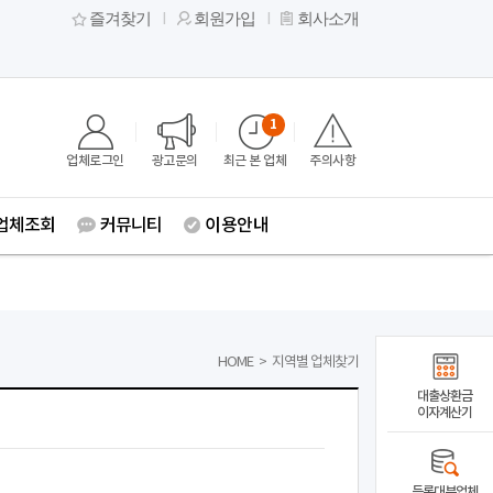
즐겨찾기
회원가입
회사소개
1
업체로그인
광고문의
최근 본 업체
주의사항
업체조회
커뮤니티
이용안내
HOME
>
지역별 업체찾기
대출상환금
이자계산기
등록대부업체