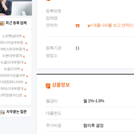
등록번호
업체명
최근 등록 업체
연락처
대출나라를 보고 연락드
노란햇살대부
24시여성대부중..
등록기관
( )
더베스트대부중개
영업소
뉴본대부중개
뉴골드대부중개
뉴골드대부
파파파이낸셜대부
더편한24시대부..
상품정보
하데스대부중개
(주)정원자산운..
월금리
월 1%~1.6%
자주묻는 질문
대출한도
추가비용
협의후 결정