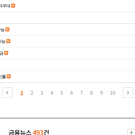
당일입금 수수료x 사업자우대
가능
가능
송금
인률
1
2
3
4
5
6
7
8
9
10
금융뉴스
493
건