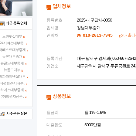
업체정보
등록번호
2025-대구달서-0050
최근 등록 업체
업체명
강남대부중개
연락처
010-2613-7945
대출나
노란햇살대부
24시여성대부중..
더베스트대부중개
뉴본대부중개
등록기관
대구 달서구 경제과( 053-667-2642 
뉴골드대부중개
영업소
대구광역시 달서구 두류공원로 242, 
뉴골드대부
파파파이낸셜대부
더편한24시대부..
하데스대부중개
상품정보
(주)정원자산운..
월금리
월 1%~1.6%
자주묻는 질문
대출한도
5000만원