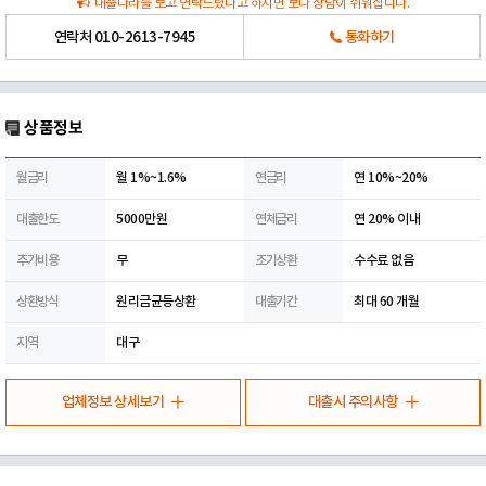
대출나라를 보고 연락드렸다고 하시면 보다 상담이 쉬워집니다.
연락처
010-2613-7945
통화하기
상품정보
월금리
월 1%~1.6%
연금리
연 10%~20%
대출한도
5000만원
연체금리
연 20% 이내
추가비용
무
조기상환
수수료 없음
상환방식
원리금균등상환
대출기간
최대 60 개월
지역
대구
업체정보 상세보기
대출시 주의사항