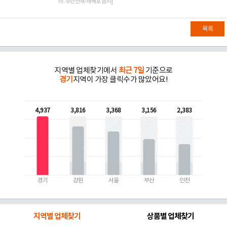
라. 무단전재-재배포 금지]
목록
지역별 업체찾기에서
최근 7일
기준으로
경기
지역이 가장 클릭수가 많았어요!
4,937
3,816
3,368
3,156
2,383
경기
강원
서울
부산
인천
지역별 업체찾기
상품별 업체찾기