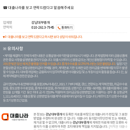
☎ 대출나라를 보고 연락드렸다고 말씀해주세요
업체명
강남대부중개
연락처
010-2613-7945
통화하기
대출나라를 보고 연락드렸다고 하시면 보다 상담이 쉬워집니다.
※ 유의사항
계약을 체결하기 전에 자세한 내용은 상품설명서와 약관을 읽어보시기 바랍니다. 관계 법령에 따라 금융상품에
관한 중요 사항을 설명받을 권리가 있습니다. 대 출 시 귀하의 신용등급 또는 개인신용평점이 하락할 수 있습니다.
과도한 빚은 당신 에게 큰 불행을 안겨줄 수 있습니다. 중개수수료를 요구하거나 받는 것은 불법입니다.
일정 기간
분할상환금 또는 분할상환원리금이 연체될 경우, 계약만료 기한 도래전 모든 원리금을 변제해야할 의무가 발생
할 수 있습니다. 대부중개업체는 금융회사의 업무위탁을 받아 대출모집 및 소개 등의 섭외 활동을 돕습니다. 단, 실
제 계약체결의 권한은 없습니다.
금리 연20% 이내 (연체이자율 포함 20% 이내) (단, 2021. 7. 7부터 체결, 갱신, 연장되는 계 약에 한함), 취급수수료
없음, 중도상환 수수료 없음, 중개수수료 없음, 추가비용 없음. 상환기간 : 12개월 ~ 60개월 / 총 대출 비용 예시 : 100
만원을 12개월 기간 동안 최대 금 리 연20% 적용하여 원리금균등상환방법으로 이용하는 경우 총 상환금액
1,111,614원 (단, 대출상품 및 상환방법 등 대출계약 내용에 따라 달라질 수 있습니다.) 채무의 조기 상환수수료율
등 조기상환조건 없음.
본 정보는
강남대부중개
에 등록한 자료를 바탕으로 대출나라가 편집 및 그 표현
방법을 수정하여 완성한 것 입니다. 대출나라 동의없이무단전재 또는 재배포,
재가공 할 수 없으며, 대출나라는
강남대부중개
에 게재한 자료에 대한 오류와 사
용자가 이를 신뢰하여 취한 조치에대해 책임을 지지않습니다.
[저작권 대출나