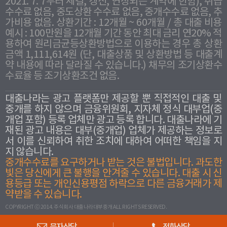
2021. 7. 7부터 체결, 갱신, 연장되는 계약에 한함), 취급
수수료 없음, 중도상환 수수료 없음, 중개수수료 없음, 추
가비용 없음. 상환기간 : 12개월 ~ 60개월 / 총 대출 비용
예시 : 100만원을 12개월 기간 동안 최대 금리 연20% 적
용하여 원리금균등상환방법으로 이용하는 경우 총 상환
금액 1,111,614원 (단, 대출상품 및 상환방법 등 대출계
약 내용에 따라 달라질 수 있습니다.) 채무의 조기상환수
수료율 등 조기상환조건 없음.
대출나라는 광고 플랫폼만 제공할 뿐 직접적인 대출 및
중개를 하지 않으며 금융위원회, 지자체 정식 대부업(중
개업 포함) 등록 업체만 광고 등록 합니다. 대출나라에 기
재된 광고 내용은 대부(중개업) 업체가 제공하는 정보로
서 이를 신뢰하여 취한 조치에 대하여 어떠한 책임을 지
지 않습니다.
중개수수료를 요구하거나 받는 것은 불법입니다. 과도한
빛은 당신에게 큰 불행을 안겨줄 수 있습니다. 대출 시 신
용등급 또는 개인신용평점 하락으로 다른 금융거래가 제
약받을 수 있습니다.
COPYRIGHT ⓒ 2014. 주식회사 대출나라대부중개 ALL RIGHTS RESERVED.
문자상담
전화상담