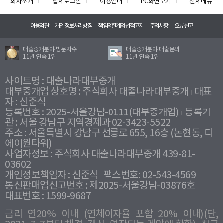
회사소개
업체로그인
이용안내
PC화면보기
전체메뉴
이용약관
개인정보처리방침
책임의한계와법적고지
주의사항
오류신고
대출중개분야 방문자수
대출중개분야 대출문의
11년 연속 1위
11년 연속 1위
사이트명 : 대출나라대부중개
대부중개업 상호명 : 주식회사 대출나라대부중개
대표
자 : 신준식
등록번호 : 2025-서울강남-0111(대부중개업)
등록기
관 : 서울 강남구 지역경제과 02-3423-5522
주소 : 서울특별시 강남구 선릉로 655, 16층 (논현동, 디
에이원타워)
사업자정보 : 주식회사 대출나라대부중개 439-81-
03602
개인정보책임자 : 신준식
팩스번호: 02-543-4569
통신판매업신고번호 : 제2025-서울강남-03876호
대표번호 : 1599-9687
금리 연20% 이내 (연체이자율 포함 20% 이내)(단,