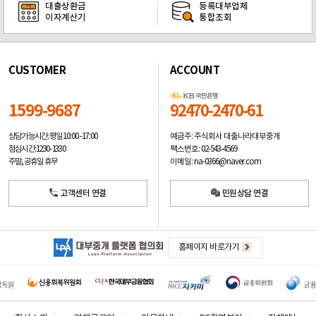
대출상환금
등록대부업체
이자계산기
통합조회
CUSTOMER
ACCOUNT
1599-9687
92470-2470-61
예금주: 주식회사 대출나라대부중개
상담가능시간: 평일
10:00 -17:00
팩스번호: 02-543-4569
점심시간: 12:30 - 13:30
이메일: na-0366@naver.com
주말, 공휴일 휴무
고객센터 연결
민원상담 연결
홈페이지 바로가기