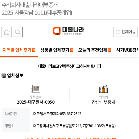
주식회사대출나라대부중개
2025-서울강남-0111(대부중개업)
전체메뉴
지역별 업체찾기
상품별 업체찾기
오늘의 추천업체
사기번호검
대출나라 보고 연락주셨다고 하시면 됩니다
업체정보
등록번호
업체명
2025-대구달서-0050
강남대부중개
등록기관
대구 달서구 경제과 053-667-2642
영업소
대구광역시 달서구 두류공원로 242, 7층 701-138호 (두류동)