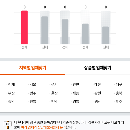
0
0
0
0
0
전체
전체
전체
전체
전체
지역별 업체찾기
상품별 업체찾기
전체
서울
경기
인천
대전
대구
부산
광주
울산
세종
강원
충북
충남
전북
전남
경북
경남
제주
대출나라에 광고 중인 등록업체마다 기준과 상품, 금리, 상환기간이 모두 다르기 때
문에
여러 업체와 상담해보시는게 유리
합니다.