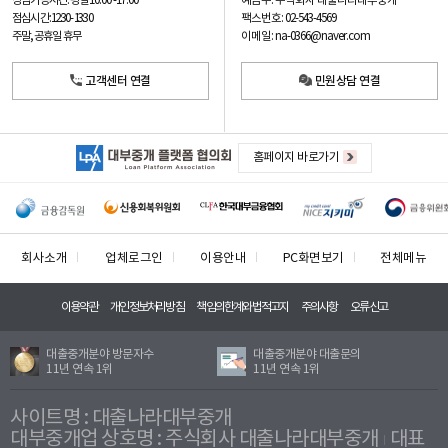
예금주: 주식회사 대출나라대부중개
상담가능시간: 평일
10:00 -17:00
팩스번호: 02-543-4569
점심시간: 12:30 - 13:30
이메일: na-0366@naver.com
주말, 공휴일 휴무
고객센터 연결
민원상담 연결
홈페이지 바로가기
회사소개
업체로그인
이용안내
PC화면보기
전체메뉴
이용약관
개인정보처리방침
책임의한계와법적고지
주의사항
오류신고
대출중개분야 방문자수
대출중개분야 대출문의
11년 연속 1위
11년 연속 1위
사이트명 : 대출나라대부중개
대부중개업 상호명 : 주식회사 대출나라대부중개
대표