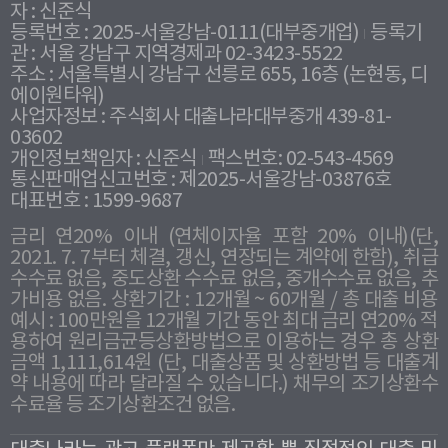
자 : 신준식
등록번호 : 2025-서울강남-0111(대부중개업)
등록기
관 : 서울 강남구 지역경제과 02-3423-5522
주소 : 서울특별시 강남구 선릉로 655, 16층 (논현동, 디
에이원타워)
사업자정보 : 주식회사 대출나라대부중개 439-81-
03602
개인정보책임자 : 신준식
팩스번호: 02-543-4569
통신판매업신고번호 : 제2025-서울강남-03876호
대표번호 : 1599-9687
금리 연20% 이내 (연체이자율 포함 20% 이내)(단,
2021. 7. 7부터 체결, 갱신, 연장되는 계약에 한함), 취급
수수료 없음, 중도상환 수수료 없음, 중개수수료 없음, 추
가비용 없음. 상환기간 : 12개월 ~ 60개월 / 총 대출 비용
예시 : 100만원을 12개월 기간 동안 최대 금리 연20% 적
용하여 원리금균등상환방법으로 이용하는 경우 총 상환
금액 1,111,614원 (단, 대출상품 및 상환방법 등 대출계
약 내용에 따라 달라질 수 있습니다.) 채무의 조기상환수
수료율 등 조기상환조건 없음.