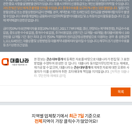
관한 중요 사항을 설명받을 권리가 있습니다. 대 출 시 귀하의 신용등급 또는 개인신용평점이 하락할 수 있습니다.
과도한 빚은 당신 에게 큰 불행을 안겨줄 수 있습니다. 중개수수료를 요구하거나 받는 것은 불법입니다.
일정 기간
분할상환금 또는 분할상환원리금이 연체될 경우, 계약만료 기한 도래전 모든 원리금을 변제해야할 의무가 발생
할 수 있습니다. 대부중개업체는 금융회사의 업무위탁을 받아 대출모집 및 소개 등의 섭외 활동을 돕습니다. 단, 실
제 계약체결의 권한은 없습니다.
금리 연20% 이내 (연체이자율 포함 20% 이내) (단, 2021. 7. 7부터 체결, 갱신, 연장되는 계 약에 한함), 취급수수료
없음, 중도상환 수수료 없음, 중개수수료 없음, 추가비용 없음. 상환기간 : 12개월 ~ 60개월 / 총 대출 비용 예시 : 100
만원을 12개월 기간 동안 최대 금 리 연20% 적용하여 원리금균등상환방법으로 이용하는 경우 총 상환금액
1,111,614원 (단, 대출상품 및 상환방법 등 대출계약 내용에 따라 달라질 수 있습니다.) 채무의 조기 상환수수료율
등 조기상환조건 없음.
본 정보는
큰손대부중개
에 등록한 자료를 바탕으로 대출나라가 편집 및 그 표현
방법을 수정하여 완성한 것 입니다. 대출나라 동의없이무단전재 또는 재배포,
재가공 할 수 없으며, 대출나라는
큰손대부중개
에 게재한 자료에 대한 오류와 사
용자가 이를 신뢰하여 취한 조치에대해 책임을 지지않습니다.
[저작권 대출나
라. 무단전재-재배포 금지]
목록
지역별 업체찾기에서
최근 7일
기준으로
전체
지역이 가장 클릭수가 많았어요!