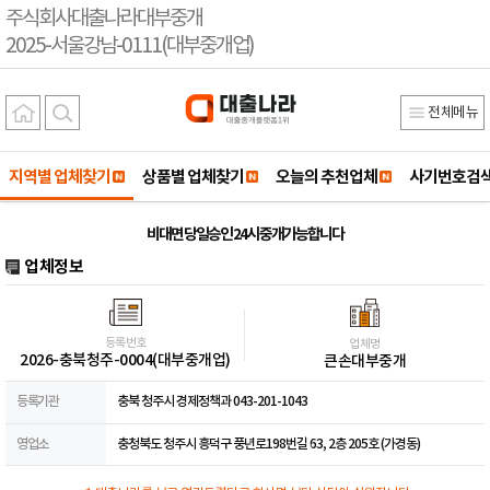
주식회사대출나라대부중개
2025-서울강남-0111(대부중개업)
전체메뉴
지역별 업체찾기
상품별 업체찾기
오늘의 추천업체
사기번호검
비대면 당일승인 24시 중개가능합니다
업체정보
등록번호
업체명
2026-충북청주-0004(대부중개업)
큰손대부중개
등록기관
충북 청주시 경제정책과 043-201-1043
영업소
충청북도 청주시 흥덕구 풍년로198번길 63, 2층 205호 (가경동)