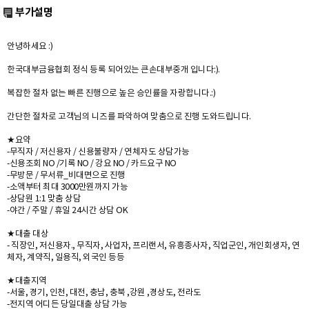
부가설명
안녕하세요 :)
한국대부금융협회 정식 등록 되어있는 큰손대부중개 입니다:).
복잡한 절차 없는 빠른 진행으로 높은 승인률을 자랑합니다.:)
간단한 절차로 고객님의 니즈를 파악하여 맞춤으로 진행 도와드립니다.
★요약
-무직자 / 저신용자 / 신용불량자 / 연체자도 상담가능
-신용조회 NO /기록 NO / 강요 NO / 카드요구 NO
-무방문 / 무서류_비대면으로 진행
-소액부터 최대 3000만원까지 가능
-상담원 1:1 맞춤 상담
-야간 / 주말 / 휴일 24시간 상담 OK
★대출 대상
- 직장인, 저신용자., 무직자, 사업자, 프리랜서, 유흥종사자, 직업군인, 개인회생자, 연
체자, 계약직, 일용직, 외국인 등등
★대출지역
-서울, 경기, 인천, 대전, 충남, 충북 ,강원 ,경상도, 전라도
-전지역 어디든 당일대출 상담 가능