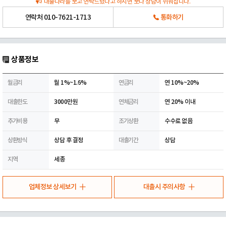
대출나라를 보고 연락드렸다고 하시면 보다 상담이 쉬워집니다.
연락처
010-7621-1713
통화하기
상품정보
월금리
월 1%~1.6%
연금리
연 10%~20%
대출한도
3000만원
연체금리
연 20% 이내
추가비용
무
조기상환
수수료 없음
상환방식
상담 후 결정
대출기간
상담
지역
세종
업체정보 상세보기
대출시 주의사항