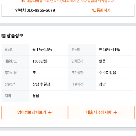
대출나라를 보고 연락드렸다고 하시면 보다 상담이 쉬워집니다.
연락처
010-8866-6679
통화하기
상품정보
월금리
월 1%~1.6%
연금리
연 10%~11%
대출한도
1000만원
연체금리
없음
추가비용
무
조기상환
수수료 없음
상환방식
상담 후 결정
대출기간
상담
지역
경남
업체정보 상세보기
대출시 주의사항