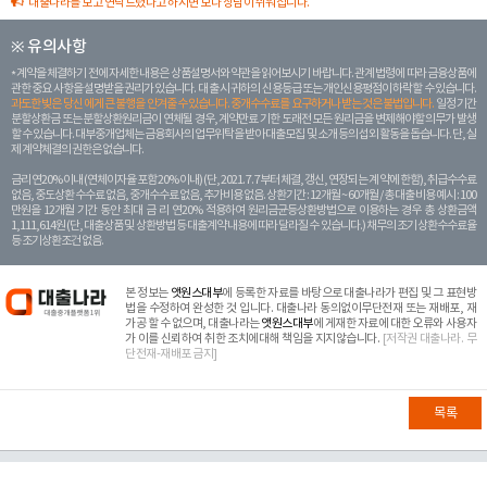
대출나라를 보고 연락드렸다고 하시면 보다 상담이 쉬워집니다.
※ 유의사항
계약을 체결하기 전에 자세한 내용은 상품설명서와 약관을 읽어보시기 바랍니다. 관계 법령에 따라 금융상품에
관한 중요 사항을 설명받을 권리가 있습니다. 대 출 시 귀하의 신용등급 또는 개인신용평점이 하락할 수 있습니다.
과도한 빚은 당신 에게 큰 불행을 안겨줄 수 있습니다. 중개수수료를 요구하거나 받는 것은 불법입니다.
일정 기간
분할상환금 또는 분할상환원리금이 연체될 경우, 계약만료 기한 도래전 모든 원리금을 변제해야할 의무가 발생
할 수 있습니다. 대부중개업체는 금융회사의 업무위탁을 받아 대출모집 및 소개 등의 섭외 활동을 돕습니다. 단, 실
제 계약체결의 권한은 없습니다.
금리 연20% 이내 (연체이자율 포함 20% 이내) (단, 2021. 7. 7부터 체결, 갱신, 연장되는 계 약에 한함), 취급수수료
없음, 중도상환 수수료 없음, 중개수수료 없음, 추가비용 없음. 상환기간 : 12개월 ~ 60개월 / 총 대출 비용 예시 : 100
만원을 12개월 기간 동안 최대 금 리 연20% 적용하여 원리금균등상환방법으로 이용하는 경우 총 상환금액
1,111,614원 (단, 대출상품 및 상환방법 등 대출계약 내용에 따라 달라질 수 있습니다.) 채무의 조기 상환수수료율
등 조기상환조건 없음.
본 정보는
앳원스대부
에 등록한 자료를 바탕으로 대출나라가 편집 및 그 표현방
법을 수정하여 완성한 것 입니다. 대출나라 동의없이무단전재 또는 재배포, 재
가공 할 수 없으며, 대출나라는
앳원스대부
에 게재한 자료에 대한 오류와 사용자
가 이를 신뢰하여 취한 조치에대해 책임을 지지않습니다.
[저작권 대출나라. 무
단전재-재배포 금지]
목록