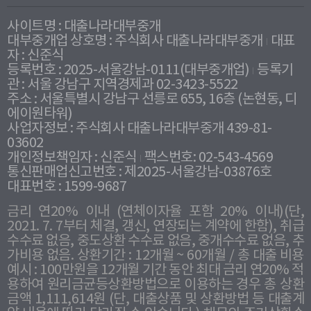
사이트명 : 대출나라대부중개
대부중개업 상호명 : 주식회사 대출나라대부중개
대표
자 : 신준식
등록번호 : 2025-서울강남-0111(대부중개업)
등록기
관 : 서울 강남구 지역경제과 02-3423-5522
주소 : 서울특별시 강남구 선릉로 655, 16층 (논현동, 디
에이원타워)
사업자정보 : 주식회사 대출나라대부중개 439-81-
03602
개인정보책임자 : 신준식
팩스번호: 02-543-4569
통신판매업신고번호 : 제2025-서울강남-03876호
대표번호 : 1599-9687
금리 연20% 이내 (연체이자율 포함 20% 이내)(단,
2021. 7. 7부터 체결, 갱신, 연장되는 계약에 한함), 취급
수수료 없음, 중도상환 수수료 없음, 중개수수료 없음, 추
가비용 없음. 상환기간 : 12개월 ~ 60개월 / 총 대출 비용
예시 : 100만원을 12개월 기간 동안 최대 금리 연20% 적
용하여 원리금균등상환방법으로 이용하는 경우 총 상환
금액 1,111,614원 (단, 대출상품 및 상환방법 등 대출계