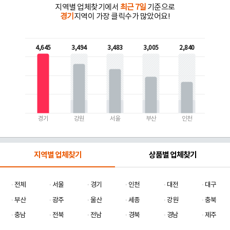
지역별 업체찾기에서
최근 7일
기준으로
경기
지역이 가장 클릭수가 많았어요!
4,645
3,494
3,483
3,005
2,840
경기
강원
서울
부산
인천
지역별 업체찾기
상품별 업체찾기
전체
서울
경기
인천
대전
대구
부산
광주
울산
세종
강원
충북
충남
전북
전남
경북
경남
제주