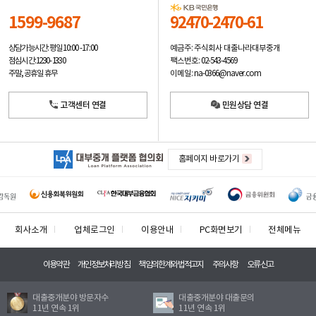
1599-9687
92470-2470-61
예금주: 주식회사 대출나라대부중개
상담가능시간: 평일
10:00 -17:00
팩스번호: 02-543-4569
점심시간: 12:30 - 13:30
이메일: na-0366@naver.com
주말, 공휴일 휴무
고객센터 연결
민원상담 연결
홈페이지 바로가기
회사소개
업체로그인
이용안내
PC화면보기
전체메뉴
이용약관
개인정보처리방침
책임의한계와법적고지
주의사항
오류신고
대출중개분야 방문자수
대출중개분야 대출문의
11년 연속 1위
11년 연속 1위