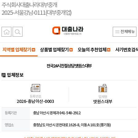
주식회사대출나라대부중개
2025-서울강남-0111(대부중개업)
전체메뉴
지역별 업체찾기
상품별 업체찾기
오늘의 추천업체
사기번호검
전국24시 친절상담 앳원스대부
업체정보
등록번호
업체명
2026-충남아산-0003
앳원스대부
등록기관
충남 아산시 경제과 041-540-2912
영업소
충청남도 아산시 온천대로 1626-8, 이동 A 101호 (풍기동)