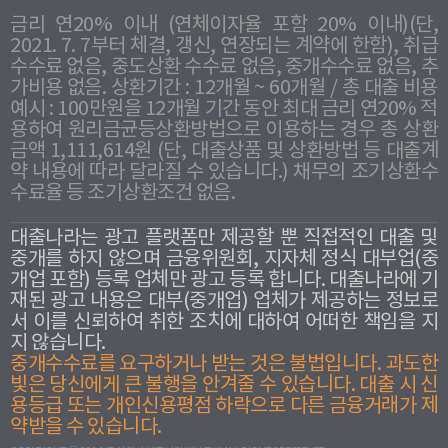
금리 연20% 이내 (연체이자율 포함 20% 이내)(단,
2021. 7. 7부터 체결, 갱신, 연장되는 계약에 한함), 취급
수수료 없음, 중도상환 수수료 없음, 중개수수료 없음, 추
가비용 없음. 상환기간 : 12개월 ~ 60개월 / 총 대출 비용
예시 : 100만원을 12개월 기간 동안 최대 금리 연20% 적
용하여 원리금균등상환방법으로 이용하는 경우 총 상환
금액 1,111,614원 (단, 대출상품 및 상환방법 등 대출계
약 내용에 따라 달라질 수 있습니다.) 채무의 조기상환수
수료율 등 조기상환조건 없음.
대출나라는 광고 플랫폼만 제공할 뿐 직접적인 대출 및
중개를 하지 않으며 금융위원회, 지자체 정식 대부업(중
개업 포함) 등록 업체만 광고 등록 합니다. 대출나라에 기
재된 광고 내용은 대부(중개업) 업체가 제공하는 정보로
서 이를 신뢰하여 취한 조치에 대하여 어떠한 책임을 지
지 않습니다.
중개수수료를 요구하거나 받는 것은 불법입니다. 과도한
빛은 당신에게 큰 불행을 안겨줄 수 있습니다. 대출 시 신
용등급 또는 개인신용평점 하락으로 다른 금융거래가 제
약받을 수 있습니다.