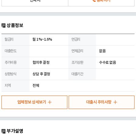
연락처
통화하기
상품정보
월금리
월 1%~1.6%
연금리
대출한도
연체금리
없음
추가비용
협의후 결정
조기상환
수수료 없음
상환방식
상담 후 결정
대출기간
지역
전체
업체정보 상세보기
대출시 주의사항
부가설명