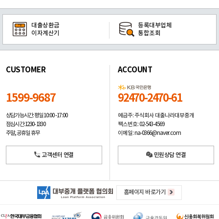
대출상환금
등록대부업체
이자계산기
통합조회
CUSTOMER
ACCOUNT
1599-9687
92470-2470-61
예금주: 주식회사 대출나라대부중개
상담가능시간: 평일
10:00 -17:00
팩스번호: 02-543-4569
점심시간: 12:30 - 13:30
이메일: na-0366@naver.com
주말, 공휴일 휴무
고객센터 연결
민원상담 연결
홈페이지 바로가기