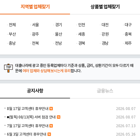
지역별 업체찾기
상품별 업체찾기
전체
서울
경기
인천
대전
대구
부산
광주
울산
세종
강원
충북
충남
전북
전남
경북
경남
제주
대출나라에 광고 중인 등록업체마다 기준과 상품, 금리, 상환기간이 모두 다르기 때
문에
여러 업체와 상담해보시는게 유리
합니다.
공지사항
금융뉴스
8월 17일 고객센터 휴무안내
2026. 08. 07
■(필독) 08/13(목) 서버 점검 안내
2026. 08. 07
7월 17일 고객센터 휴무안내
2026. 07. 13
6월 3일 고객센터 휴무안내
2026. 05. 26