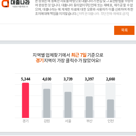
본 정보는
에 등록한 자료를 바탕으로 대출나라가 편집 및 그 표현방법을 수정하
여 완성한 것 입니다. 대출나라 동의없이무단전재 또는 재배포, 재가공 할 수 없
으며, 대출나라는
에 게재한 자료에 대한 오류와 사용자가 이를 신뢰하여 취한
조치에대해 책임을 지지않습니다.
[저작권 대출나라. 무단전재-재배포 금지]
목록
지역별 업체찾기에서
최근 7일
기준으로
경기
지역이 가장 클릭수가 많았어요!
5,344
4,030
3,739
3,397
2,660
경기
강원
서울
부산
인천