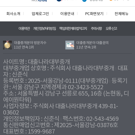
회사소개
업체로그인
이용안내
PC화면보기
전체메뉴
이용약관
개인정보처리방침
책임의한계와법적고지
주의사항
오류신고
대출중개분야 방문자수
대출중개분야 대출문의
11년 연속 1위
11년 연속 1위
사이트명 : 대출나라대부중개
대부중개업 상호명 : 주식회사 대출나라대부중개
대표
자 : 신준식
등록번호 : 2025-서울강남-0111(대부중개업)
등록기
관 : 서울 강남구 지역경제과 02-3423-5522
주소 : 서울특별시 강남구 선릉로 655, 16층 (논현동, 디
에이원타워)
사업자정보 : 주식회사 대출나라대부중개 439-81-
03602
개인정보책임자 : 신준식
팩스번호: 02-543-4569
통신판매업신고번호 : 제2025-서울강남-03876호
대표번호 : 1599-9687