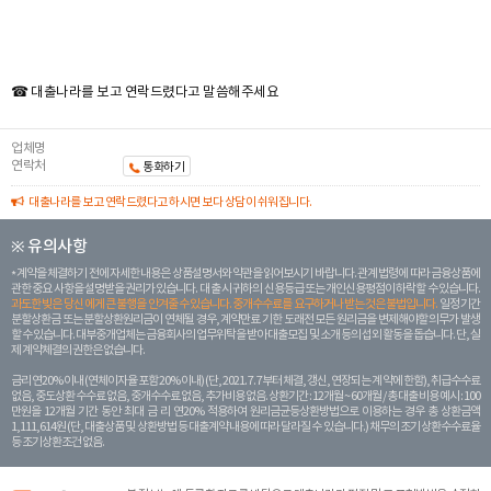
☎ 대출나라를 보고 연락드렸다고 말씀해주세요
업체명
연락처
통화하기
대출나라를 보고 연락드렸다고 하시면 보다 상담이 쉬워집니다.
※ 유의사항
계약을 체결하기 전에 자세한 내용은 상품설명서와 약관을 읽어보시기 바랍니다. 관계 법령에 따라 금융상품에
관한 중요 사항을 설명받을 권리가 있습니다. 대 출 시 귀하의 신용등급 또는 개인신용평점이 하락할 수 있습니다.
과도한 빚은 당신 에게 큰 불행을 안겨줄 수 있습니다. 중개수수료를 요구하거나 받는 것은 불법입니다.
일정 기간
분할상환금 또는 분할상환원리금이 연체될 경우, 계약만료 기한 도래전 모든 원리금을 변제해야할 의무가 발생
할 수 있습니다. 대부중개업체는 금융회사의 업무위탁을 받아 대출모집 및 소개 등의 섭외 활동을 돕습니다. 단, 실
제 계약체결의 권한은 없습니다.
금리 연20% 이내 (연체이자율 포함 20% 이내) (단, 2021. 7. 7부터 체결, 갱신, 연장되는 계 약에 한함), 취급수수료
없음, 중도상환 수수료 없음, 중개수수료 없음, 추가비용 없음. 상환기간 : 12개월 ~ 60개월 / 총 대출 비용 예시 : 100
만원을 12개월 기간 동안 최대 금 리 연20% 적용하여 원리금균등상환방법으로 이용하는 경우 총 상환금액
1,111,614원 (단, 대출상품 및 상환방법 등 대출계약 내용에 따라 달라질 수 있습니다.) 채무의 조기 상환수수료율
등 조기상환조건 없음.