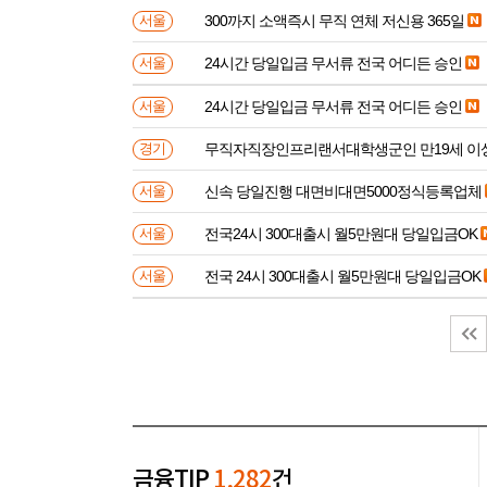
300까지 소액즉시 무직 연체 저신용 365일
서울
24시간 당일입금 무서류 전국 어디든 승인
서울
24시간 당일입금 무서류 전국 어디든 승인
서울
무직자직장인프리랜서대학생군인 만
경기
신속 당일진행 대면비대면5000정식등록업체
서울
전국24시 300대출시 월5만원대 당일입금OK
서울
전국 24시 300대출시 월5만원대 당일입금OK
서울
금융TIP
1,282
건