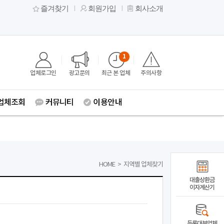
즐겨찾기
회원가입
회사소개
1
업체로그인
광고문의
최근 본 업체
주의사항
업체조회
커뮤니티
이용안내
HOME
>
지역별 업체찾기
대출상환금
이자계산기
등록대부업체