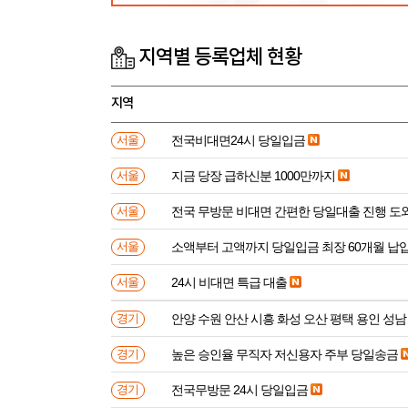
지역별 등록업체 현황
지역
전국비대면24시 당일입금
서울
지금 당장 급하신분 1000만까지
서울
전국 무방문 비대면 간편한 당일대출 진행 
서울
소액부터 고액까지 당일입금 최장 60개월 납
서울
24시 비대면 특급 대출
서울
안양 수원 안산 시흥 화성 오산 평택 용인 성남
경기
높은 승인율 무직자 저신용자 주부 당일송금
경기
전국무방문 24시 당일입금
경기