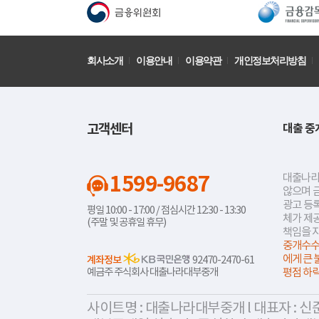
회사소개
이용안내
이용약관
개인정보처리방침
고객센터
대출 중
1599-9687
대출나라
않으며 
광고 등록
평일 10:00 - 17:00 / 점심시간 12:30 - 13:30
체가 제
(주말 및 공휴일 휴무)
책임을 
중개수수
에게 큰 
계좌정보
92470-2470-61
예금주 주식회사 대출나라대부중개
평점 하
사이트명 : 대출나라대부중개 l 대표자 : 신준식