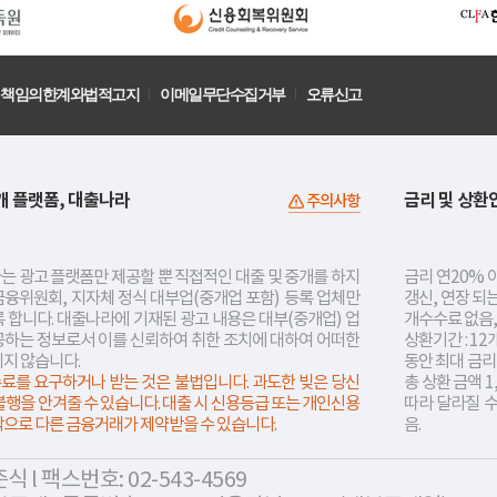
책임의한계와법적고지
이메일무단수집거부
오류신고
개 플랫폼, 대출나라
금리 및 상환
주의사항
는 광고 플랫폼만 제공할 뿐 직접적인 대출 및 중개를 하지
금리 연20% 이
금융위원회, 지자체 정식 대부업(중개업 포함) 등록 업체만
갱신, 연장 되
 합니다. 대출나라에 기재된 광고 내용은 대부(중개업) 업
개수수료 없음,
공하는 정보로서 이를 신뢰하여 취한 조치에 대하여 어떠한
상환기간 : 12
지지 않습니다.
동안 최대 금
료를 요구하거나 받는 것은 불법입니다. 과도한 빚은 당신
총 상환 금액 1
불행을 안겨줄 수 있습니다. 대출 시 신용등급 또는 개인신용
따라 달라질 
락으로 다른 금융거래가 제약받을 수 있습니다.
음.
 l 팩스번호: 02-543-4569