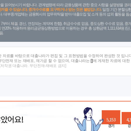
을 읽어보시기 바랍니다. 관계법령에 따라 금융상품에 관한 중요 사항을 설명받을 권리
안겨줄 수 있습니다. 중개수수료를 요구하거나 받는 것은 불법입니다.
일정 기간 분할상환
. 대부중개업체는 금융회사의 업무위탁을 받아 대출모집 및 소개 등의 섭외 활동을 돕습
. 7. 7부터 체결, 갱신, 연장되는 계약에 한함), 취급수수료 없음, 중도상환 수수료 없음, 중개
금리 연20% 적용하여 원리금균등상환방법으로 이용하는 경우 총 상환금액 1,111,614원 
음.
한 자료를 바탕으로 대출나라가 편집 및 그 표현방법을 수정하여 완성한 것 입니다
단전재 또는 재배포, 재가공 할 수 없으며, 대출나라는
[]
에 게재한 자료에 대한
[저작권 대출나라. 무단전재-재배포 금지]
많았어요!
5,153
4,
경기
강