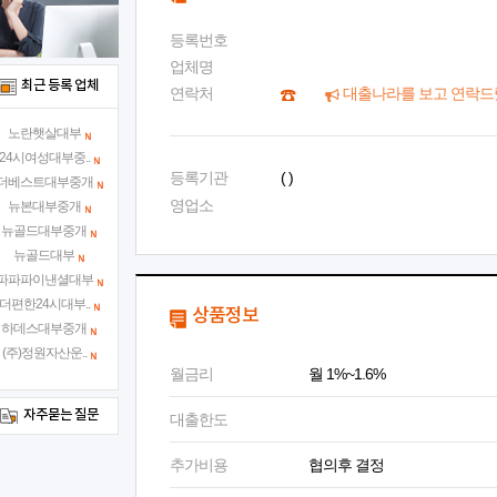
등록번호
업체명
최근 등록 업체
연락처
대출나라를 보고 연락드
노란햇살대부
24시여성대부중..
등록기관
( )
더베스트대부중개
영업소
뉴본대부중개
뉴골드대부중개
뉴골드대부
파파파이낸셜대부
더편한24시대부..
상품정보
하데스대부중개
(주)정원자산운..
월금리
월 1%~1.6%
자주묻는 질문
대출한도
추가비용
협의후 결정