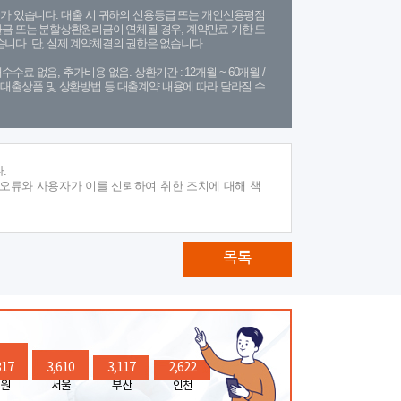
가 있습니다. 대출 시 귀하의 신용등급 또는 개인신용평점
금 또는 분할상환원리금이 연체될 경우, 계약만료 기한 도
니다. 단, 실제 계약체결의 권한은 없습니다.
수수료 없음, 추가비용 없음. 상환기간 : 12개월 ~ 60개월 /
(단, 대출상품 및 상환방법 등 대출계약 내용에 따라 달라질 수
.
 오류와 사용자가 이를 신뢰하여 취한 조치에 대해 책
목록
317
3,610
3,117
2,622
원
서울
부산
인천