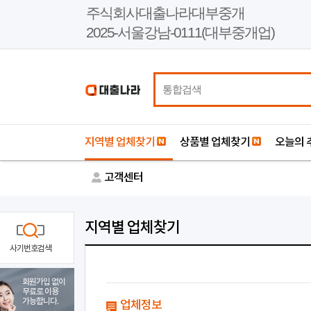
본
주식회사대출나라대부중개
문
2025-서울강남-0111(대부중개업)
바
로
가
기
지역별 업체찾기
상품별 업체찾기
오늘의 
고객센터
지역별 업체찾기
사기번호검색
회원가입 없이
무료로 이용
가능합니다.
업체정보