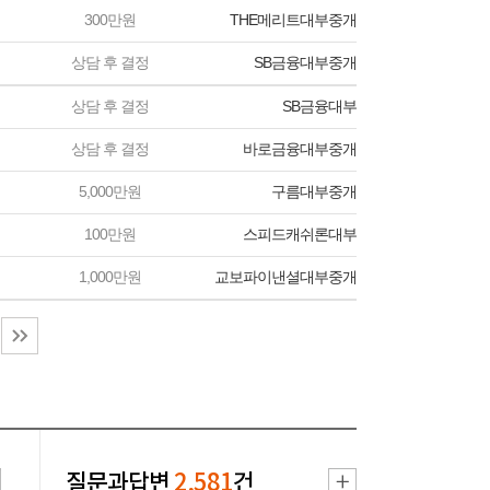
300만원
THE메리트대부중개
상담 후 결정
SB금융대부중개
상담 후 결정
SB금융대부
상담 후 결정
바로금융대부중개
5,000만원
구름대부중개
100만원
스피드캐쉬론대부
1,000만원
교보파이낸셜대부중개
질문과답변
2,581
건