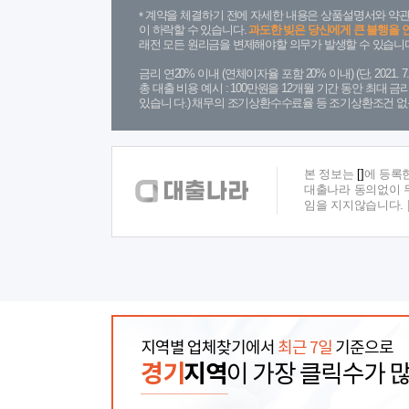
계약을 체결하기 전에 자세한 내용은 상품설명서와 약관
이 하락할 수 있습니다.
과도한 빚은 당신에게 큰 불행을 
래전 모든 원리금을 변제해야할 의무가 발생할 수 있습니다
금리 연20% 이내 (연체이자율 포함 20% 이내) (단, 2021
총 대출 비용 예시 : 100만원을 12개월 기간 동안 최대 
있습니 다.) 채무의 조기상환수수료율 등 조기상환조건 없
본 정보는
[]
에 등록
대출나라 동의없이 무
임을 지지않습니다.
지역별 업체찾기에서
최근 7일
기준으로
경기
지역
이 가장 클릭수가 