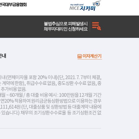
불법추심으로 피해발생시
채무자대리인 신청하세요
안내
이자계산기
내 (연체이자율 포함 20% 이내)(단, 2021. 7. 7부터 체결,
는 계약에 한함), 취급수수료 없음, 중도상환 수수료 없음, 중
 추가비용 없음.
개월 ~ 60개월 / 총 대출 비용 예시 : 100만원을 12개월 기간
리 연20% 적용하여 원리금균등상환방법으로 이용하는 경우
,111,614원 (단, 대출상품 및 상환방법 등 대출계약 내용에
수 있습니다.) 채무의 조기상환수수료율 등 조기상환조건 없