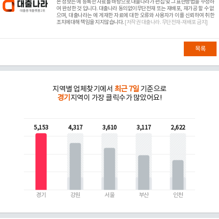
본 정보는
에 등록한 자료를 바탕으로 대출나라가 편집 및 그 표현방법을 수정하
여 완성한 것 입니다. 대출나라 동의없이무단전재 또는 재배포, 재가공 할 수 없
으며, 대출나라는
에 게재한 자료에 대한 오류와 사용자가 이를 신뢰하여 취한
조치에대해 책임을 지지않습니다.
[저작권 대출나라. 무단전재-재배포 금지]
목록
지역별 업체찾기에서
최근 7일
기준으로
경기
지역이 가장 클릭수가 많았어요!
5,153
4,317
3,610
3,117
2,622
경기
강원
서울
부산
인천