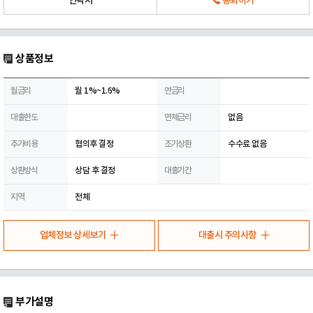
연락처
통화하기
상품정보
월금리
월 1%~1.6%
연금리
대출한도
연체금리
없음
추가비용
협의후 결정
조기상환
수수료 없음
상환방식
상담 후 결정
대출기간
지역
전체
업체정보 상세보기
대출시 주의사항
부가설명