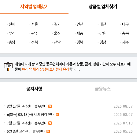
지역별 업체찾기
상품별 업체찾기
전체
서울
경기
인천
대전
대구
부산
광주
울산
세종
강원
충북
충남
전북
전남
경북
경남
제주
대출나라에 광고 중인 등록업체마다 기준과 상품, 금리, 상환기간이 모두 다르기 때
문에
여러 업체와 상담해보시는게 유리
합니다.
공지사항
금융뉴스
8월 17일 고객센터 휴무안내
2026. 08. 07
■(필독) 08/13(목) 서버 점검 안내
2026. 08. 07
7월 17일 고객센터 휴무안내
2026. 07. 13
6월 3일 고객센터 휴무안내
2026. 05. 26