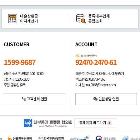
대출상환금
등록대부업체
이자계산기
통합조회
CUSTOMER
ACCOUNT
1599-9687
92470-2470-61
예금주: 주식회사 대출나라대부중개
상담가능시간: 평일
10:00 -17:00
팩스번호: 02-543-4569
점심시간: 12:30 - 13:30
이메일: na-0366@naver.com
주말, 공휴일 휴무
고객센터 연결
민원상담 연결
홈페이지 바로가기