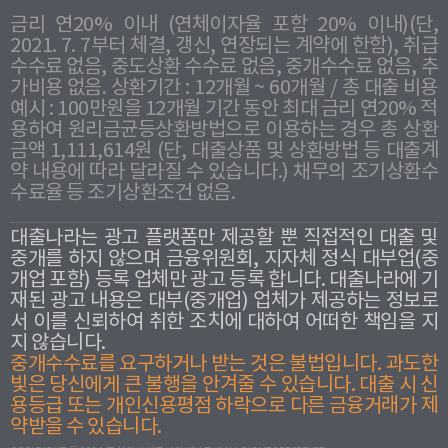
금리 연20% 이내 (연체이자율 포함 20% 이내)(단,
2021. 7. 7부터 체결, 갱신, 연장되는 계약에 한함), 취급
수수료 없음, 중도상환 수수료 없음, 중개수수료 없음, 추
가비용 없음. 상환기간 : 12개월 ~ 60개월 / 총 대출 비용
예시 : 100만원을 12개월 기간 동안 최대 금리 연20% 적
용하여 원리금균등상환방법으로 이용하는 경우 총 상환
금액 1,111,614원 (단, 대출상품 및 상환방법 등 대출계
약 내용에 따라 달라질 수 있습니다.) 채무의 조기상환수
수료율 등 조기상환조건 없음.
대출나라는 광고 플랫폼만 제공할 뿐 직접적인 대출 및
중개를 하지 않으며 금융위원회, 지자체 정식 대부업(중
개업 포함) 등록 업체만 광고 등록 합니다. 대출나라에 기
재된 광고 내용은 대부(중개업) 업체가 제공하는 정보로
서 이를 신뢰하여 취한 조치에 대하여 어떠한 책임을 지
지 않습니다.
중개수수료를 요구하거나 받는 것은 불법입니다. 과도한
빛은 당신에게 큰 불행을 안겨줄 수 있습니다. 대출 시 신
용등급 또는 개인신용평점 하락으로 다른 금융거래가 제
약받을 수 있습니다.