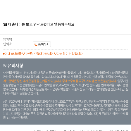
☎ 대출나라를 보고 연락드렸다고 말씀해주세요
업체명
연락처
통화하기
대출나라를 보고 연락드렸다고 하시면 보다 상담이 쉬워집니다.
※ 유의사항
계약을 체결하기 전에 자세한 내용은 상품설명서와 약관을 읽어보시기 바랍니다. 관계 법령에 따라 금융상품에
관한 중요 사항을 설명받을 권리가 있습니다. 대 출 시 귀하의 신용등급 또는 개인신용평점이 하락할 수 있습니다.
과도한 빚은 당신 에게 큰 불행을 안겨줄 수 있습니다. 중개수수료를 요구하거나 받는 것은 불법입니다.
일정 기간
분할상환금 또는 분할상환원리금이 연체될 경우, 계약만료 기한 도래전 모든 원리금을 변제해야할 의무가 발생
할 수 있습니다. 대부중개업체는 금융회사의 업무위탁을 받아 대출모집 및 소개 등의 섭외 활동을 돕습니다. 단, 실
제 계약체결의 권한은 없습니다.
금리 연20% 이내 (연체이자율 포함 20% 이내) (단, 2021. 7. 7부터 체결, 갱신, 연장되는 계 약에 한함), 취급수수료
없음, 중도상환 수수료 없음, 중개수수료 없음, 추가비용 없음. 상환기간 : 12개월 ~ 60개월 / 총 대출 비용 예시 : 100
만원을 12개월 기간 동안 최대 금 리 연20% 적용하여 원리금균등상환방법으로 이용하는 경우 총 상환금액
1,111,614원 (단, 대출상품 및 상환방법 등 대출계약 내용에 따라 달라질 수 있습니다.) 채무의 조기 상환수수료율
등 조기상환조건 없음.