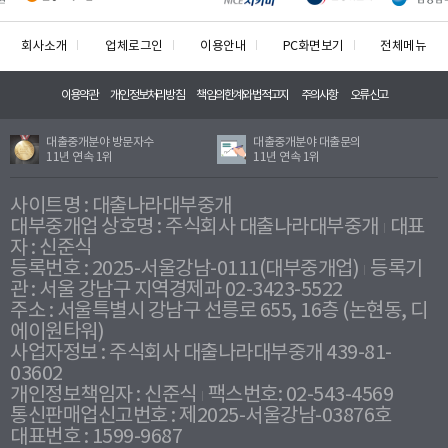
회사소개
업체로그인
이용안내
PC화면보기
전체메뉴
이용약관
개인정보처리방침
책임의한계와법적고지
주의사항
오류신고
대출중개분야 방문자수
대출중개분야 대출문의
11년 연속 1위
11년 연속 1위
사이트명 : 대출나라대부중개
대부중개업 상호명 : 주식회사 대출나라대부중개
대표
자 : 신준식
등록번호 : 2025-서울강남-0111(대부중개업)
등록기
관 : 서울 강남구 지역경제과 02-3423-5522
주소 : 서울특별시 강남구 선릉로 655, 16층 (논현동, 디
에이원타워)
사업자정보 : 주식회사 대출나라대부중개 439-81-
03602
개인정보책임자 : 신준식
팩스번호: 02-543-4569
통신판매업신고번호 : 제2025-서울강남-03876호
대표번호 : 1599-9687