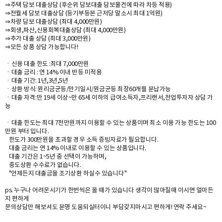
⇒주택 담보 대출상담 (후순위 담보대출 담보물건에 따라 차등 적용)
⇒전월세 담보 대출상담 (등기부등본 근저당 말소시 최대 1억원)
⇒차량 담보 대출상담 (최대 4,000만원)
⇒회생,파산,신용회복대출상담 (최대 4,000만원)
⇒추가 대출 상담 (최대 3,000만원)
⇒모든 상품 상담 가능합니다!
ㆍ신용 대출 한도 :최대 7,000만원
ㆍ대출 금리 : 연 14% 이내 반등 미적용
ㆍ대출 기간: 1년,3년,5년
ㆍ상환 방식: 원리금균등/만기일시/원금균등 최장60개월 분납가능
ㆍ대출 자격:만 19세 이상~만 65세 이하의 급여소득자,프리랜서,전업투자자 상담 가
능
ㆍ대출 한도는 최대 7천만원까지 이용할 수 있는 상품이며 최소 이용 가능 한도는 100
만원 부터 입니다.
한도가 300만원을 초과할 경우 소득 증빙자료가 필요합니다.
대출 금리는 연 14% 이내로 이용할 수 있는 상품입니다.
대출 기간은 1~5년 중 선택이 가능하며,
중도상환 수수료가 없습니다.
"언제든지 대출금을 조기상환 하실수 있습니다"
ps. 누구나 어려운시기가 한번씩은 올 때가 있습니다 생각이 많아질때 이시면 얼마든
지 편하게
문의상담만 해보셔도 분명 도움되실터이니 부담갖지마시고 편하게! 연락 주세요~