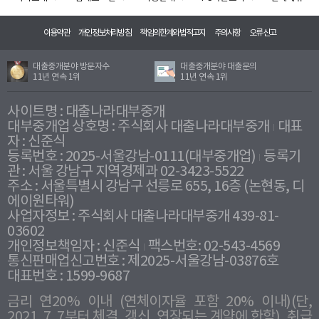
이용약관
개인정보처리방침
책임의한계와법적고지
주의사항
오류신고
대출중개분야 방문자수
대출중개분야 대출문의
11년 연속 1위
11년 연속 1위
사이트명 : 대출나라대부중개
대부중개업 상호명 : 주식회사 대출나라대부중개
대표
자 : 신준식
등록번호 : 2025-서울강남-0111(대부중개업)
등록기
관 : 서울 강남구 지역경제과 02-3423-5522
주소 : 서울특별시 강남구 선릉로 655, 16층 (논현동, 디
에이원타워)
사업자정보 : 주식회사 대출나라대부중개 439-81-
03602
개인정보책임자 : 신준식
팩스번호: 02-543-4569
통신판매업신고번호 : 제2025-서울강남-03876호
대표번호 : 1599-9687
금리 연20% 이내 (연체이자율 포함 20% 이내)(단,
2021. 7. 7부터 체결, 갱신, 연장되는 계약에 한함), 취급