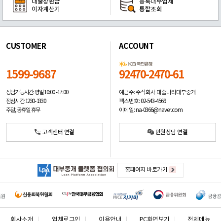
대출상환금
등록대부업체
이자계산기
통합조회
CUSTOMER
ACCOUNT
1599-9687
92470-2470-61
예금주: 주식회사 대출나라대부중개
상담가능시간: 평일
10:00 -17:00
팩스번호: 02-543-4569
점심시간: 12:30 - 13:30
이메일: na-0366@naver.com
주말, 공휴일 휴무
고객센터 연결
민원상담 연결
홈페이지 바로가기
회사소개
업체로그인
이용안내
PC화면보기
전체메뉴