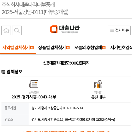
주식회사대출나라대부중개
2025-서울강남-0111(대부중개업)
전체메뉴
지역별 업체찾기
상품별 업체찾기
오늘의 추천업체
사기번호검
신용대출 최대한도 5000만원까지
업체정보
등록번호
업체명
2025-경기시흥-0043-대부
유진대부
등록기관
경기 시흥시 소상공인과 031-310-2274
영업소
경기도 시흥시 함송로 15, 화신프라자 201호 내의 252호 (정왕동)