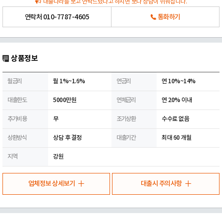
대출나라를 보고 연락드렸다고 하시면 보다 상담이 쉬워집니다.
연락처
010-7787-4605
통화하기
상품정보
월금리
월 1%~1.6%
연금리
연 10%~14%
대출한도
5000만원
연체금리
연 20% 이내
추가비용
무
조기상환
수수료 없음
상환방식
상담 후 결정
대출기간
최대 60 개월
지역
강원
업체정보 상세보기
대출시 주의사항