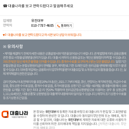
☎ 대출나라를 보고 연락드렸다고 말씀해주세요
업체명
유진대부
연락처
010-7787-4605
통화하기
대출나라를 보고 연락드렸다고 하시면 보다 상담이 쉬워집니다.
※ 유의사항
계약을 체결하기 전에 자세한 내용은 상품설명서와 약관을 읽어보시기 바랍니다. 관계 법령에 따라 금융상품에
관한 중요 사항을 설명받을 권리가 있습니다. 대 출 시 귀하의 신용등급 또는 개인신용평점이 하락할 수 있습니다.
과도한 빚은 당신 에게 큰 불행을 안겨줄 수 있습니다. 중개수수료를 요구하거나 받는 것은 불법입니다.
일정 기간
분할상환금 또는 분할상환원리금이 연체될 경우, 계약만료 기한 도래전 모든 원리금을 변제해야할 의무가 발생
할 수 있습니다. 대부중개업체는 금융회사의 업무위탁을 받아 대출모집 및 소개 등의 섭외 활동을 돕습니다. 단, 실
제 계약체결의 권한은 없습니다.
금리 연20% 이내 (연체이자율 포함 20% 이내) (단, 2021. 7. 7부터 체결, 갱신, 연장되는 계 약에 한함), 취급수수료
없음, 중도상환 수수료 없음, 중개수수료 없음, 추가비용 없음. 상환기간 : 12개월 ~ 60개월 / 총 대출 비용 예시 : 100
만원을 12개월 기간 동안 최대 금 리 연20% 적용하여 원리금균등상환방법으로 이용하는 경우 총 상환금액
1,111,614원 (단, 대출상품 및 상환방법 등 대출계약 내용에 따라 달라질 수 있습니다.) 채무의 조기 상환수수료율
등 조기상환조건 없음.
본 정보는
유진대부
에 등록한 자료를 바탕으로 대출나라가 편집 및 그 표현방법
을 수정하여 완성한 것 입니다. 대출나라 동의없이무단전재 또는 재배포, 재가
공 할 수 없으며, 대출나라는
유진대부
에 게재한 자료에 대한 오류와 사용자가
이를 신뢰하여 취한 조치에대해 책임을 지지않습니다.
[저작권 대출나라. 무단
전재-재배포 금지]