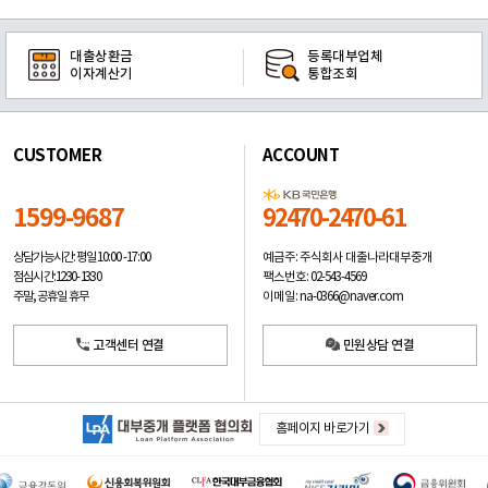
대출상환금
등록대부업체
이자계산기
통합조회
CUSTOMER
ACCOUNT
1599-9687
92470-2470-61
예금주: 주식회사 대출나라대부중개
상담가능시간: 평일
10:00 -17:00
팩스번호: 02-543-4569
점심시간: 12:30 - 13:30
이메일: na-0366@naver.com
주말, 공휴일 휴무
고객센터 연결
민원상담 연결
홈페이지 바로가기