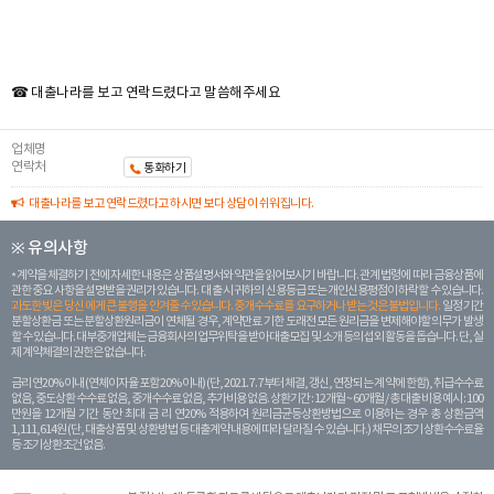
☎ 대출나라를 보고 연락드렸다고 말씀해주세요
업체명
연락처
통화하기
대출나라를 보고 연락드렸다고 하시면 보다 상담이 쉬워집니다.
※ 유의사항
계약을 체결하기 전에 자세한 내용은 상품설명서와 약관을 읽어보시기 바랍니다. 관계 법령에 따라 금융상품에
관한 중요 사항을 설명받을 권리가 있습니다. 대 출 시 귀하의 신용등급 또는 개인신용평점이 하락할 수 있습니다.
과도한 빚은 당신 에게 큰 불행을 안겨줄 수 있습니다. 중개수수료를 요구하거나 받는 것은 불법입니다.
일정 기간
분할상환금 또는 분할상환원리금이 연체될 경우, 계약만료 기한 도래전 모든 원리금을 변제해야할 의무가 발생
할 수 있습니다. 대부중개업체는 금융회사의 업무위탁을 받아 대출모집 및 소개 등의 섭외 활동을 돕습니다. 단, 실
제 계약체결의 권한은 없습니다.
금리 연20% 이내 (연체이자율 포함 20% 이내) (단, 2021. 7. 7부터 체결, 갱신, 연장되는 계 약에 한함), 취급수수료
없음, 중도상환 수수료 없음, 중개수수료 없음, 추가비용 없음. 상환기간 : 12개월 ~ 60개월 / 총 대출 비용 예시 : 100
만원을 12개월 기간 동안 최대 금 리 연20% 적용하여 원리금균등상환방법으로 이용하는 경우 총 상환금액
1,111,614원 (단, 대출상품 및 상환방법 등 대출계약 내용에 따라 달라질 수 있습니다.) 채무의 조기 상환수수료율
등 조기상환조건 없음.