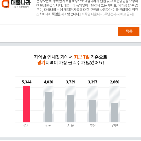
본 정보는
에 등록한 자료를 바탕으로 대출나라가 편집 및 그 표현방법을 수정하
여 완성한 것 입니다. 대출나라 동의없이무단전재 또는 재배포, 재가공 할 수 없
으며, 대출나라는
에 게재한 자료에 대한 오류와 사용자가 이를 신뢰하여 취한
조치에대해 책임을 지지않습니다.
[저작권 대출나라. 무단전재-재배포 금지]
목록
지역별 업체찾기에서
최근 7일
기준으로
경기
지역이 가장 클릭수가 많았어요!
5,344
4,030
3,739
3,397
2,660
경기
강원
서울
부산
인천