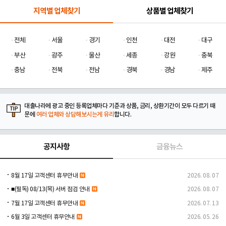
지역별 업체찾기
상품별 업체찾기
전체
서울
경기
인천
대전
대구
부산
광주
울산
세종
강원
충북
충남
전북
전남
경북
경남
제주
대출나라에 광고 중인 등록업체마다 기준과 상품, 금리, 상환기간이 모두 다르기 때
문에
여러 업체와 상담해보시는게 유리
합니다.
공지사항
금융뉴스
8월 17일 고객센터 휴무안내
2026. 08. 07
■(필독) 08/13(목) 서버 점검 안내
2026. 08. 07
7월 17일 고객센터 휴무안내
2026. 07. 13
6월 3일 고객센터 휴무안내
2026. 05. 26