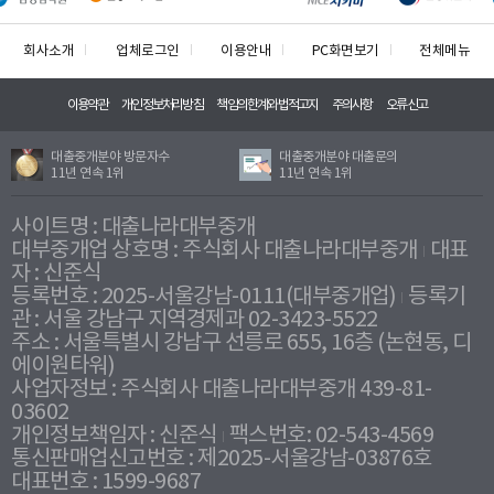
회사소개
업체로그인
이용안내
PC화면보기
전체메뉴
이용약관
개인정보처리방침
책임의한계와법적고지
주의사항
오류신고
대출중개분야 방문자수
대출중개분야 대출문의
11년 연속 1위
11년 연속 1위
사이트명 : 대출나라대부중개
대부중개업 상호명 : 주식회사 대출나라대부중개
대표
자 : 신준식
등록번호 : 2025-서울강남-0111(대부중개업)
등록기
관 : 서울 강남구 지역경제과 02-3423-5522
주소 : 서울특별시 강남구 선릉로 655, 16층 (논현동, 디
에이원타워)
사업자정보 : 주식회사 대출나라대부중개 439-81-
03602
개인정보책임자 : 신준식
팩스번호: 02-543-4569
통신판매업신고번호 : 제2025-서울강남-03876호
대표번호 : 1599-9687