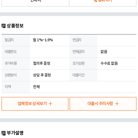
연락처
통화하기
상품정보
월금리
월 1%~1.6%
연금리
대출한도
연체금리
없음
추가비용
협의후 결정
조기상환
수수료 없음
상환방식
상담 후 결정
대출기간
지역
전체
업체정보 상세보기
대출시 주의사항
부가설명