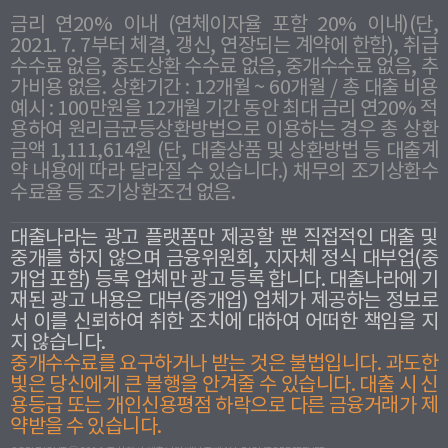
금리 연20% 이내 (연체이자율 포함 20% 이내)(단,
2021. 7. 7부터 체결, 갱신, 연장되는 계약에 한함), 취급
수수료 없음, 중도상환 수수료 없음, 중개수수료 없음, 추
가비용 없음. 상환기간 : 12개월 ~ 60개월 / 총 대출 비용
예시 : 100만원을 12개월 기간 동안 최대 금리 연20% 적
용하여 원리금균등상환방법으로 이용하는 경우 총 상환
금액 1,111,614원 (단, 대출상품 및 상환방법 등 대출계
약 내용에 따라 달라질 수 있습니다.) 채무의 조기상환수
수료율 등 조기상환조건 없음.
대출나라는 광고 플랫폼만 제공할 뿐 직접적인 대출 및
중개를 하지 않으며 금융위원회, 지자체 정식 대부업(중
개업 포함) 등록 업체만 광고 등록 합니다. 대출나라에 기
재된 광고 내용은 대부(중개업) 업체가 제공하는 정보로
서 이를 신뢰하여 취한 조치에 대하여 어떠한 책임을 지
지 않습니다.
중개수수료를 요구하거나 받는 것은 불법입니다. 과도한
빛은 당신에게 큰 불행을 안겨줄 수 있습니다. 대출 시 신
용등급 또는 개인신용평점 하락으로 다른 금융거래가 제
약받을 수 있습니다.