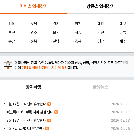
지역별 업체찾기
상품별 업체찾기
전체
서울
경기
인천
대전
대구
부산
광주
울산
세종
강원
충북
충남
전북
전남
경북
경남
제주
대출나라에 광고 중인 등록업체마다 기준과 상품, 금리, 상환기간이 모두 다르기 때
문에
여러 업체와 상담해보시는게 유리
합니다.
공지사항
금융뉴스
8월 17일 고객센터 휴무안내
2026. 08. 07
■(필독) 08/13(목) 서버 점검 안내
2026. 08. 07
7월 17일 고객센터 휴무안내
2026. 07. 13
6월 3일 고객센터 휴무안내
2026. 05. 26