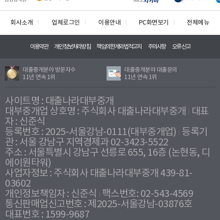
회사소개
업체로그인
이용안내
PC화면보기
전체메뉴
이용약관
개인정보처리방침
책임의한계와법적고지
주의사항
오류신고
대출중개분야 방문자수
대출중개분야 대출문의
11년 연속 1위
11년 연속 1위
사이트명 : 대출나라대부중개
대부중개업 상호명 : 주식회사 대출나라대부중개
대표
자 : 신준식
등록번호 : 2025-서울강남-0111(대부중개업)
등록기
관 : 서울 강남구 지역경제과 02-3423-5522
주소 : 서울특별시 강남구 선릉로 655, 16층 (논현동, 디
에이원타워)
사업자정보 : 주식회사 대출나라대부중개 439-81-
03602
개인정보책임자 : 신준식
팩스번호: 02-543-4569
통신판매업신고번호 : 제2025-서울강남-03876호
대표번호 : 1599-9687