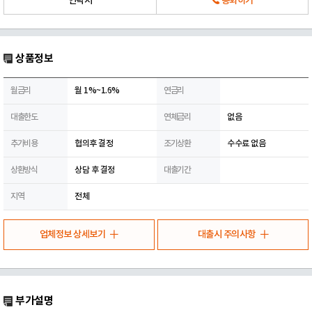
연락처
통화하기
상품정보
월금리
월 1%~1.6%
연금리
대출한도
연체금리
없음
추가비용
협의후 결정
조기상환
수수료 없음
상환방식
상담 후 결정
대출기간
지역
전체
업체정보 상세보기
대출시 주의사항
부가설명