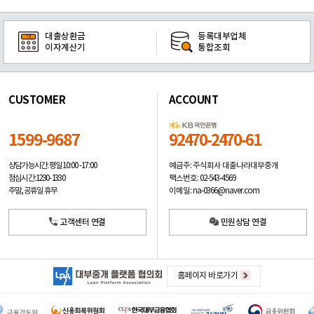
대출상환금
등록대부업체
이자계산기
통합조회
CUSTOMER
ACCOUNT
1599-9687
92470-2470-61
예금주: 주식회사 대출나라대부중개
상담가능시간: 평일
10:00 -17:00
팩스번호: 02-543-4569
점심시간: 12:30 - 13:30
이메일: na-0366@naver.com
주말, 공휴일 휴무
고객센터 연결
민원상담 연결
홈페이지 바로가기