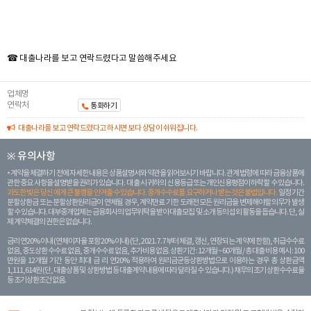
☎ 대출나라를 보고 연락드렸다고 말씀해주세요
업체명
연락처
통화하기
대출나라를 보고 연락드렸다고 하시면 보다 상담이 쉬워집니다.
※ 유의사항
계약을 체결하기 전에 자세한 내용은 상품설명서와 약관을 읽어보시기 바랍니다. 관계 법령에 따라 금융상품에
관한 중요 사항을 설명받을 권리가 있습니다. 대 출 시 귀하의 신용등급 또는 개인신용평점이 하락할 수 있습니다.
과도한 빚은 당신 에게 큰 불행을 안겨줄 수 있습니다. 중개수수료를 요구하거나 받는 것은 불법입니다.
일정 기간
분할상환금 또는 분할상환원리금이 연체될 경우, 계약만료 기한 도래전 모든 원리금을 변제해야할 의무가 발생
할 수 있습니다. 대부중개업체는 금융회사의 업무위탁을 받아 대출모집 및 소개 등의 섭외 활동을 돕습니다. 단, 실
제 계약체결의 권한은 없습니다.
금리 연20% 이내 (연체이자율 포함 20% 이내) (단, 2021. 7. 7부터 체결, 갱신, 연장되는 계 약에 한함), 취급수수료
없음, 중도상환 수수료 없음, 중개수수료 없음, 추가비용 없음. 상환기간 : 12개월 ~ 60개월 / 총 대출 비용 예시 : 100
만원을 12개월 기간 동안 최대 금 리 연20% 적용하여 원리금균등상환방법으로 이용하는 경우 총 상환금액
1,111,614원 (단, 대출상품 및 상환방법 등 대출계약 내용에 따라 달라질 수 있습니다.) 채무의 조기 상환수수료율
등 조기상환조건 없음.