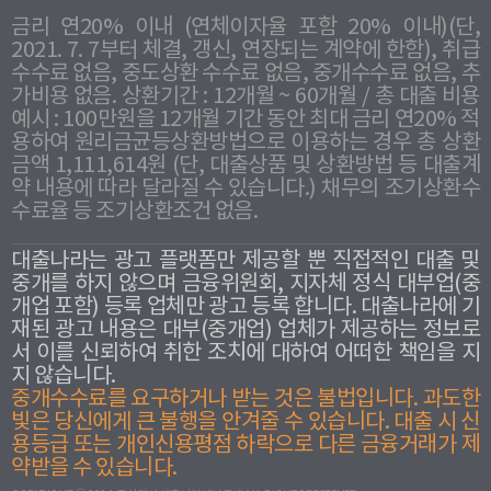
금리 연20% 이내 (연체이자율 포함 20% 이내)(단,
2021. 7. 7부터 체결, 갱신, 연장되는 계약에 한함), 취급
수수료 없음, 중도상환 수수료 없음, 중개수수료 없음, 추
가비용 없음. 상환기간 : 12개월 ~ 60개월 / 총 대출 비용
예시 : 100만원을 12개월 기간 동안 최대 금리 연20% 적
용하여 원리금균등상환방법으로 이용하는 경우 총 상환
금액 1,111,614원 (단, 대출상품 및 상환방법 등 대출계
약 내용에 따라 달라질 수 있습니다.) 채무의 조기상환수
수료율 등 조기상환조건 없음.
대출나라는 광고 플랫폼만 제공할 뿐 직접적인 대출 및
중개를 하지 않으며 금융위원회, 지자체 정식 대부업(중
개업 포함) 등록 업체만 광고 등록 합니다. 대출나라에 기
재된 광고 내용은 대부(중개업) 업체가 제공하는 정보로
서 이를 신뢰하여 취한 조치에 대하여 어떠한 책임을 지
지 않습니다.
중개수수료를 요구하거나 받는 것은 불법입니다. 과도한
빛은 당신에게 큰 불행을 안겨줄 수 있습니다. 대출 시 신
용등급 또는 개인신용평점 하락으로 다른 금융거래가 제
약받을 수 있습니다.