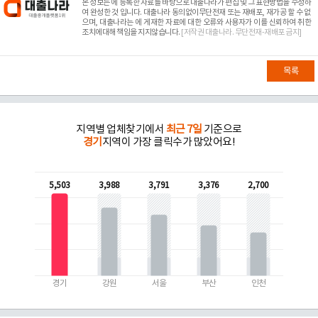
본 정보는
에 등록한 자료를 바탕으로 대출나라가 편집 및 그 표현방법을 수정하
여 완성한 것 입니다. 대출나라 동의없이무단전재 또는 재배포, 재가공 할 수 없
으며, 대출나라는
에 게재한 자료에 대한 오류와 사용자가 이를 신뢰하여 취한
조치에대해 책임을 지지않습니다.
[저작권 대출나라. 무단전재-재배포 금지]
목록
지역별 업체찾기에서
최근 7일
기준으로
경기
지역이 가장 클릭수가 많았어요!
5,503
3,988
3,791
3,376
2,700
경기
강원
서울
부산
인천