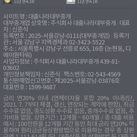
11년 연속 1위
11년 연속 1위
사이트명 : 대출나라대부중개
대부중개업 상호명 : 주식회사 대출나라대부중개
대표
자 : 신준식
등록번호 : 2025-서울강남-0111(대부중개업)
등록기
관 : 서울 강남구 지역경제과 02-3423-5522
주소 : 서울특별시 강남구 선릉로 655, 16층 (논현동, 디
에이원타워)
사업자정보 : 주식회사 대출나라대부중개 439-81-
03602
개인정보책임자 : 신준식
팩스번호: 02-543-4569
통신판매업신고번호 : 제2025-서울강남-03876호
대표번호 : 1599-9687
금리 연20% 이내 (연체이자율 포함 20% 이내)(단,
2021. 7. 7부터 체결, 갱신, 연장되는 계약에 한함), 취급
수수료 없음, 중도상환 수수료 없음, 중개수수료 없음, 추
가비용 없음. 상환기간 : 12개월 ~ 60개월 / 총 대출 비용
예시 : 100만원을 12개월 기간 동안 최대 금리 연20% 적
용하여 원리금균등상환방법으로 이용하는 경우 총 상환