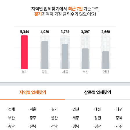
지역별 업체찾기에서
최근 7일
기준으로
경기
지역이 가장 클릭수가 많았어요!
5,344
4,030
3,739
3,397
2,660
경기
강원
서울
부산
인천
지역별 업체찾기
상품별 업체찾기
전체
서울
경기
인천
대전
대구
부산
광주
울산
세종
강원
충북
충남
전북
전남
경북
경남
제주