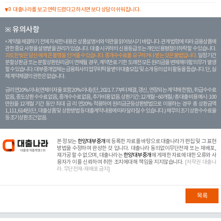
대출나라를 보고 연락드렸다고 하시면 보다 상담이 쉬워집니다.
※ 유의사항
계약을 체결하기 전에 자세한 내용은 상품설명서와 약관을 읽어보시기 바랍니다. 관계 법령에 따라 금융상품에
관한 중요 사항을 설명받을 권리가 있습니다. 대 출 시 귀하의 신용등급 또는 개인신용평점이 하락할 수 있습니다.
과도한 빚은 당신 에게 큰 불행을 안겨줄 수 있습니다. 중개수수료를 요구하거나 받는 것은 불법입니다.
일정 기간
분할상환금 또는 분할상환원리금이 연체될 경우, 계약만료 기한 도래전 모든 원리금을 변제해야할 의무가 발생
할 수 있습니다. 대부중개업체는 금융회사의 업무위탁을 받아 대출모집 및 소개 등의 섭외 활동을 돕습니다. 단, 실
제 계약체결의 권한은 없습니다.
금리 연20% 이내 (연체이자율 포함 20% 이내) (단, 2021. 7. 7부터 체결, 갱신, 연장되는 계 약에 한함), 취급수수료
없음, 중도상환 수수료 없음, 중개수수료 없음, 추가비용 없음. 상환기간 : 12개월 ~ 60개월 / 총 대출 비용 예시 : 100
만원을 12개월 기간 동안 최대 금 리 연20% 적용하여 원리금균등상환방법으로 이용하는 경우 총 상환금액
1,111,614원 (단, 대출상품 및 상환방법 등 대출계약 내용에 따라 달라질 수 있습니다.) 채무의 조기 상환수수료율
등 조기상환조건 없음.
본 정보는
한양대부중개
에 등록한 자료를 바탕으로 대출나라가 편집 및 그 표현
방법을 수정하여 완성한 것 입니다. 대출나라 동의없이무단전재 또는 재배포,
재가공 할 수 없으며, 대출나라는
한양대부중개
에 게재한 자료에 대한 오류와 사
용자가 이를 신뢰하여 취한 조치에대해 책임을 지지않습니다.
[저작권 대출나
라. 무단전재-재배포 금지]
목록