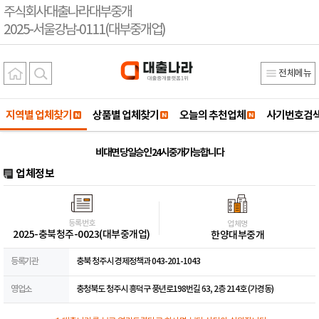
주식회사대출나라대부중개
2025-서울강남-0111(대부중개업)
전체메뉴
지역별 업체찾기
상품별 업체찾기
오늘의 추천업체
사기번호검
비대면 당일승인 24시 중개가능합니다
업체정보
등록번호
업체명
2025-충북청주-0023(대부중개업)
한양대부중개
등록기관
충북 청주시 경제정책과 043-201-1043
영업소
충청북도 청주시 흥덕구 풍년로198번길 63, 2층 214호 (가경동)