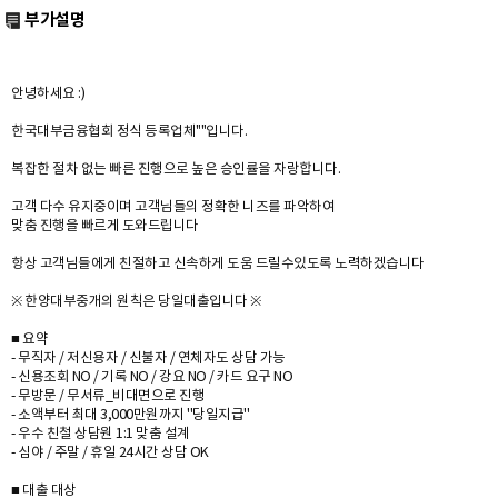
부가설명
안녕하세요 :)
한국대부금융협회 정식 등록업체""입니다.
복잡한 절차 없는 빠른 진행으로 높은 승인률을 자랑합니다.
고객 다수 유지중이며 고객님들의 정확한 니즈를 파악하여
맞춤 진행을 빠르게 도와드립니다
항상 고객님들에게 친절하고 신속하게 도움 드릴수있도록 노력하겠습니다
※ 한양대부중개의 원칙은 당일대출입니다 ※
■ 요약
- 무직자 / 저신용자 / 신불자 / 연체자도 상담 가능
- 신용조회 NO / 기록 NO / 강요 NO / 카드 요구 NO
- 무방문 / 무서류_비대면으로 진행
- 소액부터 최대 3,000만원까지 ''당일지급''
- 우수 친철 상담원 1:1 맞춤 설계
- 심야 / 주말 / 휴일 24시간 상담 OK
■ 대출 대상