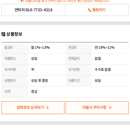
대출나라를 보고 연락드렸다고 하시면 보다 상담이 쉬워집니다.
연락처
010-7733-4218
통화하기
상품정보
월금리
월 1%~1.6%
연금리
연 10%~11%
대출한도
상담
연체금리
없음
추가비용
무
조기상환
수수료 없음
상환방식
상담 후 결정
대출기간
상담
지역
경남
업체정보 상세보기
대출시 주의사항