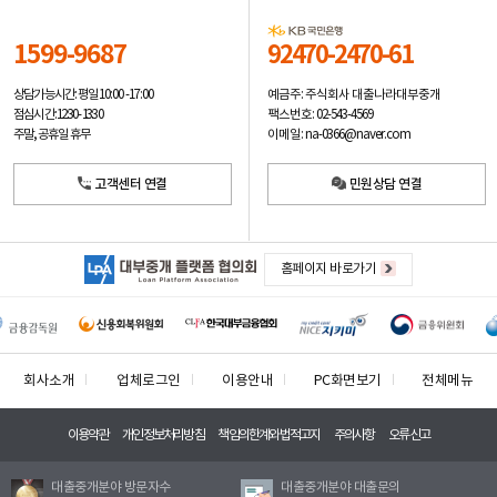
1599-9687
92470-2470-61
예금주: 주식회사 대출나라대부중개
상담가능시간: 평일
10:00 -17:00
팩스번호: 02-543-4569
점심시간: 12:30 - 13:30
이메일: na-0366@naver.com
주말, 공휴일 휴무
고객센터 연결
민원상담 연결
홈페이지 바로가기
회사소개
업체로그인
이용안내
PC화면보기
전체메뉴
이용약관
개인정보처리방침
책임의한계와법적고지
주의사항
오류신고
대출중개분야 방문자수
대출중개분야 대출문의