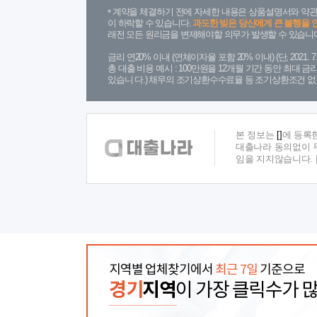
계약을 체결하기 전에 자세한 내용은 상품설명서와 약관
이 하락할 수 있습니다.
과도한 빚은 당신에게 큰 불행을 
래전 모든 원리금을 변제해야할 의무가 발생할 수 있습니다
금리 연20% 이내 (연체이자율 포함 20% 이내) (단, 2021
총 대출 비용 예시 : 100만원을 12개월 기간 동안 최대 
있습니 다.) 채무의 조기상환수수료율 등 조기상환조건 없
본 정보는
[]
에 등록
대출나라 동의없이 무
임을 지지않습니다.
지역별 업체찾기에서
최근 7일
기준으로
경기
지역
이 가장 클릭수가 