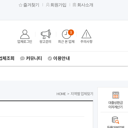
즐겨찾기
회원가입
회사소개
1
업체로그인
광고문의
최근 본 업체
주의사항
업체조회
커뮤니티
이용안내
HOME
>
지역별 업체찾기
대출상환금
이자계산기
등록대부업체