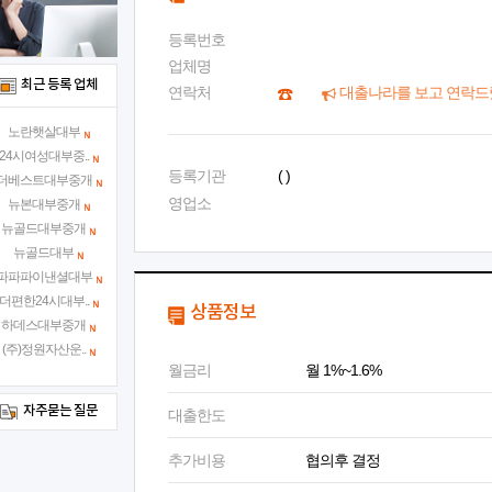
등록번호
업체명
최근 등록 업체
연락처
대출나라를 보고 연락드
노란햇살대부
24시여성대부중..
등록기관
( )
더베스트대부중개
영업소
뉴본대부중개
뉴골드대부중개
뉴골드대부
파파파이낸셜대부
더편한24시대부..
상품정보
하데스대부중개
(주)정원자산운..
월금리
월 1%~1.6%
자주묻는 질문
대출한도
추가비용
협의후 결정