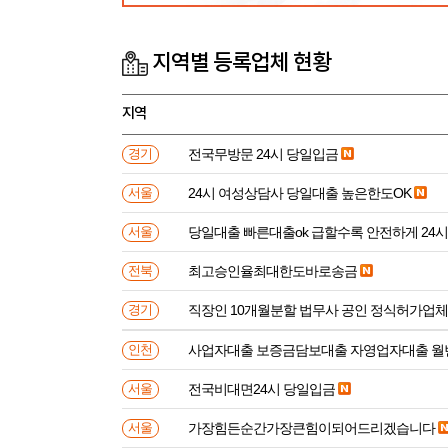
지역별 등록업체 현황
지역
전국무방문 24시 당일입금
경기
24시 여성상담사 당일대출 높은한도OK
서울
당일대출 빠른대출ok 급할수록 안전하게 24
서울
최고승인율최대한도바로송금
전북
직장인 10개월분할 법무사 공인 정식허가업체
경기
사업자대출 보증금담보대출 자영업자대출 월
인천
전국비대면24시 당일입금
서울
가장힘든순간가장큰힘이되어드리겠습니다
서울