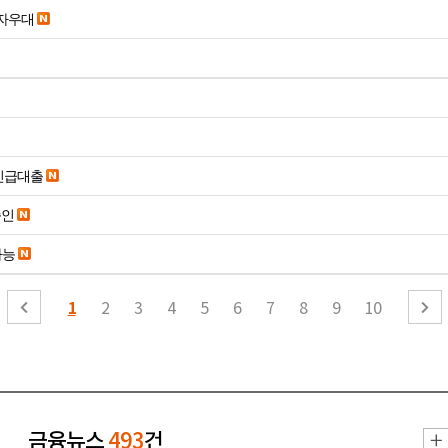
당일입금 수수료x 사업자우대
긴급대출
승인
가능
1
2
3
4
5
6
7
8
9
10
금융뉴스
493
건