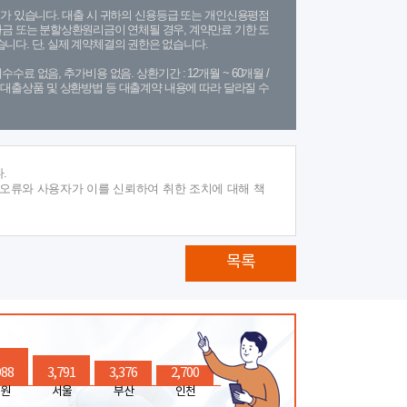
가 있습니다. 대출 시 귀하의 신용등급 또는 개인신용평점
금 또는 분할상환원리금이 연체될 경우, 계약만료 기한 도
니다. 단, 실제 계약체결의 권한은 없습니다.
수수료 없음, 추가비용 없음. 상환기간 : 12개월 ~ 60개월 /
(단, 대출상품 및 상환방법 등 대출계약 내용에 따라 달라질 수
.
 오류와 사용자가 이를 신뢰하여 취한 조치에 대해 책
목록
988
3,791
3,376
2,700
원
서울
부산
인천