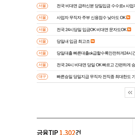
전국 비대면 급하신분 
서울
사업자 무직자 주부 신용점수 낮아도 OK
서울
전국 24시당일 입금OK 비대면 문자도OK
서울
당일내 입금 최고조
서울
당일대출 빠른대출ok급할수록안전하게24시
서울
전국 24시 비대면 당일 OK 빠르고 간편하게 
서울
빠른승일 당일지급 무직자 전직종 최대한도 
대구
금융TIP
1,302
건