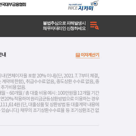
불법추심으로 피해발생시
채무자대리인 신청하세요
안내
이자계산기
내 (연체이자율 포함 20% 이내)(단, 2021. 7. 7부터 체결,
는 계약에 한함), 취급수수료 없음, 중도상환 수수료 없음, 중
 추가비용 없음.
개월 ~ 60개월 / 총 대출 비용 예시 : 100만원을 12개월 기간
리 연20% 적용하여 원리금균등상환방법으로 이용하는 경우
,111,614원 (단, 대출상품 및 상환방법 등 대출계약 내용에
수 있습니다.) 채무의 조기상환수수료율 등 조기상환조건 없