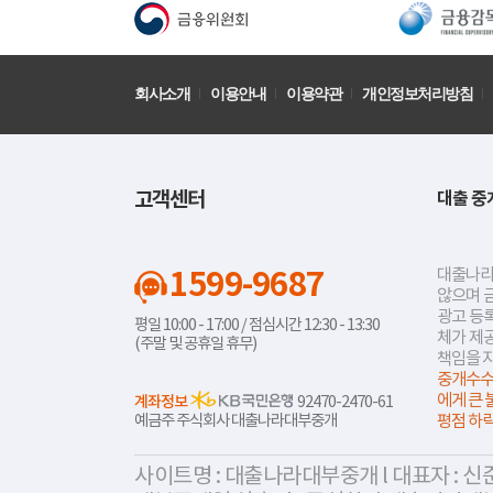
회사소개
이용안내
이용약관
개인정보처리방침
고객센터
대출 중
1599-9687
대출나라
않으며 
광고 등록
평일 10:00 - 17:00 / 점심시간 12:30 - 13:30
체가 제
(주말 및 공휴일 휴무)
책임을 
중개수수
에게 큰 
계좌정보
92470-2470-61
예금주 주식회사 대출나라대부중개
평점 하
사이트명 : 대출나라대부중개 l 대표자 : 신준식