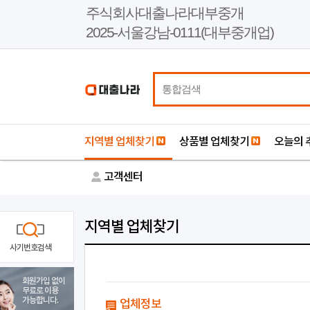
본
주식회사대출나라대부중개
문
2025-서울강남-0111(대부중개업)
바
로
가
기
지역별 업체찾기
상품별 업체찾기
오늘의 
고객센터
지역별 업체찾기
사기번호검색
회원가입 없이
무료로 이용
가능합니다.
업체정보