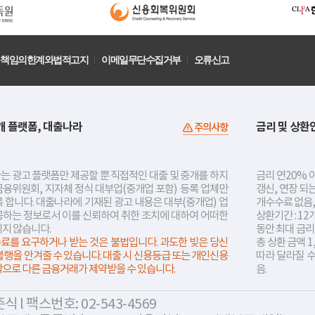
책임의한계와법적고지
이메일무단수집거부
오류신고
개 플랫폼, 대출나라
금리 및 상환
주의사항
는 광고 플랫폼만 제공할 뿐 직접적인 대출 및 중개를 하지
금리 연20% 이
금융위원회, 지자체 정식 대부업(중개업 포함) 등록 업체만
갱신, 연장 되
 합니다. 대출나라에 기재된 광고 내용은 대부(중개업) 업
개수수료 없음,
공하는 정보로서 이를 신뢰하여 취한 조치에 대하여 어떠한
상환기간 : 12
지지 않습니다.
동안 최대 금
료를 요구하거나 받는 것은 불법입니다. 과도한 빚은 당신
총 상환 금액 1
불행을 안겨줄 수 있습니다. 대출 시 신용등급 또는 개인신용
따라 달라질 
락으로 다른 금융거래가 제약받을 수 있습니다.
음.
 l 팩스번호: 02-543-4569