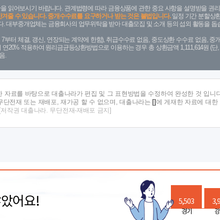
을 읽어보시기 바랍니다. 관계법령에 따라 금융상품에 관한 중요 사항을 설명받을 권리
안겨줄 수 있습니다. 중개수수료를 요구하거나 받는 것은 불법입니다.
일정 기간 분할상환
. 대부중개업체는 금융회사의 업무위탁을 받아 대출모집 및 소개 등의 섭외 활동을 돕습
. 7. 7부터 체결, 갱신, 연장되는 계약에 한함), 취급수수료 없음, 중도상환 수수료 없음, 중개
금리 연20% 적용하여 원리금균등상환방법으로 이용하는 경우 총 상환금액 1,111,614원 
음.
한 자료를 바탕으로 대출나라가 편집 및 그 표현방법을 수정하여 완성한 것 입니다
단전재 또는 재배포, 재가공 할 수 없으며, 대출나라는
[]
에 게재한 자료에 대한
[저작권 대출나라. 무단전재-재배포 금지]
많았어요!
5,503
3,
경기
강