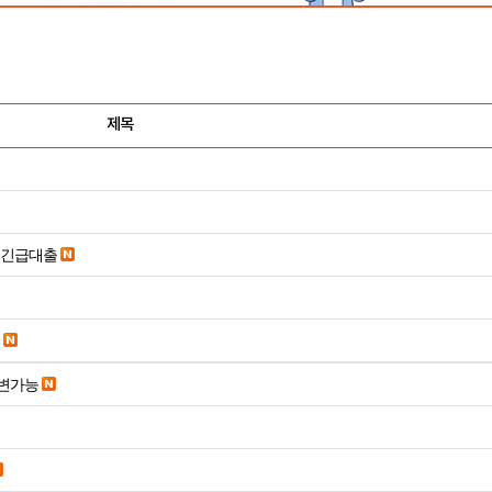
제목
시긴급대출
변가능