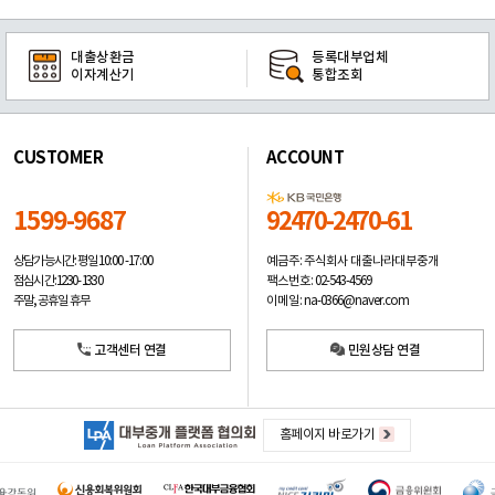
대출상환금
등록대부업체
이자계산기
통합조회
CUSTOMER
ACCOUNT
1599-9687
92470-2470-61
예금주: 주식회사 대출나라대부중개
상담가능시간: 평일
10:00 -17:00
팩스번호: 02-543-4569
점심시간: 12:30 - 13:30
이메일: na-0366@naver.com
주말, 공휴일 휴무
고객센터 연결
민원상담 연결
홈페이지 바로가기