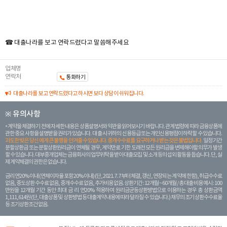
☎ 대출나라를 보고 연락드렸다고 말씀해주세요
업체명
연락처
통화하기
대출나라를 보고 연락드렸다고 하시면 보다 상담이 쉬워집니다.
※ 유의사항
계약을 체결하기 전에 자세한 내용은 상품설명서와 약관을 읽어보시기 바랍니다. 관계 법령에 따라 금융상품에
관한 중요 사항을 설명받을 권리가 있습니다. 대 출 시 귀하의 신용등급 또는 개인신용평점이 하락할 수 있습니다.
과도한 빚은 당신 에게 큰 불행을 안겨줄 수 있습니다. 중개수수료를 요구하거나 받는 것은 불법입니다.
일정 기간
분할상환금 또는 분할상환원리금이 연체될 경우, 계약만료 기한 도래전 모든 원리금을 변제해야할 의무가 발생
할 수 있습니다. 대부중개업체는 금융회사의 업무위탁을 받아 대출모집 및 소개 등의 섭외 활동을 돕습니다. 단, 실
제 계약체결의 권한은 없습니다.
금리 연20% 이내 (연체이자율 포함 20% 이내) (단, 2021. 7. 7부터 체결, 갱신, 연장되는 계 약에 한함), 취급수수료
없음, 중도상환 수수료 없음, 중개수수료 없음, 추가비용 없음. 상환기간 : 12개월 ~ 60개월 / 총 대출 비용 예시 : 100
만원을 12개월 기간 동안 최대 금 리 연20% 적용하여 원리금균등상환방법으로 이용하는 경우 총 상환금액
1,111,614원 (단, 대출상품 및 상환방법 등 대출계약 내용에 따라 달라질 수 있습니다.) 채무의 조기 상환수수료율
등 조기상환조건 없음.