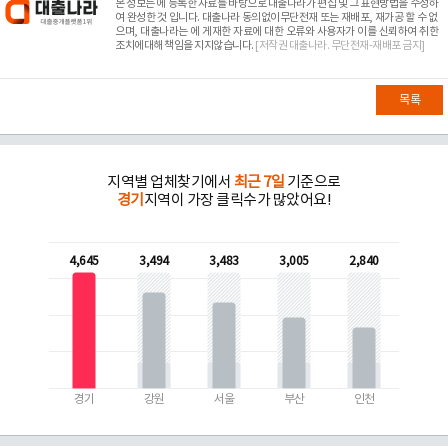
본 정보는
에 등록한 자료를 바탕으로 대출나라가 편집 및 그 표현방법을 수정하
여 완성한 것 입니다. 대출나라 동의없이무단전재 또는 재배포, 재가공 할 수 없
으며, 대출나라는
에 게재한 자료에 대한 오류와 사용자가 이를 신뢰하여 취한
조치에대해 책임을 지지않습니다.
[저작권 대출나라. 무단전재-재배포 금지]
목록
지역별 업체찾기에서
최근 7일
기준으로
경기
지역이 가장 클릭수가 많았어요!
4,645
3,494
3,483
3,005
2,840
경기
강원
서울
부산
인천