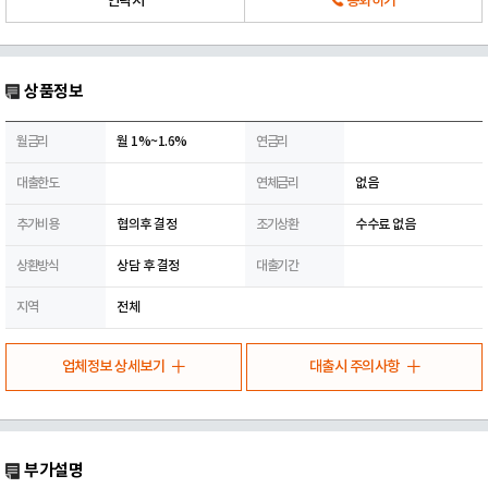
연락처
통화하기
상품정보
월금리
월 1%~1.6%
연금리
대출한도
연체금리
없음
추가비용
협의후 결정
조기상환
수수료 없음
상환방식
상담 후 결정
대출기간
지역
전체
업체정보 상세보기
대출시 주의사항
부가설명