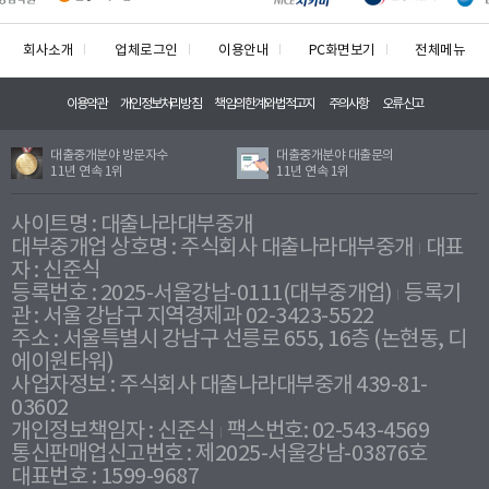
회사소개
업체로그인
이용안내
PC화면보기
전체메뉴
이용약관
개인정보처리방침
책임의한계와법적고지
주의사항
오류신고
대출중개분야 방문자수
대출중개분야 대출문의
11년 연속 1위
11년 연속 1위
사이트명 : 대출나라대부중개
대부중개업 상호명 : 주식회사 대출나라대부중개
대표
자 : 신준식
등록번호 : 2025-서울강남-0111(대부중개업)
등록기
관 : 서울 강남구 지역경제과 02-3423-5522
주소 : 서울특별시 강남구 선릉로 655, 16층 (논현동, 디
에이원타워)
사업자정보 : 주식회사 대출나라대부중개 439-81-
03602
개인정보책임자 : 신준식
팩스번호: 02-543-4569
통신판매업신고번호 : 제2025-서울강남-03876호
대표번호 : 1599-9687