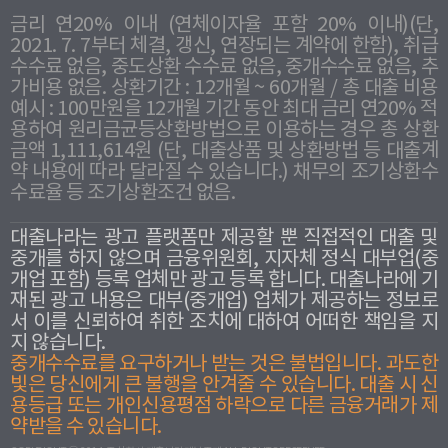
금리 연20% 이내 (연체이자율 포함 20% 이내)(단,
2021. 7. 7부터 체결, 갱신, 연장되는 계약에 한함), 취급
수수료 없음, 중도상환 수수료 없음, 중개수수료 없음, 추
가비용 없음. 상환기간 : 12개월 ~ 60개월 / 총 대출 비용
예시 : 100만원을 12개월 기간 동안 최대 금리 연20% 적
용하여 원리금균등상환방법으로 이용하는 경우 총 상환
금액 1,111,614원 (단, 대출상품 및 상환방법 등 대출계
약 내용에 따라 달라질 수 있습니다.) 채무의 조기상환수
수료율 등 조기상환조건 없음.
대출나라는 광고 플랫폼만 제공할 뿐 직접적인 대출 및
중개를 하지 않으며 금융위원회, 지자체 정식 대부업(중
개업 포함) 등록 업체만 광고 등록 합니다. 대출나라에 기
재된 광고 내용은 대부(중개업) 업체가 제공하는 정보로
서 이를 신뢰하여 취한 조치에 대하여 어떠한 책임을 지
지 않습니다.
중개수수료를 요구하거나 받는 것은 불법입니다. 과도한
빛은 당신에게 큰 불행을 안겨줄 수 있습니다. 대출 시 신
용등급 또는 개인신용평점 하락으로 다른 금융거래가 제
약받을 수 있습니다.