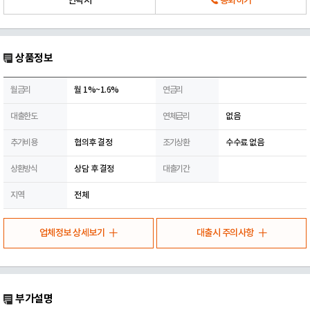
연락처
통화하기
상품정보
월금리
월 1%~1.6%
연금리
대출한도
연체금리
없음
추가비용
협의후 결정
조기상환
수수료 없음
상환방식
상담 후 결정
대출기간
지역
전체
업체정보 상세보기
대출시 주의사항
부가설명