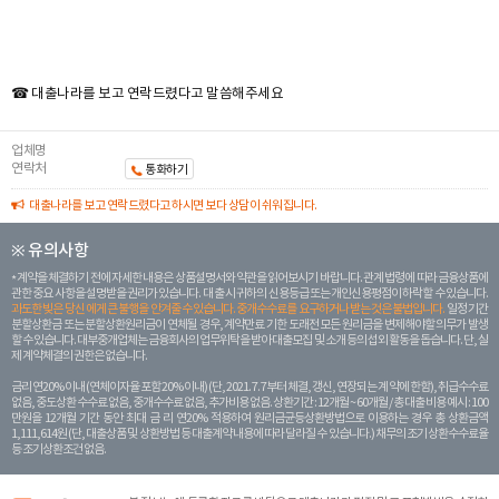
☎ 대출나라를 보고 연락드렸다고 말씀해주세요
업체명
연락처
통화하기
대출나라를 보고 연락드렸다고 하시면 보다 상담이 쉬워집니다.
※ 유의사항
계약을 체결하기 전에 자세한 내용은 상품설명서와 약관을 읽어보시기 바랍니다. 관계 법령에 따라 금융상품에
관한 중요 사항을 설명받을 권리가 있습니다. 대 출 시 귀하의 신용등급 또는 개인신용평점이 하락할 수 있습니다.
과도한 빚은 당신 에게 큰 불행을 안겨줄 수 있습니다. 중개수수료를 요구하거나 받는 것은 불법입니다.
일정 기간
분할상환금 또는 분할상환원리금이 연체될 경우, 계약만료 기한 도래전 모든 원리금을 변제해야할 의무가 발생
할 수 있습니다. 대부중개업체는 금융회사의 업무위탁을 받아 대출모집 및 소개 등의 섭외 활동을 돕습니다. 단, 실
제 계약체결의 권한은 없습니다.
금리 연20% 이내 (연체이자율 포함 20% 이내) (단, 2021. 7. 7부터 체결, 갱신, 연장되는 계 약에 한함), 취급수수료
없음, 중도상환 수수료 없음, 중개수수료 없음, 추가비용 없음. 상환기간 : 12개월 ~ 60개월 / 총 대출 비용 예시 : 100
만원을 12개월 기간 동안 최대 금 리 연20% 적용하여 원리금균등상환방법으로 이용하는 경우 총 상환금액
1,111,614원 (단, 대출상품 및 상환방법 등 대출계약 내용에 따라 달라질 수 있습니다.) 채무의 조기 상환수수료율
등 조기상환조건 없음.