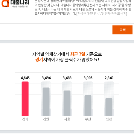
본 정보는
에 등록한 자료를 바탕으로 대출나라가 편집 및 그 표현방법을 수정하
여 완성한 것 입니다. 대출나라 동의없이무단전재 또는 재배포, 재가공 할 수 없
으며, 대출나라는
에 게재한 자료에 대한 오류와 사용자가 이를 신뢰하여 취한
조치에대해 책임을 지지않습니다.
[저작권 대출나라. 무단전재-재배포 금지]
목록
지역별 업체찾기에서
최근 7일
기준으로
경기
지역이 가장 클릭수가 많았어요!
4,645
3,494
3,483
3,005
2,840
경기
강원
서울
부산
인천