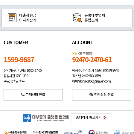
대출상환금
등록대부업체
이자계산기
통합조회
CUSTOMER
ACCOUNT
1599-9687
92470-2470-61
예금주: 주식회사 대출나라대부중개
상담가능시간: 평일
10:00 -17:00
팩스번호: 02-543-4569
점심시간: 12:30 - 13:30
이메일: na-0366@naver.com
주말, 공휴일 휴무
고객센터 연결
민원상담 연결
홈페이지 바로가기