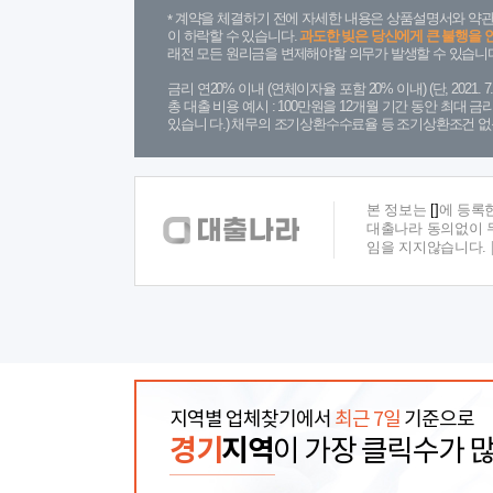
계약을 체결하기 전에 자세한 내용은 상품설명서와 약관
이 하락할 수 있습니다.
과도한 빚은 당신에게 큰 불행을 
래전 모든 원리금을 변제해야할 의무가 발생할 수 있습니다
금리 연20% 이내 (연체이자율 포함 20% 이내) (단, 2021
총 대출 비용 예시 : 100만원을 12개월 기간 동안 최대 
있습니 다.) 채무의 조기상환수수료율 등 조기상환조건 없
본 정보는
[]
에 등록
대출나라 동의없이 무
임을 지지않습니다.
지역별 업체찾기에서
최근 7일
기준으로
경기
지역
이 가장 클릭수가 