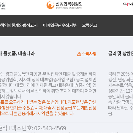
책임의한계와법적고지
이메일무단수집거부
오류신고
개 플랫폼, 대출나라
금리 및 상환
주의사항
는 광고 플랫폼만 제공할 뿐 직접적인 대출 및 중개를 하지
금리 연20% 이
금융위원회, 지자체 정식 대부업(중개업 포함) 등록 업체만
갱신, 연장 되
 합니다. 대출나라에 기재된 광고 내용은 대부(중개업) 업
개수수료 없음,
공하는 정보로서 이를 신뢰하여 취한 조치에 대하여 어떠한
상환기간 : 12
지지 않습니다.
동안 최대 금
료를 요구하거나 받는 것은 불법입니다. 과도한 빚은 당신
총 상환 금액 1
불행을 안겨줄 수 있습니다. 대출 시 신용등급 또는 개인신용
따라 달라질 
락으로 다른 금융거래가 제약받을 수 있습니다.
음.
 l 팩스번호: 02-543-4569