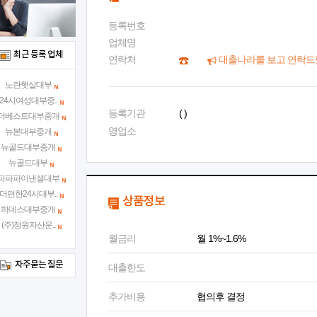
등록번호
업체명
최근 등록 업체
연락처
대출나라를 보고 연락드
노란햇살대부
24시여성대부중..
등록기관
( )
더베스트대부중개
영업소
뉴본대부중개
뉴골드대부중개
뉴골드대부
파파파이낸셜대부
더편한24시대부..
상품정보
하데스대부중개
(주)정원자산운..
월금리
월 1%~1.6%
자주묻는 질문
대출한도
추가비용
협의후 결정