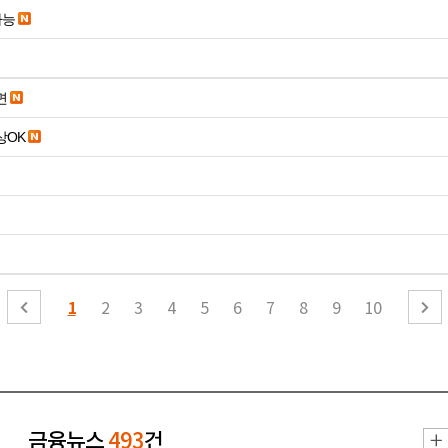
가능
면
19세 이상OK
1
2
3
4
5
6
7
8
9
10
금융뉴스
493
건