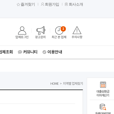
즐겨찾기
회원가입
회사소개
1
업체로그인
광고문의
최근 본 업체
주의사항
업체조회
커뮤니티
이용안내
HOME
>
지역별 업체찾기
대출상환금
이자계산기
등록대부업체