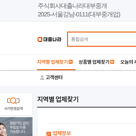
본
주식회사대출나라대부중개
문
2025-서울강남-0111(대부중개업)
바
로
가
기
지역별 업체찾기
상품별 업체찾기
오늘의 
고객센터
지역별 업체찾기
사기번호검색
회원가입 없이
무료로 이용
가능합니다.
업체정보