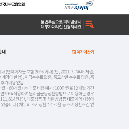
불법추심으로 피해발생시
채무자대리인 신청하세요
안내
이자계산기
내 (연체이자율 포함 20% 이내)(단, 2021. 7. 7부터 체결,
는 계약에 한함), 취급수수료 없음, 중도상환 수수료 없음, 중
 추가비용 없음.
개월 ~ 60개월 / 총 대출 비용 예시 : 100만원을 12개월 기간
리 연20% 적용하여 원리금균등상환방법으로 이용하는 경우
,111,614원 (단, 대출상품 및 상환방법 등 대출계약 내용에
수 있습니다.) 채무의 조기상환수수료율 등 조기상환조건 없