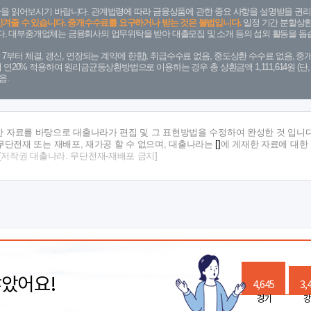
을 읽어보시기 바랍니다. 관계법령에 따라 금융상품에 관한 중요 사항을 설명받을 권리
안겨줄 수 있습니다. 중개수수료를 요구하거나 받는 것은 불법입니다.
일정 기간 분할상환
. 대부중개업체는 금융회사의 업무위탁을 받아 대출모집 및 소개 등의 섭외 활동을 돕습
. 7. 7부터 체결, 갱신, 연장되는 계약에 한함), 취급수수료 없음, 중도상환 수수료 없음, 중개
금리 연20% 적용하여 원리금균등상환방법으로 이용하는 경우 총 상환금액 1,111,614원 
음.
한 자료를 바탕으로 대출나라가 편집 및 그 표현방법을 수정하여 완성한 것 입니다
단전재 또는 재배포, 재가공 할 수 없으며, 대출나라는
[]
에 게재한 자료에 대한
[저작권 대출나라. 무단전재-재배포 금지]
많았어요!
4,645
3,
경기
강