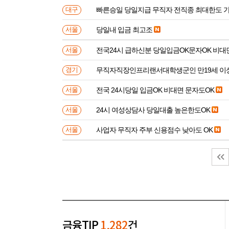
빠른승일 당일지급 무직자 전직종 최대한도 
대구
당일내 입금 최고조
서울
전국24시 급하신분 당일입금OK문자OK 비대
서울
무직자직장인프리랜서대학생군인 만
경기
전국 24시당일 입금OK 비대면 문자도OK
서울
24시 여성상담사 당일대출 높은한도OK
서울
사업자 무직자 주부 신용점수 낮아도 OK
서울
금융TIP
1,282
건