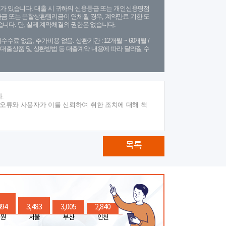
가 있습니다. 대출 시 귀하의 신용등급 또는 개인신용평점
금 또는 분할상환원리금이 연체될 경우, 계약만료 기한 도
니다. 단, 실제 계약체결의 권한은 없습니다.
수수료 없음, 추가비용 없음. 상환기간 : 12개월 ~ 60개월 /
(단, 대출상품 및 상환방법 등 대출계약 내용에 따라 달라질 수
.
 오류와 사용자가 이를 신뢰하여 취한 조치에 대해 책
목록
494
3,483
3,005
2,840
원
서울
부산
인천