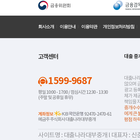
회사소개
이용안내
이용약관
개인정보처리방침
고객센터
대출 중
1599-9687
대출나라
않으며 
광고 등록
평일 10:00 - 17:00 / 점심시간 12:30 - 13:30
체가 제
(주말 및 공휴일 휴무)
책임을 
중개수수
에게 큰 
계좌정보
92470-2470-61
예금주 주식회사 대출나라대부중개
평점 하
사이트명 : 대출나라대부중개 l 대표자 : 신준식