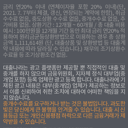
금리 연20% 이내 (연체이자율 포함 20% 이내)(단,
2021. 7. 7부터 체결, 갱신, 연장되는 계약에 한함), 취급
수수료 없음, 중도상환 수수료 없음, 중개수수료 없음, 추
가비용 없음. 상환기간 : 12개월 ~ 60개월 / 총 대출 비용
예시 : 100만원을 12개월 기간 동안 최대 금리 연20% 적
용하여 원리금균등상환방법으로 이용하는 경우 총 상환
금액 1,111,614원 (단, 대출상품 및 상환방법 등 대출계
약 내용에 따라 달라질 수 있습니다.) 채무의 조기상환수
수료율 등 조기상환조건 없음.
대출나라는 광고 플랫폼만 제공할 뿐 직접적인 대출 및
중개를 하지 않으며 금융위원회, 지자체 정식 대부업(중
개업 포함) 등록 업체만 광고 등록 합니다. 대출나라에 기
재된 광고 내용은 대부(중개업) 업체가 제공하는 정보로
서 이를 신뢰하여 취한 조치에 대하여 어떠한 책임을 지
지 않습니다.
중개수수료를 요구하거나 받는 것은 불법입니다. 과도한
빛은 당신에게 큰 불행을 안겨줄 수 있습니다. 대출 시 신
용등급 또는 개인신용평점 하락으로 다른 금융거래가 제
약받을 수 있습니다.