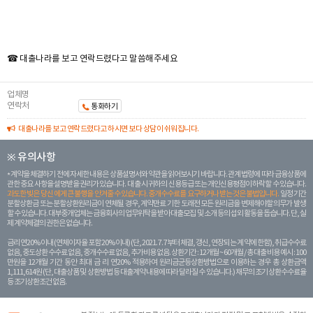
☎ 대출나라를 보고 연락드렸다고 말씀해주세요
업체명
연락처
통화하기
대출나라를 보고 연락드렸다고 하시면 보다 상담이 쉬워집니다.
※ 유의사항
계약을 체결하기 전에 자세한 내용은 상품설명서와 약관을 읽어보시기 바랍니다. 관계 법령에 따라 금융상품에
관한 중요 사항을 설명받을 권리가 있습니다. 대 출 시 귀하의 신용등급 또는 개인신용평점이 하락할 수 있습니다.
과도한 빚은 당신 에게 큰 불행을 안겨줄 수 있습니다. 중개수수료를 요구하거나 받는 것은 불법입니다.
일정 기간
분할상환금 또는 분할상환원리금이 연체될 경우, 계약만료 기한 도래전 모든 원리금을 변제해야할 의무가 발생
할 수 있습니다. 대부중개업체는 금융회사의 업무위탁을 받아 대출모집 및 소개 등의 섭외 활동을 돕습니다. 단, 실
제 계약체결의 권한은 없습니다.
금리 연20% 이내 (연체이자율 포함 20% 이내) (단, 2021. 7. 7부터 체결, 갱신, 연장되는 계 약에 한함), 취급수수료
없음, 중도상환 수수료 없음, 중개수수료 없음, 추가비용 없음. 상환기간 : 12개월 ~ 60개월 / 총 대출 비용 예시 : 100
만원을 12개월 기간 동안 최대 금 리 연20% 적용하여 원리금균등상환방법으로 이용하는 경우 총 상환금액
1,111,614원 (단, 대출상품 및 상환방법 등 대출계약 내용에 따라 달라질 수 있습니다.) 채무의 조기 상환수수료율
등 조기상환조건 없음.