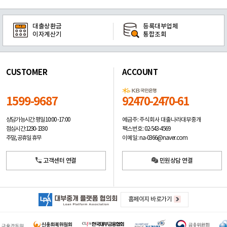
대출상환금
등록대부업체
이자계산기
통합조회
CUSTOMER
ACCOUNT
1599-9687
92470-2470-61
예금주: 주식회사 대출나라대부중개
상담가능시간: 평일
10:00 -17:00
팩스번호: 02-543-4569
점심시간: 12:30 - 13:30
이메일: na-0366@naver.com
주말, 공휴일 휴무
고객센터 연결
민원상담 연결
홈페이지 바로가기