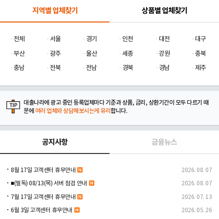
지역별 업체찾기
상품별 업체찾기
전체
서울
경기
인천
대전
대구
부산
광주
울산
세종
강원
충북
충남
전북
전남
경북
경남
제주
대출나라에 광고 중인 등록업체마다 기준과 상품, 금리, 상환기간이 모두 다르기 때
문에
여러 업체와 상담해보시는게 유리
합니다.
공지사항
금융뉴스
8월 17일 고객센터 휴무안내
2026. 08. 07
■(필독) 08/13(목) 서버 점검 안내
2026. 08. 07
7월 17일 고객센터 휴무안내
2026. 07. 13
6월 3일 고객센터 휴무안내
2026. 05. 26