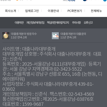
회사소개
업체로그인
이용안내
PC화면보기
전체메뉴
이용약관
개인정보처리방침
책임의한계와법적고지
주의사항
오류신고
대출중개분야 방문자수
대출중개분야 대출문의
11년 연속 1위
11년 연속 1위
사이트명 : 대출나라대부중개
대부중개업 상호명 : 주식회사 대출나라대부중개
대표
자 : 신준식
등록번호 : 2025-서울강남-0111(대부중개업)
등록기
관 : 서울 강남구 지역경제과 02-3423-5522
주소 : 서울특별시 강남구 선릉로 655, 16층 (논현동, 디
에이원타워)
사업자정보 : 주식회사 대출나라대부중개 439-81-
03602
개인정보책임자 : 신준식
팩스번호: 02-543-4569
통신판매업신고번호 : 제2025-서울강남-03876호
대표번호 : 1599-9687