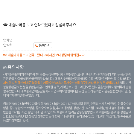
☎ 대출나라를 보고 연락드렸다고 말씀해주세요
업체명
연락처
통화하기
대출나라를 보고 연락드렸다고 하시면 보다 상담이 쉬워집니다.
※ 유의사항
계약을 체결하기 전에 자세한 내용은 상품설명서와 약관을 읽어보시기 바랍니다. 관계 법령에 따라 금융상품에
관한 중요 사항을 설명받을 권리가 있습니다. 대 출 시 귀하의 신용등급 또는 개인신용평점이 하락할 수 있습니다.
과도한 빚은 당신 에게 큰 불행을 안겨줄 수 있습니다. 중개수수료를 요구하거나 받는 것은 불법입니다.
일정 기간
분할상환금 또는 분할상환원리금이 연체될 경우, 계약만료 기한 도래전 모든 원리금을 변제해야할 의무가 발생
할 수 있습니다. 대부중개업체는 금융회사의 업무위탁을 받아 대출모집 및 소개 등의 섭외 활동을 돕습니다. 단, 실
제 계약체결의 권한은 없습니다.
금리 연20% 이내 (연체이자율 포함 20% 이내) (단, 2021. 7. 7부터 체결, 갱신, 연장되는 계 약에 한함), 취급수수료
없음, 중도상환 수수료 없음, 중개수수료 없음, 추가비용 없음. 상환기간 : 12개월 ~ 60개월 / 총 대출 비용 예시 : 100
만원을 12개월 기간 동안 최대 금 리 연20% 적용하여 원리금균등상환방법으로 이용하는 경우 총 상환금액
1,111,614원 (단, 대출상품 및 상환방법 등 대출계약 내용에 따라 달라질 수 있습니다.) 채무의 조기 상환수수료율
등 조기상환조건 없음.