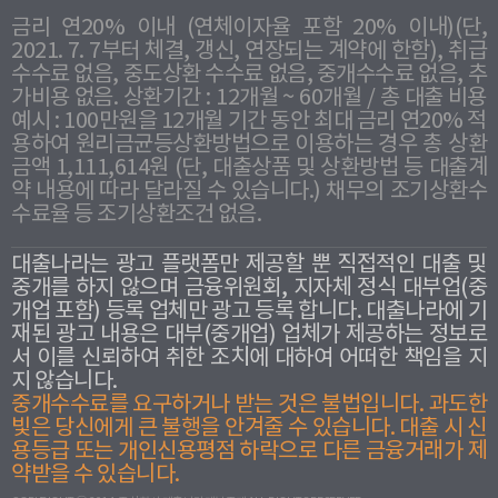
금리 연20% 이내 (연체이자율 포함 20% 이내)(단,
2021. 7. 7부터 체결, 갱신, 연장되는 계약에 한함), 취급
수수료 없음, 중도상환 수수료 없음, 중개수수료 없음, 추
가비용 없음. 상환기간 : 12개월 ~ 60개월 / 총 대출 비용
예시 : 100만원을 12개월 기간 동안 최대 금리 연20% 적
용하여 원리금균등상환방법으로 이용하는 경우 총 상환
금액 1,111,614원 (단, 대출상품 및 상환방법 등 대출계
약 내용에 따라 달라질 수 있습니다.) 채무의 조기상환수
수료율 등 조기상환조건 없음.
대출나라는 광고 플랫폼만 제공할 뿐 직접적인 대출 및
중개를 하지 않으며 금융위원회, 지자체 정식 대부업(중
개업 포함) 등록 업체만 광고 등록 합니다. 대출나라에 기
재된 광고 내용은 대부(중개업) 업체가 제공하는 정보로
서 이를 신뢰하여 취한 조치에 대하여 어떠한 책임을 지
지 않습니다.
중개수수료를 요구하거나 받는 것은 불법입니다. 과도한
빛은 당신에게 큰 불행을 안겨줄 수 있습니다. 대출 시 신
용등급 또는 개인신용평점 하락으로 다른 금융거래가 제
약받을 수 있습니다.