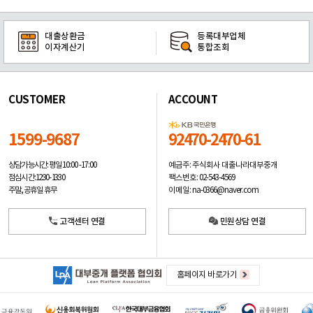
대출상환금
등록대부업체
이자계산기
통합조회
CUSTOMER
ACCOUNT
1599-9687
92470-2470-61
예금주: 주식회사 대출나라대부중개
상담가능시간: 평일
10:00 -17:00
팩스번호: 02-543-4569
점심시간: 12:30 - 13:30
이메일: na-0366@naver.com
주말, 공휴일 휴무
고객센터 연결
민원상담 연결
홈페이지 바로가기