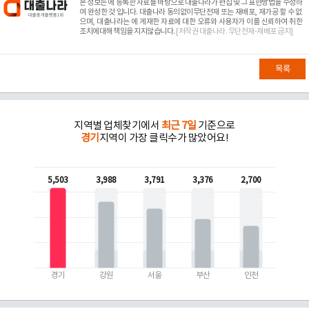
본 정보는
에 등록한 자료를 바탕으로 대출나라가 편집 및 그 표현방법을 수정하
여 완성한 것 입니다. 대출나라 동의없이무단전재 또는 재배포, 재가공 할 수 없
으며, 대출나라는
에 게재한 자료에 대한 오류와 사용자가 이를 신뢰하여 취한
조치에대해 책임을 지지않습니다.
[저작권 대출나라. 무단전재-재배포 금지]
목록
지역별 업체찾기에서
최근 7일
기준으로
경기
지역이 가장 클릭수가 많았어요!
5,503
3,988
3,791
3,376
2,700
경기
강원
서울
부산
인천