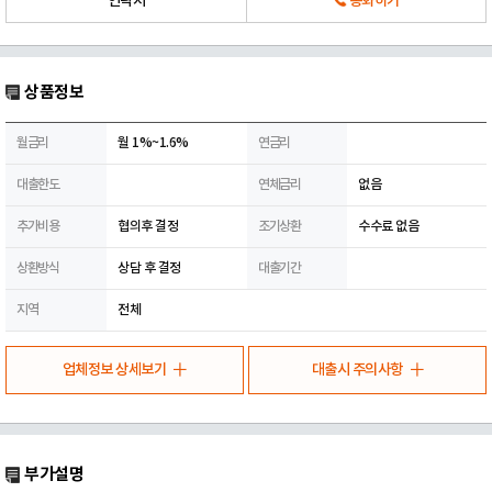
연락처
통화하기
상품정보
월금리
월 1%~1.6%
연금리
대출한도
연체금리
없음
추가비용
협의후 결정
조기상환
수수료 없음
상환방식
상담 후 결정
대출기간
지역
전체
업체정보 상세보기
대출시 주의사항
부가설명