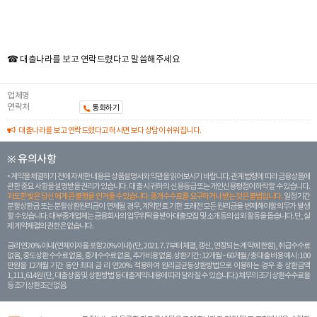
☎ 대출나라를 보고 연락드렸다고 말씀해주세요
업체명
연락처
통화하기
대출나라를 보고 연락드렸다고 하시면 보다 상담이 쉬워집니다.
※ 유의사항
계약을 체결하기 전에 자세한 내용은 상품설명서와 약관을 읽어보시기 바랍니다. 관계 법령에 따라 금융상품에
관한 중요 사항을 설명받을 권리가 있습니다. 대 출 시 귀하의 신용등급 또는 개인신용평점이 하락할 수 있습니다.
과도한 빚은 당신 에게 큰 불행을 안겨줄 수 있습니다. 중개수수료를 요구하거나 받는 것은 불법입니다.
일정 기간
분할상환금 또는 분할상환원리금이 연체될 경우, 계약만료 기한 도래전 모든 원리금을 변제해야할 의무가 발생
할 수 있습니다. 대부중개업체는 금융회사의 업무위탁을 받아 대출모집 및 소개 등의 섭외 활동을 돕습니다. 단, 실
제 계약체결의 권한은 없습니다.
금리 연20% 이내 (연체이자율 포함 20% 이내) (단, 2021. 7. 7부터 체결, 갱신, 연장되는 계 약에 한함), 취급수수료
없음, 중도상환 수수료 없음, 중개수수료 없음, 추가비용 없음. 상환기간 : 12개월 ~ 60개월 / 총 대출 비용 예시 : 100
만원을 12개월 기간 동안 최대 금 리 연20% 적용하여 원리금균등상환방법으로 이용하는 경우 총 상환금액
1,111,614원 (단, 대출상품 및 상환방법 등 대출계약 내용에 따라 달라질 수 있습니다.) 채무의 조기 상환수수료율
등 조기상환조건 없음.