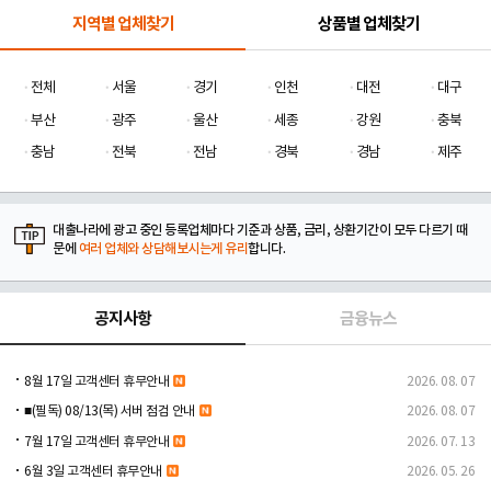
지역별 업체찾기
상품별 업체찾기
전체
서울
경기
인천
대전
대구
부산
광주
울산
세종
강원
충북
충남
전북
전남
경북
경남
제주
대출나라에 광고 중인 등록업체마다 기준과 상품, 금리, 상환기간이 모두 다르기 때
문에
여러 업체와 상담해보시는게 유리
합니다.
공지사항
금융뉴스
8월 17일 고객센터 휴무안내
2026. 08. 07
■(필독) 08/13(목) 서버 점검 안내
2026. 08. 07
7월 17일 고객센터 휴무안내
2026. 07. 13
6월 3일 고객센터 휴무안내
2026. 05. 26