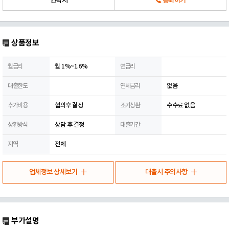
연락처
통화하기
상품정보
월금리
월 1%~1.6%
연금리
대출한도
연체금리
없음
추가비용
협의후 결정
조기상환
수수료 없음
상환방식
상담 후 결정
대출기간
지역
전체
업체정보 상세보기
대출시 주의사항
부가설명