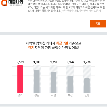
본 정보는
에 등록한 자료를 바탕으로 대출나라가 편집 및 그 표현방법을 수정하
여 완성한 것 입니다. 대출나라 동의없이무단전재 또는 재배포, 재가공 할 수 없
으며, 대출나라는
에 게재한 자료에 대한 오류와 사용자가 이를 신뢰하여 취한
조치에대해 책임을 지지않습니다.
[저작권 대출나라. 무단전재-재배포 금지]
목록
지역별 업체찾기에서
최근 7일
기준으로
경기
지역이 가장 클릭수가 많았어요!
5,503
3,988
3,791
3,376
2,700
경기
강원
서울
부산
인천