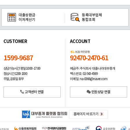
대출상환금
등록대부업체
이자계산기
통합조회
CUSTOMER
ACCOUNT
1599-9687
92470-2470-61
예금주: 주식회사 대출나라대부중개
상담가능시간: 평일
10:00 -17:00
팩스번호: 02-543-4569
점심시간: 12:30 - 13:30
이메일: na-0366@naver.com
주말, 공휴일 휴무
고객센터 연결
민원상담 연결
홈페이지 바로가기