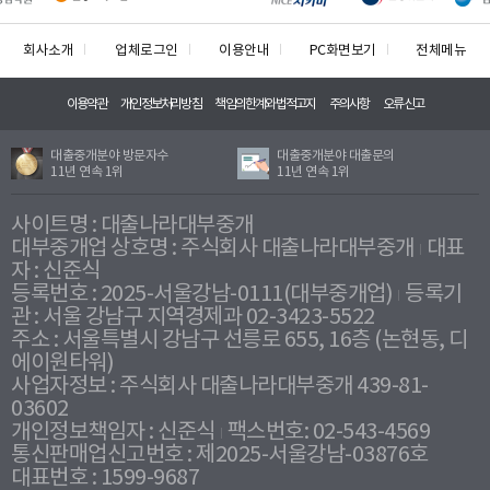
회사소개
업체로그인
이용안내
PC화면보기
전체메뉴
이용약관
개인정보처리방침
책임의한계와법적고지
주의사항
오류신고
대출중개분야 방문자수
대출중개분야 대출문의
11년 연속 1위
11년 연속 1위
사이트명 : 대출나라대부중개
대부중개업 상호명 : 주식회사 대출나라대부중개
대표
자 : 신준식
등록번호 : 2025-서울강남-0111(대부중개업)
등록기
관 : 서울 강남구 지역경제과 02-3423-5522
주소 : 서울특별시 강남구 선릉로 655, 16층 (논현동, 디
에이원타워)
사업자정보 : 주식회사 대출나라대부중개 439-81-
03602
개인정보책임자 : 신준식
팩스번호: 02-543-4569
통신판매업신고번호 : 제2025-서울강남-03876호
대표번호 : 1599-9687