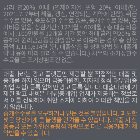
금리 연20% 이내 (연체이자율 포함 20% 이내)(단,
2021. 7. 7부터 체결, 갱신, 연장되는 계약에 한함), 취급
수수료 없음, 중도상환 수수료 없음, 중개수수료 없음, 추
가비용 없음. 상환기간 : 12개월 ~ 60개월 / 총 대출 비용
예시 : 100만원을 12개월 기간 동안 최대 금리 연20% 적
용하여 원리금균등상환방법으로 이용하는 경우 총 상환
금액 1,111,614원 (단, 대출상품 및 상환방법 등 대출계
약 내용에 따라 달라질 수 있습니다.) 채무의 조기상환수
수료율 등 조기상환조건 없음.
대출나라는 광고 플랫폼만 제공할 뿐 직접적인 대출 및
중개를 하지 않으며 금융위원회, 지자체 정식 대부업(중
개업 포함) 등록 업체만 광고 등록 합니다. 대출나라에 기
재된 광고 내용은 대부(중개업) 업체가 제공하는 정보로
서 이를 신뢰하여 취한 조치에 대하여 어떠한 책임을 지
지 않습니다.
중개수수료를 요구하거나 받는 것은 불법입니다. 과도한
빛은 당신에게 큰 불행을 안겨줄 수 있습니다. 대출 시 신
용등급 또는 개인신용평점 하락으로 다른 금융거래가 제
약받을 수 있습니다.