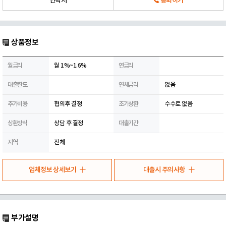
연락처
통화하기
상품정보
월금리
월 1%~1.6%
연금리
대출한도
연체금리
없음
추가비용
협의후 결정
조기상환
수수료 없음
상환방식
상담 후 결정
대출기간
지역
전체
업체정보 상세보기
대출시 주의사항
부가설명