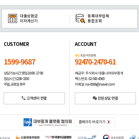
대출상환금
등록대부업체
이자계산기
통합조회
CUSTOMER
ACCOUNT
1599-9687
92470-2470-61
예금주: 주식회사 대출나라대부중개
상담가능시간: 평일
10:00 -17:00
팩스번호: 02-543-4569
점심시간: 12:30 - 13:30
이메일: na-0366@naver.com
주말, 공휴일 휴무
고객센터 연결
민원상담 연결
홈페이지 바로가기