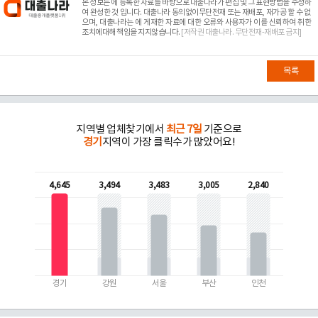
본 정보는
에 등록한 자료를 바탕으로 대출나라가 편집 및 그 표현방법을 수정하
여 완성한 것 입니다. 대출나라 동의없이무단전재 또는 재배포, 재가공 할 수 없
으며, 대출나라는
에 게재한 자료에 대한 오류와 사용자가 이를 신뢰하여 취한
조치에대해 책임을 지지않습니다.
[저작권 대출나라. 무단전재-재배포 금지]
목록
지역별 업체찾기에서
최근 7일
기준으로
경기
지역이 가장 클릭수가 많았어요!
4,645
3,494
3,483
3,005
2,840
경기
강원
서울
부산
인천