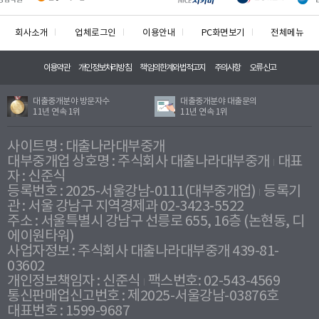
회사소개
업체로그인
이용안내
PC화면보기
전체메뉴
이용약관
개인정보처리방침
책임의한계와법적고지
주의사항
오류신고
대출중개분야 방문자수
대출중개분야 대출문의
11년 연속 1위
11년 연속 1위
사이트명 : 대출나라대부중개
대부중개업 상호명 : 주식회사 대출나라대부중개
대표
자 : 신준식
등록번호 : 2025-서울강남-0111(대부중개업)
등록기
관 : 서울 강남구 지역경제과 02-3423-5522
주소 : 서울특별시 강남구 선릉로 655, 16층 (논현동, 디
에이원타워)
사업자정보 : 주식회사 대출나라대부중개 439-81-
03602
개인정보책임자 : 신준식
팩스번호: 02-543-4569
통신판매업신고번호 : 제2025-서울강남-03876호
대표번호 : 1599-9687