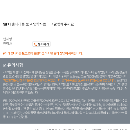
☎ 대출나라를 보고 연락드렸다고 말씀해주세요
업체명
연락처
통화하기
대출나라를 보고 연락드렸다고 하시면 보다 상담이 쉬워집니다.
※ 유의사항
계약을 체결하기 전에 자세한 내용은 상품설명서와 약관을 읽어보시기 바랍니다. 관계 법령에 따라 금융상품에
관한 중요 사항을 설명받을 권리가 있습니다. 대 출 시 귀하의 신용등급 또는 개인신용평점이 하락할 수 있습니다.
과도한 빚은 당신 에게 큰 불행을 안겨줄 수 있습니다. 중개수수료를 요구하거나 받는 것은 불법입니다.
일정 기간
분할상환금 또는 분할상환원리금이 연체될 경우, 계약만료 기한 도래전 모든 원리금을 변제해야할 의무가 발생
할 수 있습니다. 대부중개업체는 금융회사의 업무위탁을 받아 대출모집 및 소개 등의 섭외 활동을 돕습니다. 단, 실
제 계약체결의 권한은 없습니다.
금리 연20% 이내 (연체이자율 포함 20% 이내) (단, 2021. 7. 7부터 체결, 갱신, 연장되는 계 약에 한함), 취급수수료
없음, 중도상환 수수료 없음, 중개수수료 없음, 추가비용 없음. 상환기간 : 12개월 ~ 60개월 / 총 대출 비용 예시 : 100
만원을 12개월 기간 동안 최대 금 리 연20% 적용하여 원리금균등상환방법으로 이용하는 경우 총 상환금액
1,111,614원 (단, 대출상품 및 상환방법 등 대출계약 내용에 따라 달라질 수 있습니다.) 채무의 조기 상환수수료율
등 조기상환조건 없음.