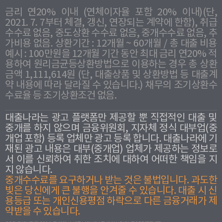
금리 연20% 이내 (연체이자율 포함 20% 이내)(단,
2021. 7. 7부터 체결, 갱신, 연장되는 계약에 한함), 취급
수수료 없음, 중도상환 수수료 없음, 중개수수료 없음, 추
가비용 없음. 상환기간 : 12개월 ~ 60개월 / 총 대출 비용
예시 : 100만원을 12개월 기간 동안 최대 금리 연20% 적
용하여 원리금균등상환방법으로 이용하는 경우 총 상환
금액 1,111,614원 (단, 대출상품 및 상환방법 등 대출계
약 내용에 따라 달라질 수 있습니다.) 채무의 조기상환수
수료율 등 조기상환조건 없음.
대출나라는 광고 플랫폼만 제공할 뿐 직접적인 대출 및
중개를 하지 않으며 금융위원회, 지자체 정식 대부업(중
개업 포함) 등록 업체만 광고 등록 합니다. 대출나라에 기
재된 광고 내용은 대부(중개업) 업체가 제공하는 정보로
서 이를 신뢰하여 취한 조치에 대하여 어떠한 책임을 지
지 않습니다.
중개수수료를 요구하거나 받는 것은 불법입니다. 과도한
빛은 당신에게 큰 불행을 안겨줄 수 있습니다. 대출 시 신
용등급 또는 개인신용평점 하락으로 다른 금융거래가 제
약받을 수 있습니다.