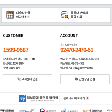
대출상환금
등록대부업체
이자계산기
통합조회
CUSTOMER
ACCOUNT
1599-9687
92470-2470-61
예금주: 주식회사 대출나라대부중개
상담가능시간: 평일
10:00 -17:00
팩스번호: 02-543-4569
점심시간: 12:30 - 13:30
이메일: na-0366@naver.com
주말, 공휴일 휴무
고객센터 연결
민원상담 연결
홈페이지 바로가기