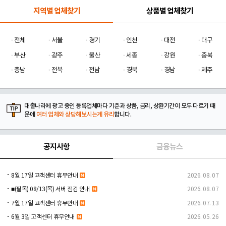
지역별 업체찾기
상품별 업체찾기
전체
서울
경기
인천
대전
대구
부산
광주
울산
세종
강원
충북
충남
전북
전남
경북
경남
제주
대출나라에 광고 중인 등록업체마다 기준과 상품, 금리, 상환기간이 모두 다르기 때
문에
여러 업체와 상담해보시는게 유리
합니다.
공지사항
금융뉴스
8월 17일 고객센터 휴무안내
2026. 08. 07
■(필독) 08/13(목) 서버 점검 안내
2026. 08. 07
7월 17일 고객센터 휴무안내
2026. 07. 13
6월 3일 고객센터 휴무안내
2026. 05. 26