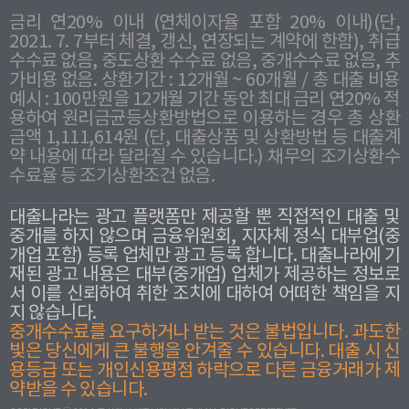
금리 연20% 이내 (연체이자율 포함 20% 이내)(단,
2021. 7. 7부터 체결, 갱신, 연장되는 계약에 한함), 취급
수수료 없음, 중도상환 수수료 없음, 중개수수료 없음, 추
가비용 없음. 상환기간 : 12개월 ~ 60개월 / 총 대출 비용
예시 : 100만원을 12개월 기간 동안 최대 금리 연20% 적
용하여 원리금균등상환방법으로 이용하는 경우 총 상환
금액 1,111,614원 (단, 대출상품 및 상환방법 등 대출계
약 내용에 따라 달라질 수 있습니다.) 채무의 조기상환수
수료율 등 조기상환조건 없음.
대출나라는 광고 플랫폼만 제공할 뿐 직접적인 대출 및
중개를 하지 않으며 금융위원회, 지자체 정식 대부업(중
개업 포함) 등록 업체만 광고 등록 합니다. 대출나라에 기
재된 광고 내용은 대부(중개업) 업체가 제공하는 정보로
서 이를 신뢰하여 취한 조치에 대하여 어떠한 책임을 지
지 않습니다.
중개수수료를 요구하거나 받는 것은 불법입니다. 과도한
빛은 당신에게 큰 불행을 안겨줄 수 있습니다. 대출 시 신
용등급 또는 개인신용평점 하락으로 다른 금융거래가 제
약받을 수 있습니다.