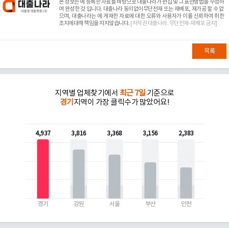
본 정보는
에 등록한 자료를 바탕으로 대출나라가 편집 및 그 표현방법을 수정하
여 완성한 것 입니다. 대출나라 동의없이무단전재 또는 재배포, 재가공 할 수 없
으며, 대출나라는
에 게재한 자료에 대한 오류와 사용자가 이를 신뢰하여 취한
조치에대해 책임을 지지않습니다.
[저작권 대출나라. 무단전재-재배포 금지]
목록
지역별 업체찾기에서
최근 7일
기준으로
경기
지역이 가장 클릭수가 많았어요!
4,937
3,816
3,368
3,156
2,383
경기
강원
서울
부산
인천