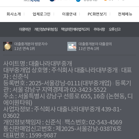
회사소개
업체로그인
이용안내
PC화면보기
전체메뉴
이용약관
개인정보처리방침
책임의한계와법적고지
주의사항
오류신고
대출중개분야 방문자수
대출중개분야 대출문의
11년 연속 1위
11년 연속 1위
사이트명 : 대출나라대부중개
대부중개업 상호명 : 주식회사 대출나라대부중개
대표
자 : 신준식
등록번호 : 2025-서울강남-0111(대부중개업)
등록기
관 : 서울 강남구 지역경제과 02-3423-5522
주소 : 서울특별시 강남구 선릉로 655, 16층 (논현동, 디
에이원타워)
사업자정보 : 주식회사 대출나라대부중개 439-81-
03602
개인정보책임자 : 신준식
팩스번호: 02-543-4569
통신판매업신고번호 : 제2025-서울강남-03876호
대표번호 : 1599-9687