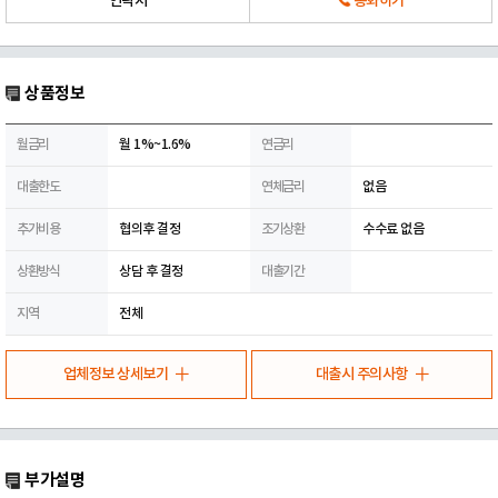
연락처
통화하기
상품정보
월금리
월 1%~1.6%
연금리
대출한도
연체금리
없음
추가비용
협의후 결정
조기상환
수수료 없음
상환방식
상담 후 결정
대출기간
지역
전체
업체정보 상세보기
대출시 주의사항
부가설명