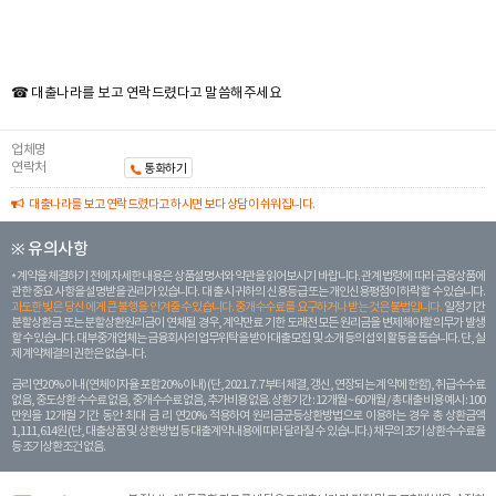
☎ 대출나라를 보고 연락드렸다고 말씀해주세요
업체명
연락처
통화하기
대출나라를 보고 연락드렸다고 하시면 보다 상담이 쉬워집니다.
※ 유의사항
계약을 체결하기 전에 자세한 내용은 상품설명서와 약관을 읽어보시기 바랍니다. 관계 법령에 따라 금융상품에
관한 중요 사항을 설명받을 권리가 있습니다. 대 출 시 귀하의 신용등급 또는 개인신용평점이 하락할 수 있습니다.
과도한 빚은 당신 에게 큰 불행을 안겨줄 수 있습니다. 중개수수료를 요구하거나 받는 것은 불법입니다.
일정 기간
분할상환금 또는 분할상환원리금이 연체될 경우, 계약만료 기한 도래전 모든 원리금을 변제해야할 의무가 발생
할 수 있습니다. 대부중개업체는 금융회사의 업무위탁을 받아 대출모집 및 소개 등의 섭외 활동을 돕습니다. 단, 실
제 계약체결의 권한은 없습니다.
금리 연20% 이내 (연체이자율 포함 20% 이내) (단, 2021. 7. 7부터 체결, 갱신, 연장되는 계 약에 한함), 취급수수료
없음, 중도상환 수수료 없음, 중개수수료 없음, 추가비용 없음. 상환기간 : 12개월 ~ 60개월 / 총 대출 비용 예시 : 100
만원을 12개월 기간 동안 최대 금 리 연20% 적용하여 원리금균등상환방법으로 이용하는 경우 총 상환금액
1,111,614원 (단, 대출상품 및 상환방법 등 대출계약 내용에 따라 달라질 수 있습니다.) 채무의 조기 상환수수료율
등 조기상환조건 없음.