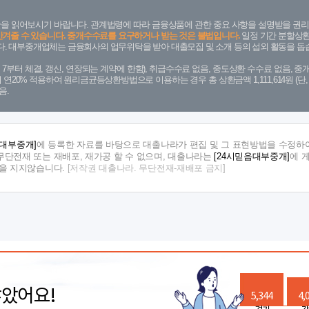
을 읽어보시기 바랍니다. 관계법령에 따라 금융상품에 관한 중요 사항을 설명받을 권리
안겨줄 수 있습니다. 중개수수료를 요구하거나 받는 것은 불법입니다.
일정 기간 분할상환
. 대부중개업체는 금융회사의 업무위탁을 받아 대출모집 및 소개 등의 섭외 활동을 돕습
. 7. 7부터 체결, 갱신, 연장되는 계약에 한함), 취급수수료 없음, 중도상환 수수료 없음, 중개
금리 연20% 적용하여 원리금균등상환방법으로 이용하는 경우 총 상환금액 1,111,614원 
음.
음대부중개]
에 등록한 자료를 바탕으로 대출나라가 편집 및 그 표현방법을 수정하여
단전재 또는 재배포, 재가공 할 수 없으며, 대출나라는
[24시믿음대부중개]
에 
임을 지지않습니다.
[저작권 대출나라. 무단전재-재배포 금지]
많았어요!
5,344
4,