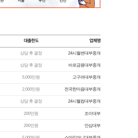
원
서울
부산
인천
대출한도
업체명
상담 후 결정
24시월변대부중개
상담 후 결정
바로금융대부중개
5,000만원
고구려대부중개
2,000만원
전국한마음대부중개
상담 후 결정
24시웰컴대부중개
200만원
조이대부
200만원
안심대부
5,000만원
스마일머니대부중개