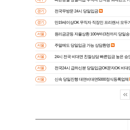
전국무방문 24시 당일입금
경기
만19세이상OK 무직자 직장인 프리랜서 모두
경기
원리금균등 자율상환 100부터3천까지 당일
서울
주말에도 당일입금 가능 상담환영
서울
24시 전국 비대면 친절상담 빠른입금 높은 승
서울
전국24시 급하신분 당일입금OK문자OK 비대
서울
신속 당일진행 대면비대면5000정식등록업체
서울