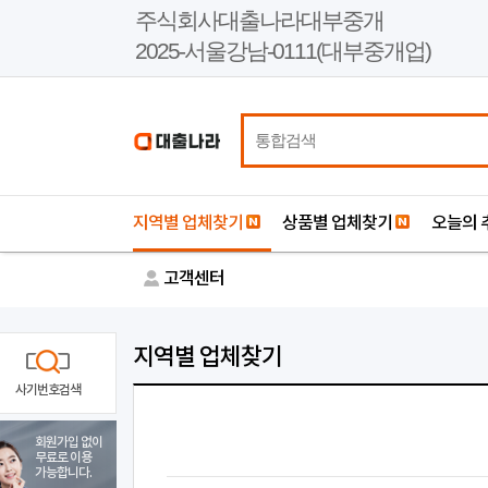
본
주식회사대출나라대부중개
문
2025-서울강남-0111(대부중개업)
바
로
가
기
지역별 업체찾기
상품별 업체찾기
오늘의 
고객센터
지역별 업체찾기
사기번호검색
회원가입 없이
무료로 이용
가능합니다.