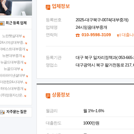
업체정보
등록번호
2025-대구북구-0074(대부중개)
최근 등록 업체
업체명
24시믿음대부중개
연락처
010-9598-3109
대출나
노란햇살대부
24시여성대부중..
더베스트대부중개
뉴본대부중개
등록기관
대구 북구 일자리정책과( 053-665-2
뉴골드대부중개
영업소
대구광역시 북구 팔거천동로 217, 6
뉴골드대부
파파파이낸셜대부
더편한24시대부..
하데스대부중개
상품정보
(주)정원자산운..
월금리
월 1%~1.6%
자주묻는 질문
대출한도
1000만원