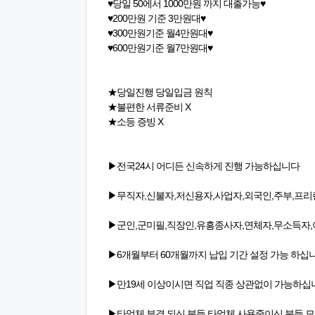
♥당일 50에서 1000만원 까지 대출가능♥
♥200만원 기준 3만원대♥
♥300만원기준 월4만원대♥
♥600만원기준 월7만원대♥
★당일진행 당일입금 원칙
★불편한 서류준비 X
★소등 증빙 X
▶전국24시 어디든 신속하게 진행 가능하십니다
▶무직자,신불자,저신용자,사업자,외국인,주부,프리
▶군인,군미필,직장인,유흥종사자,연체자,무소득자
▶6개월부터 60개월까지 납입 기간 설정 가능 하십
▶만19세 이상이시면 직업 직종 상관없이 가능하
▶타업체 부결 되신 분들 타업체 사용중이신 분들 