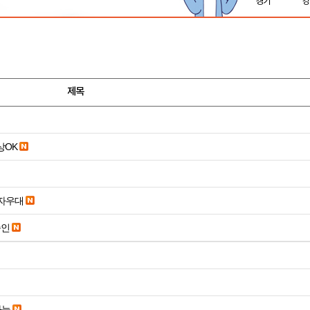
경기
강
제목
19세 이상OK
당일입금 수수료x 사업자우대
승인
가능