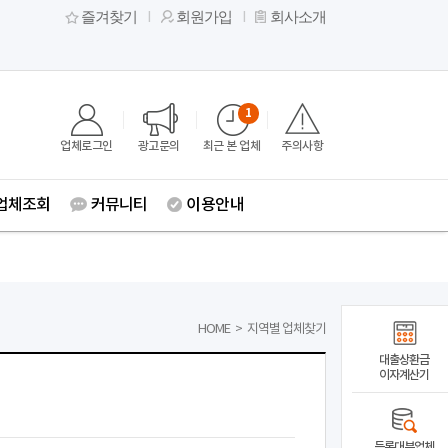
즐겨찾기
회원가입
회사소개
1
업체로그인
광고문의
최근 본 업체
주의사항
업체조회
커뮤니티
이용안내
HOME
>
지역별 업체찾기
대출상환금
이자계산기
등록대부업체