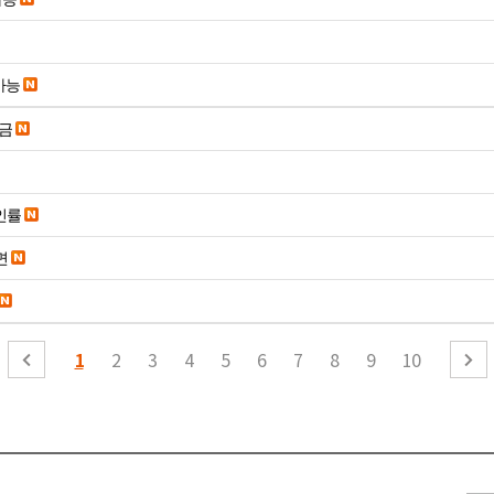
가능
송금
인률
면
1
2
3
4
5
6
7
8
9
10