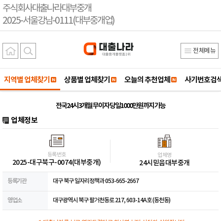
주식회사대출나라대부중개
2025-서울강남-0111(대부중개업)
전체메뉴
지역별 업체찾기
상품별 업체찾기
오늘의 추천업체
사기번호검
전국24시 3개월 무이자 당일1000만원까지 가능
업체정보
등록번호
업체명
2025-대구북구-0074(대부중개)
24시믿음대부중개
등록기관
대구 북구 일자리정책과 053-665-2667
영업소
대구광역시 북구 팔거천동로 217, 603-14A호 (동천동)