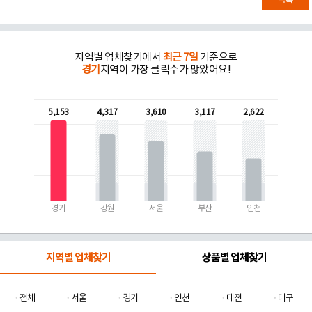
목록
지역별 업체찾기에서
최근 7일
기준으로
경기
지역이 가장 클릭수가 많았어요!
5,153
4,317
3,610
3,117
2,622
경기
강원
서울
부산
인천
지역별 업체찾기
상품별 업체찾기
전체
서울
경기
인천
대전
대구