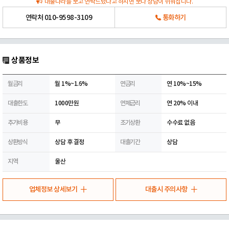
대출나라를 보고 연락드렸다고 하시면 보다 상담이 쉬워집니다.
연락처
010-9598-3109
통화하기
상품정보
월금리
월 1%~1.6%
연금리
연 10%~15%
대출한도
1000만원
연체금리
연 20% 이내
추가비용
무
조기상환
수수료 없음
상환방식
상담 후 결정
대출기간
상담
지역
울산
업체정보 상세보기
대출시 주의사항