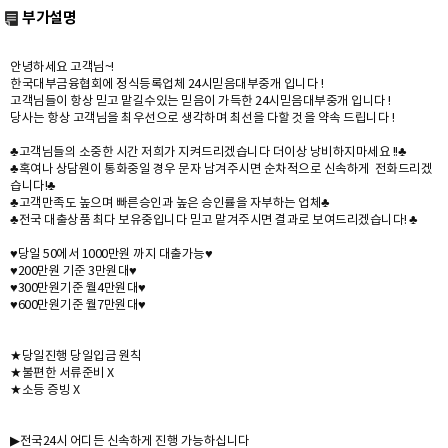
부가설명
안녕하세요 고객님~!
한국대부금융협회에 정식등록업체 24시믿음대부중개 입니다 !
고객님들이 항상 믿고 맡길수있는 믿음이 가득한 24시믿음대부중개 입니다 !
당사는 항상 고객님을 최우선으로 생각하며 최선을 다할 것을 약속 드립니다 !
♣고객님들의 소중한 시간 저희가 지켜드리겠습니다 더이상 낭비하지마세요 !!♣
♣혹여나 상담원이 통화중일 경우 문자 남겨주시면 순차적으로 신속하게 전화드리겠
습니다!♣
♣고객만족도 높으며 빠른승인과 높은 승인률을 자부하는 업체♣
♣전국 대출상품 최다 보유중입니다 믿고 맡겨주시면 결과로 보여드리겠습니다! ♣
♥당일 50에서 1000만원 까지 대출가능♥
♥200만원 기준 3만원대♥
♥300만원기준 월4만원대♥
♥600만원기준 월7만원대♥
★당일진행 당일입금 원칙
★불편한 서류준비 X
★소등 증빙 X
▶전국24시 어디든 신속하게 진행 가능하십니다