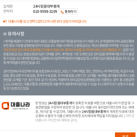
업체명
24시믿음대부중개
연락처
010-9598-3109
통화하기
대출나라를 보고 연락드렸다고 하시면 보다 상담이 쉬워집니다.
※ 유의사항
계약을 체결하기 전에 자세한 내용은 상품설명서와 약관을 읽어보시기 바랍니다. 관계 법령에 따라 금융상품에
관한 중요 사항을 설명받을 권리가 있습니다. 대 출 시 귀하의 신용등급 또는 개인신용평점이 하락할 수 있습니다.
과도한 빚은 당신 에게 큰 불행을 안겨줄 수 있습니다. 중개수수료를 요구하거나 받는 것은 불법입니다.
일정 기간
분할상환금 또는 분할상환원리금이 연체될 경우, 계약만료 기한 도래전 모든 원리금을 변제해야할 의무가 발생
할 수 있습니다. 대부중개업체는 금융회사의 업무위탁을 받아 대출모집 및 소개 등의 섭외 활동을 돕습니다. 단, 실
제 계약체결의 권한은 없습니다.
금리 연20% 이내 (연체이자율 포함 20% 이내) (단, 2021. 7. 7부터 체결, 갱신, 연장되는 계 약에 한함), 취급수수료
없음, 중도상환 수수료 없음, 중개수수료 없음, 추가비용 없음. 상환기간 : 12개월 ~ 60개월 / 총 대출 비용 예시 : 100
만원을 12개월 기간 동안 최대 금 리 연20% 적용하여 원리금균등상환방법으로 이용하는 경우 총 상환금액
1,111,614원 (단, 대출상품 및 상환방법 등 대출계약 내용에 따라 달라질 수 있습니다.) 채무의 조기 상환수수료율
등 조기상환조건 없음.
본 정보는
24시믿음대부중개
에 등록한 자료를 바탕으로 대출나라가 편집 및 그
표현방법을 수정하여 완성한 것 입니다. 대출나라 동의없이무단전재 또는 재배
포, 재가공 할 수 없으며, 대출나라는
24시믿음대부중개
에 게재한 자료에 대한
오류와 사용자가 이를 신뢰하여 취한 조치에대해 책임을 지지않습니다.
[저작권
대출나라. 무단전재-재배포 금지]