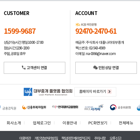
CUSTOMER
ACCOUNT
1599-9687
92470-2470-61
예금주: 주식회사 대출나라대부중개
상담가능시간: 평일
10:00 -17:00
팩스번호: 02-543-4569
점심시간: 12:30 - 13:30
이메일: na-0366@naver.com
주말, 공휴일 휴무
고객센터 연결
민원상담 연결
홈페이지 바로가기
회사소개
업체로그인
이용안내
PC화면보기
전체메뉴
이용약관
개인정보처리방침
책임의한계와법적고지
주의사항
오류신고