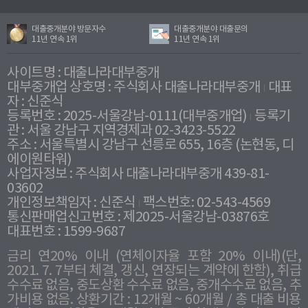
대출중개분야 방문자수
대출중개분야 대출문의
11년 연속 1위
11년 연속 1위
사이트명 : 대출나라대부중개
대부중개업 상호명 : 주식회사 대출나라대부중개
대표
자 : 신준식
등록번호 : 2025-서울강남-0111(대부중개업)
등록기
관 : 서울 강남구 지역경제과 02-3423-5522
주소 : 서울특별시 강남구 선릉로 655, 16층 (논현동, 디
에이원타워)
사업자정보 : 주식회사 대출나라대부중개 439-81-
03602
개인정보책임자 : 신준식
팩스번호: 02-543-4569
통신판매업신고번호 : 제2025-서울강남-03876호
대표번호 : 1599-9687
금리 연20% 이내 (연체이자율 포함 20% 이내)(단,
2021. 7. 7부터 체결, 갱신, 연장되는 계약에 한함), 취급
수수료 없음, 중도상환 수수료 없음, 중개수수료 없음, 추
가비용 없음. 상환기간 : 12개월 ~ 60개월 / 총 대출 비용