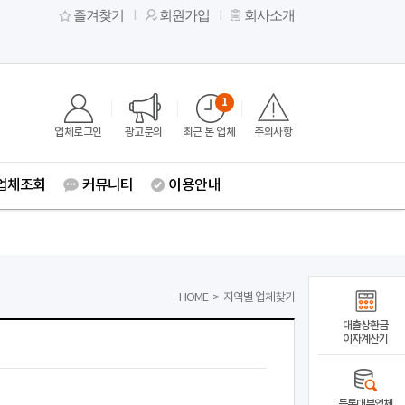
즐겨찾기
회원가입
회사소개
1
업체로그인
광고문의
최근 본 업체
주의사항
업체조회
커뮤니티
이용안내
HOME
>
지역별 업체찾기
대출상환금
이자계산기
등록대부업체