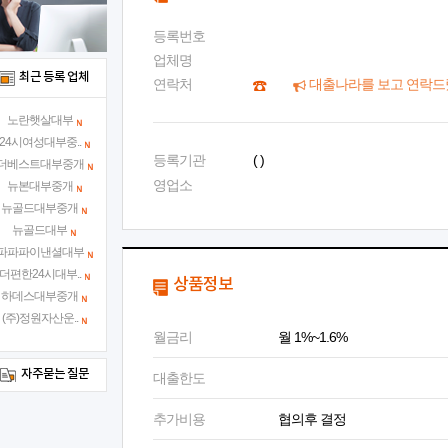
등록번호
업체명
최근 등록 업체
연락처
대출나라를 보고 연락드
노란햇살대부
24시여성대부중..
등록기관
( )
더베스트대부중개
영업소
뉴본대부중개
뉴골드대부중개
뉴골드대부
파파파이낸셜대부
더편한24시대부..
상품정보
하데스대부중개
(주)정원자산운..
월금리
월 1%~1.6%
자주묻는 질문
대출한도
추가비용
협의후 결정