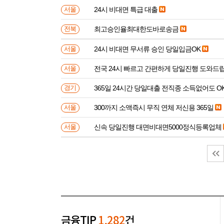
24시 비대면 특급 대출
서울
최고승인율최대한도바로송금
전북
24시 비대면 무서류 승인 당일입금OK
서울
전국 24시 빠르고 간편하게 당일진행 도와드
서울
365일 24시간 당일대출 전직종 소득없어도 O
경기
300까지 소액즉시 무직 연체 저신용 365일
서울
신속 당일진행 대면비대면5000정식등록업체
서울
금융TIP
1,282
건