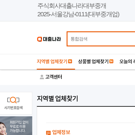
본
주식회사대출나라대부중개
문
2025-서울강남-0111(대부중개업)
바
로
가
기
지역별 업체찾기
상품별 업체찾기
오늘의 
고객센터
지역별 업체찾기
사기번호검색
회원가입 없이
무료로 이용
가능합니다.
업체정보