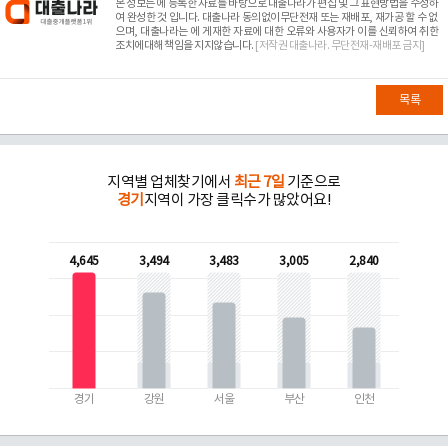
본 정보는
에 등록한 자료를 바탕으로 대출나라가 편집 및 그 표현방법을 수정하
여 완성한 것 입니다. 대출나라 동의없이무단전재 또는 재배포, 재가공 할 수 없
으며, 대출나라는
에 게재한 자료에 대한 오류와 사용자가 이를 신뢰하여 취한
조치에대해 책임을 지지않습니다.
[저작권 대출나라. 무단전재-재배포 금지]
목록
지역별 업체찾기에서
최근 7일
기준으로
경기
지역이 가장 클릭수가 많았어요!
4,645
3,494
3,483
3,005
2,840
경기
강원
서울
부산
인천