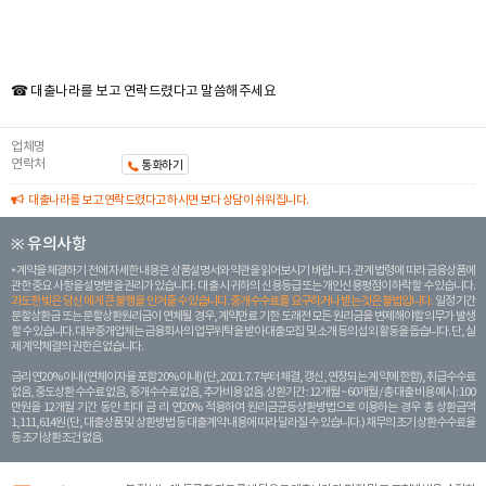
☎ 대출나라를 보고 연락드렸다고 말씀해주세요
업체명
연락처
통화하기
대출나라를 보고 연락드렸다고 하시면 보다 상담이 쉬워집니다.
※ 유의사항
계약을 체결하기 전에 자세한 내용은 상품설명서와 약관을 읽어보시기 바랍니다. 관계 법령에 따라 금융상품에
관한 중요 사항을 설명받을 권리가 있습니다. 대 출 시 귀하의 신용등급 또는 개인신용평점이 하락할 수 있습니다.
과도한 빚은 당신 에게 큰 불행을 안겨줄 수 있습니다. 중개수수료를 요구하거나 받는 것은 불법입니다.
일정 기간
분할상환금 또는 분할상환원리금이 연체될 경우, 계약만료 기한 도래전 모든 원리금을 변제해야할 의무가 발생
할 수 있습니다. 대부중개업체는 금융회사의 업무위탁을 받아 대출모집 및 소개 등의 섭외 활동을 돕습니다. 단, 실
제 계약체결의 권한은 없습니다.
금리 연20% 이내 (연체이자율 포함 20% 이내) (단, 2021. 7. 7부터 체결, 갱신, 연장되는 계 약에 한함), 취급수수료
없음, 중도상환 수수료 없음, 중개수수료 없음, 추가비용 없음. 상환기간 : 12개월 ~ 60개월 / 총 대출 비용 예시 : 100
만원을 12개월 기간 동안 최대 금 리 연20% 적용하여 원리금균등상환방법으로 이용하는 경우 총 상환금액
1,111,614원 (단, 대출상품 및 상환방법 등 대출계약 내용에 따라 달라질 수 있습니다.) 채무의 조기 상환수수료율
등 조기상환조건 없음.