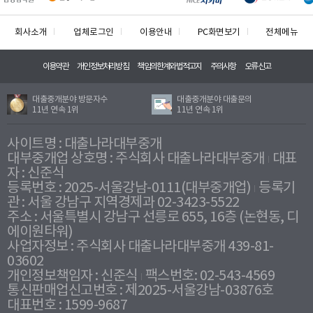
회사소개
업체로그인
이용안내
PC화면보기
전체메뉴
이용약관
개인정보처리방침
책임의한계와법적고지
주의사항
오류신고
대출중개분야 방문자수
대출중개분야 대출문의
11년 연속 1위
11년 연속 1위
사이트명 : 대출나라대부중개
대부중개업 상호명 : 주식회사 대출나라대부중개
대표
자 : 신준식
등록번호 : 2025-서울강남-0111(대부중개업)
등록기
관 : 서울 강남구 지역경제과 02-3423-5522
주소 : 서울특별시 강남구 선릉로 655, 16층 (논현동, 디
에이원타워)
사업자정보 : 주식회사 대출나라대부중개 439-81-
03602
개인정보책임자 : 신준식
팩스번호: 02-543-4569
통신판매업신고번호 : 제2025-서울강남-03876호
대표번호 : 1599-9687