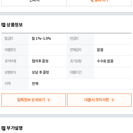
연락처
통화하기
상품정보
월금리
월 1%~1.6%
연금리
대출한도
연체금리
없음
추가비용
협의후 결정
조기상환
수수료 없음
상환방식
상담 후 결정
대출기간
지역
전체
업체정보 상세보기
대출시 주의사항
부가설명