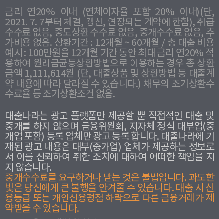
금리 연20% 이내 (연체이자율 포함 20% 이내)(단,
2021. 7. 7부터 체결, 갱신, 연장되는 계약에 한함), 취급
수수료 없음, 중도상환 수수료 없음, 중개수수료 없음, 추
가비용 없음. 상환기간 : 12개월 ~ 60개월 / 총 대출 비용
예시 : 100만원을 12개월 기간 동안 최대 금리 연20% 적
용하여 원리금균등상환방법으로 이용하는 경우 총 상환
금액 1,111,614원 (단, 대출상품 및 상환방법 등 대출계
약 내용에 따라 달라질 수 있습니다.) 채무의 조기상환수
수료율 등 조기상환조건 없음.
대출나라는 광고 플랫폼만 제공할 뿐 직접적인 대출 및
중개를 하지 않으며 금융위원회, 지자체 정식 대부업(중
개업 포함) 등록 업체만 광고 등록 합니다. 대출나라에 기
재된 광고 내용은 대부(중개업) 업체가 제공하는 정보로
서 이를 신뢰하여 취한 조치에 대하여 어떠한 책임을 지
지 않습니다.
중개수수료를 요구하거나 받는 것은 불법입니다. 과도한
빛은 당신에게 큰 불행을 안겨줄 수 있습니다. 대출 시 신
용등급 또는 개인신용평점 하락으로 다른 금융거래가 제
약받을 수 있습니다.