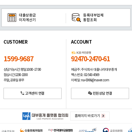
대출상환금
등록대부업체
이자계산기
통합조회
CUSTOMER
ACCOUNT
1599-9687
92470-2470-61
예금주: 주식회사 대출나라대부중개
상담가능시간: 평일
10:00 -17:00
팩스번호: 02-543-4569
점심시간: 12:30 - 13:30
이메일: na-0366@naver.com
주말, 공휴일 휴무
고객센터 연결
민원상담 연결
홈페이지 바로가기